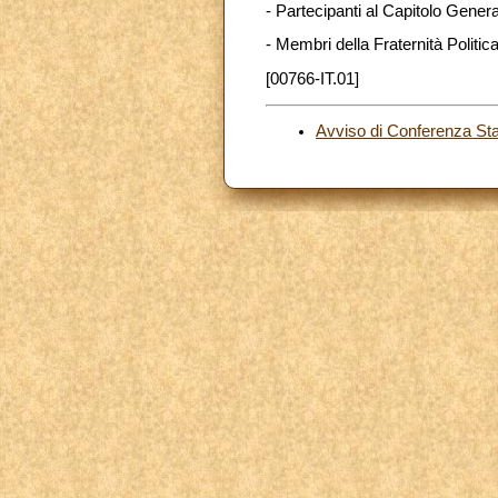
- Partecipanti al Capitolo General
- Membri della Fraternità Politi
[00766-IT.01]
Avviso di Conferenza S