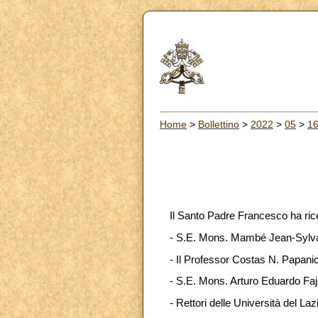
Home
>
Bollettino
>
2022
>
05
>
1
Il Santo Padre Francesco ha ric
- S.E. Mons. Mambé Jean-Sylvain
- Il Professor Costas N. Papanic
- S.E. Mons. Arturo Eduardo Fa
- Rettori delle Università del Laz