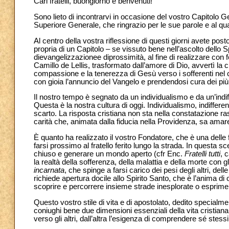
Cari fratelli, buongiorno e benvenuti!
Sono lieto di incontrarvi in occasione del vostro Capitolo G
Superiore Generale, che ringrazio per le sue parole e al qu
Al centro della vostra riflessione di questi giorni avete post
propria di un Capitolo – se vissuto bene nell’ascolto dello Spi
dievangelizzazionee diprossimità, al fine di realizzare con 
Camillo de Lellis, trasformato dall’amore di Dio, avvertì la
compassione e la tenerezza di Gesù verso i sofferenti nel 
con gioia l’annuncio del Vangelo e prendendosi cura dei più f
Il nostro tempo è segnato da un individualismo e da un’indif
Questa è la nostra cultura di oggi. Individualismo, indiffere
scarto. La risposta cristiana non sta nella constatazione r
carità che, animata dalla fiducia nella Providenza, sa amar
È quanto ha realizzato il vostro Fondatore, che è una delle 
farsi prossimo al fratello ferito lungo la strada. In questa s
chiuso e generare un mondo aperto (cfr Enc.
Fratelli tutti
, c
la realtà della sofferenza, della malattia e della morte con 
incarnata
, che spinge a farsi carico dei pesi degli altri, delle
richiede apertura docile allo Spirito Santo, che è l’anima d
scoprire e percorrere insieme strade inesplorate o esprimer
Questo vostro stile di vita e di apostolato, dedito specialm
coniughi bene due dimensioni essenziali della vita cristian
verso gli altri, dall’altra l’esigenza di comprendere sé stes