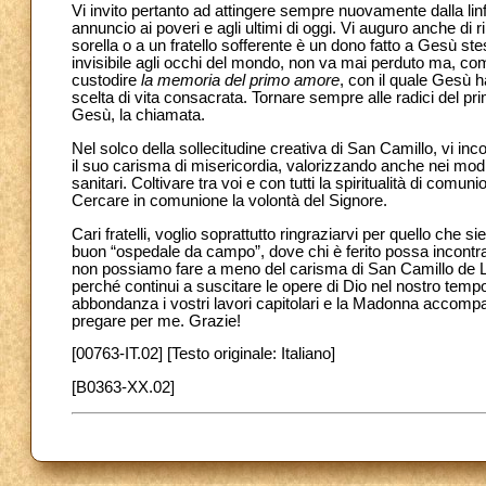
Vi invito pertanto ad attingere sempre nuovamente dalla linfa
annuncio ai poveri e agli ultimi di oggi. Vi auguro anche di
sorella o a un fratello sofferente è un dono fatto a Gesù st
invisibile agli occhi del mondo, non va mai perduto ma, com
custodire
la memoria del primo amore
, con il quale Gesù h
scelta di vita consacrata. Tornare sempre alle radici del pri
Gesù, la chiamata.
Nel solco della sollecitudine creativa di San Camillo, vi inc
il suo carisma di misericordia, valorizzando anche nei modi p
sanitari. Coltivare tra voi e con tutti la spiritualità di comu
Cercare in comunione la volontà del Signore.
Cari fratelli, voglio soprattutto ringraziarvi per quello che s
buon “ospedale da campo”, dove chi è ferito possa incontrar
non possiamo fare a meno del carisma di San Camillo de Lel
perché continui a suscitare le opere di Dio nel nostro temp
abbondanza i vostri lavori capitolari e la Madonna accompa
pregare per me. Grazie!
[00763-IT.02] [Testo originale: Italiano]
[B0363-XX.02]