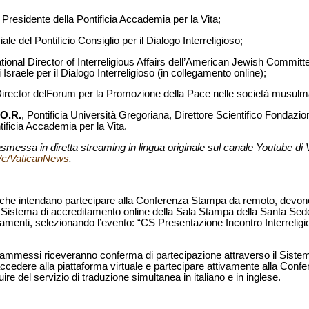
, Presidente della Pontificia Accademia per la Vita;
ciale del Pontificio Consiglio per il Dialogo Interreligioso;
national Director of Interreligious Affairs dell’American Jewish Commi
raele per il Dialogo Interreligioso (in collegamento online);
Director delForum per la Promozione della Pace nelle società musulm
.O.R.
, Pontificia Università Gregoriana, Direttore Scientifico Fondaz
ificia Accademia per la Vita.
messa in diretta streaming in lingua originale sul canale Youtube di
/c/VaticanNews
.
dia che intendano partecipare alla Conferenza Stampa da remoto, devono 
l Sistema di accreditamento online della Sala Stampa della Santa Sede,
tamenti, selezionando l’evento: “CS Presentazione Incontro Interrelig
dia ammessi riceveranno conferma di partecipazione attraverso il Siste
accedere alla piattaforma virtuale e partecipare attivamente alla Con
ire del servizio di traduzione simultanea in italiano e in inglese.