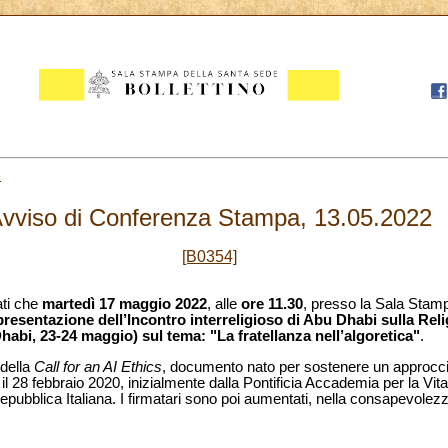
3
vviso di Conferenza Stampa, 13.05.2022
[B0354]
ati che
martedì 17 maggio 2022
, alle
ore 11.30
, presso la Sala Stam
presentazione dell’Incontro interreligioso di Abu Dhabi sulla Relig
 Dhabi, 23-24 maggio) sul tema:
"La fratellanza nell’algoretica"
.
 della
Call for an AI Ethics
, documento nato per sostenere un approccio 
ato il 28 febbraio 2020, inizialmente dalla Pontificia Accademia per la Vi
pubblica Italiana. I firmatari sono poi aumentati, nella consapevolezz