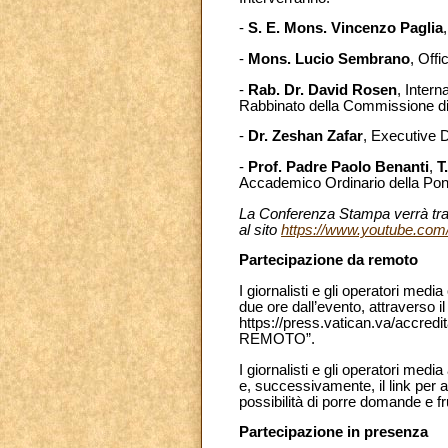
-
S. E. Mons. Vincenzo Paglia
-
Mons. Lucio Sembrano
, Offi
-
Rab. Dr. David Rosen
, Inter
Rabbinato della Commissione di Is
-
Dr. Zeshan Zafar
, Executive 
-
Prof. Padre Paolo Benanti
,
T
Accademico Ordinario della Pont
La Conferenza Stampa verrà tras
al sito
https://www.youtube.com
Partecipazione da remoto
I giornalisti e gli operatori me
due ore dall’evento, attraverso i
https://press.vatican.va/accredi
REMOTO”.
I giornalisti e gli operatori me
e, successivamente, il link per 
possibilità di porre domande e fru
Partecipazione in presenza