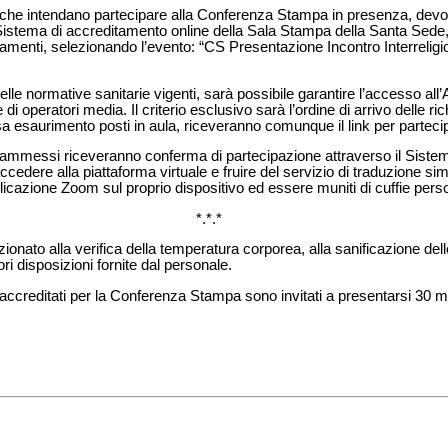
dia che intendano partecipare alla Conferenza Stampa in presenza, devon
 Sistema di accreditamento online della Sala Stampa della Santa Sede, 
tamenti, selezionando l’evento: “CS Presentazione Incontro Interreligi
delle normative sanitarie vigenti, sarà possibile garantire l’accesso all
e di operatori media. Il criterio esclusivo sarà l’ordine di arrivo delle r
esaurimento posti in aula, riceveranno comunque il link per partecip
dia ammessi riceveranno conferma di partecipazione attraverso il Siste
ccedere alla piattaforma virtuale e fruire del servizio di traduzione sim
licazione Zoom sul proprio dispositivo ed essere muniti di cuffie perso
*.*.*
zionato alla verifica della temperatura corporea, alla sanificazione dell
ri disposizioni fornite dal personale.
a accreditati per la Conferenza Stampa sono invitati a presentarsi 30 min