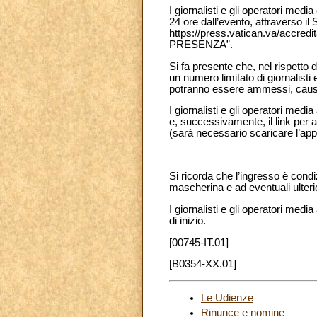
I giornalisti e gli operatori me
24 ore dall’evento, attraverso il
https://press.vatican.va/accredi
PRESENZA”.
Si fa presente che, nel rispetto 
un numero limitato di giornalisti 
potranno essere ammessi, causa 
I giornalisti e gli operatori me
e, successivamente, il link per a
(sarà necessario scaricare l’app
Si ricorda che l’ingresso è condi
mascherina e ad eventuali ulterio
I giornalisti e gli operatori medi
di inizio.
[00745-IT.01]
[B0354-XX.01]
Le Udienze
Rinunce e nomine