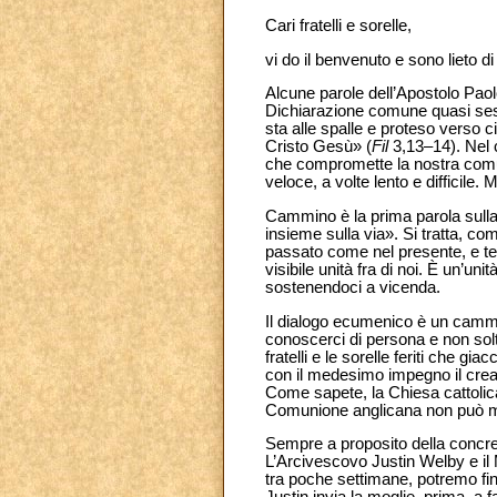
Cari fratelli e sorelle,
vi do il benvenuto e sono lieto di
Alcune parole dell’Apostolo Paol
Dichiarazione comune quasi sessa
sta alle spalle e proteso verso c
Cristo Gesù» (
Fil
3,13–14). Nel c
che compromette la nostra comun
veloce, a volte lento e difficile. 
Cammino è la prima parola sulla 
insieme sulla via». Si tratta, co
passato come nel presente, e ten
visibile unità fra di noi. È un’u
sostenendoci a vicenda.
Il dialogo ecumenico è un cammi
conoscerci di persona e non solt
fratelli e le sorelle feriti che 
con il medesimo impegno il creat
Come sapete, la Chiesa cattolic
Comunione anglicana non può ma
Sempre a proposito della concre
L’Arcivescovo Justin Welby e il 
tra poche settimane, potremo fin