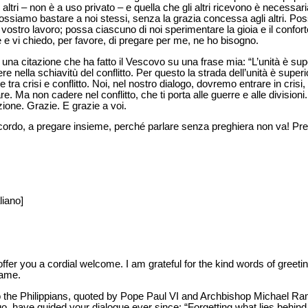
altri – non è a uso privato – e quella che gli altri ricevono è necessar
ssiamo bastare a noi stessi, senza la grazia concessa agli altri. Poss
l vostro lavoro; possa ciascuno di noi sperimentare la gioia e il confort
te e vi chiedo, per favore, di pregare per me, ne ho bisogno.
 una citazione che ha fatto il Vescovo su una frase mia: “L’unità è superio
nella schiavitù del conflitto. Per questo la strada dell’unità è superior
e tra crisi e conflitto. Noi, nel nostro dialogo, dovremo entrare in cris
rare. Ma non cadere nel conflitto, che ti porta alle guerre e alle divisio
zione. Grazie. E grazie a voi.
ccordo, a pregare insieme, perché parlare senza preghiera non va! Pr
liano]
ffer you a cordial welcome. I am grateful for the kind words of greeti
name.
to the Philippians, quoted by Pope Paul VI and Archbishop Michael 
, have guided your dialogue ever since: “Forgetting what lies behind 