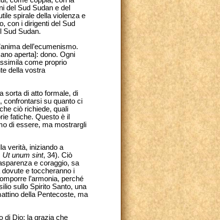
 lui, come coppia, con la
ani del Sud Sudan e del
tile spirale della violenza e
o, con i dirigenti del Sud
el Sud Sudan.
a l’anima dell’ecumenismo.
ano aperta]: dono. Ogni
assimila come proprio
te della vostra
sorta di atto formale, di
 confrontarsi su quanto ci
he ciò richiede, quali
ie fatiche. Questo è il
amo di essere, ma mostrargli
a verità, iniziando a
.
Ut unum sint
, 34). Ciò
rasparenza e coraggio, sa
tà dovute e toccheranno i
ricomporre l’armonia, perché
ilio sullo Spirito Santo, una
 mattino della Pentecoste, ma
o di Dio: la grazia che