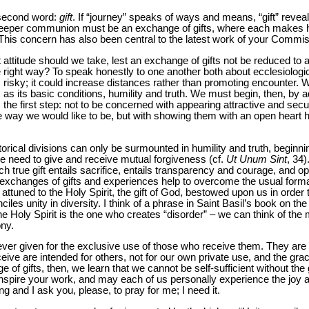
a second word:
gift
. If “journey” speaks of ways and means, “gift” reveal
eeper communion must be an exchange of gifts, where each makes h
 This concern has also been central to the latest work of your Commis
 attitude should we take, lest an exchange of gifts not be reduced to a
right way? To speak honestly to one another both about ecclesiologica
 risky; it could increase distances rather than promoting encounter. W
 as its basic conditions, humility and truth. We must begin, then, by a
 the first step: not to be concerned with appearing attractive and secu
e way we would like to be, but with showing them with an open heart h
storical divisions can only be surmounted in humility and truth, beginn
he need to give and receive mutual forgiveness (cf.
Ut Unum Sint
, 34
e each true gift entails sacrifice, entails transparency and courage, and
s exchanges of gifts and experiences help to overcome the usual forma
attuned to the Holy Spirit, the gift of God, bestowed upon us in order 
iles unity in diversity. I think of a phrase in Saint Basil’s book on the
e Holy Spirit is the one who creates “disorder” – we can think of the
ny.
 never given for the exclusive use of those who receive them. They are 
ive are intended for others, not for our own private use, and the gra
 of gifts, then, we learn that we cannot be self-sufficient without the
inspire your work, and may each of us personally experience the joy a
ng and I ask you, please, to pray for me; I need it.