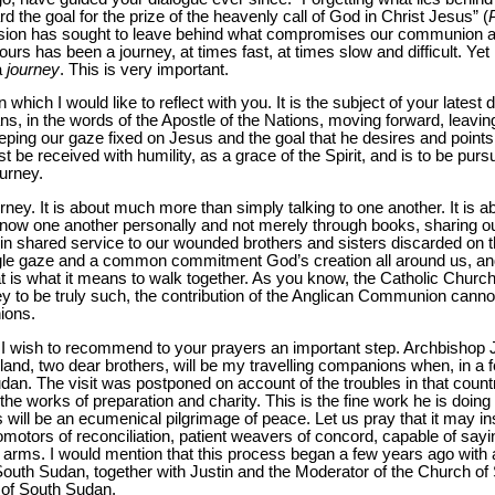
d the goal for the prize of the heavenly call of God in Christ Jesus” (
on has sought to leave behind what compromises our communion and
urs has been a journey, at times fast, at times slow and difficult. Yet
a
journey
. This is very important.
n which I would like to reflect with you. It is the subject of your latest 
ns, in the words of the Apostle of the Nations, moving forward, leaving
ping our gaze fixed on Jesus and the goal that he desires and points o
 be received with humility, as a grace of the Spirit, and is to be purs
urney.
ney. It is about much more than simply talking to one another. It is ab
o know one another personally and not merely through books, sharing 
s in shared service to our wounded brothers and sisters discarded on t
ngle gaze and a common commitment God’s creation all around us, a
at is what it means to walk together. As you know, the Catholic Churc
y to be truly such, the contribution of the Anglican Communion canno
ions.
y, I wish to recommend to your prayers an important step. Archbishop 
and, two dear brothers, will be my travelling companions when, in a 
udan. The visit was postponed on account of the troubles in that count
the works of preparation and charity. This is the fine work he is doing 
will be an ecumenical pilgrimage of peace. Let us pray that it may in
otors of reconciliation, patient weavers of concord, capable of sayi
 arms. I would mention that this process began a few years ago with a s
 South Sudan, together with Justin and the Moderator of the Church o
s of South Sudan.