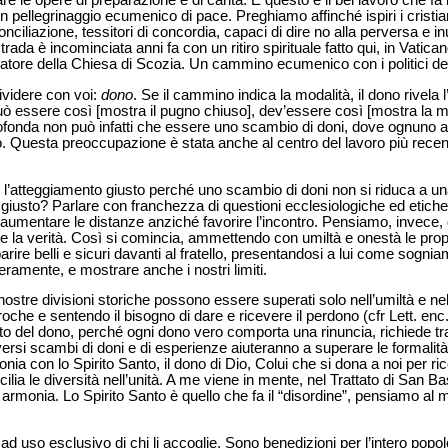
are le opere di preparazione e di carità. E questo è il bel lavoro che fa
un pellegrinaggio ecumenico di pace. Preghiamo affinché ispiri i cristi
ciliazione, tessitori di concordia, capaci di dire no alla perversa e inu
ada è incominciata anni fa con un ritiro spirituale fatto qui, in Vatican
atore della Chiesa di Scozia. Un cammino ecumenico con i politici d
videre con voi:
dono
. Se il cammino indica la modalità, il dono rivel
 essere così [mostra il pugno chiuso], dev’essere così [mostra la m
ofonda non può infatti che essere uno scambio di doni, dove ognuno 
o. Questa preoccupazione è stata anche al centro del lavoro più recen
’atteggiamento giusto perché uno scambio di doni non si riduca a una 
iusto? Parlare con franchezza di questioni ecclesiologiche ed etiche,
umentare le distanze anziché favorire l’incontro. Pensiamo, invece, c
 e la verità. Così si comincia, ammettendo con umiltà e onestà le propr
ire belli e sicuri davanti al fratello, presentandosi a lui come sogni
amente, e mostrare anche i nostri limiti.
nostre divisioni storiche possono essere superati solo nell’umiltà e nell
proche e sentendo il bisogno di dare e ricevere il perdono (cfr Lett. enc
to del dono, perché ogni dono vero comporta una rinuncia, richiede t
iversi scambi di doni e di esperienze aiuteranno a superare le formali
ntonia con lo Spirito Santo, il dono di Dio, Colui che si dona a noi per 
lia le diversità nell’unità. A me viene in mente, nel Trattato di San Bas
è armonia. Lo Spirito Santo è quello che fa il “disordine”, pensiamo al
 ad uso esclusivo di chi li accoglie. Sono benedizioni per l’intero popol