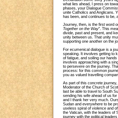
what lies ahead, I press on towar
phases, your Dialogue Commissi
unite Catholics and Anglicans. Yo
has been, and continues to be, 
Journey, then, is the first word o
Together on the Way
”. This mea
divide, past and present, and kee
unity between us. That unity must
supporting one another on the jo
For ecumenical dialogue is a jour
speaking. It involves getting t
of fatigue, and soiling our hand
involves approaching with a si
to persevere on the journey. Th
process: for this common journe
you as valued travelling compan
As part of this concrete journe
Moderator of the Church of Scotl
last be able to travel to South S
sending his wife ahead of us for 
and I thank her very much. Ours 
Sudan and everywhere to be prom
useless spiral of violence and of
the Vatican, with the leaders of
journey with the political leader