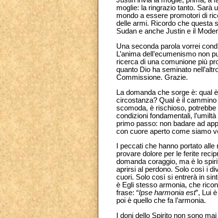
Justin invia la moglie, prima, a f
moglie: la ringrazio tanto. Sarà 
mondo a essere promotori di ricon
delle armi. Ricordo che questa str
Sudan e anche Justin e il Moder
Una seconda parola vorrei condi
L’anima dell’ecumenismo non può
ricerca di una comunione più pr
quanto Dio ha seminato nell’altr
Commissione. Grazie.
La domanda che sorge è: qual è l
circostanza? Qual è il cammino g
scomoda, è rischioso, potrebbe a
condizioni fondamentali, l’umiltà
primo passo: non badare ad appar
con cuore aperto come siamo ver
I peccati che hanno portato alle 
provare dolore per le ferite reci
domanda coraggio, ma è lo spiri
aprirsi al perdono. Solo così i d
cuori. Solo così si entrerà in si
è Egli stesso armonia, che riconci
frase: “
Ipse harmonia est
”, Lui 
poi è quello che fa l’armonia.
I doni dello Spirito non sono mai