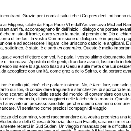
 incontrarvi. Grazie per i cordiali saluti che i Co-presidenti mi hanno riv
o ai Filippesi, citate da Papa Paolo VI e dall’Arcivescovo Michael Ra
nt’anni fa, accompagnano fin dall’inizio il dialogo che portate avan
iò che mi sta di fronte, corro verso la meta, al premio che Dio ci chia
orso di tre fasi, la vostra Commissione di dialogo si è impegnata propr
ione e ad accrescere i legami che uniscono cattolici e anglicani. È s
Ma, sottolineo, è stato, è e sarà
un
cammino
. Questo è molto importan
quale vorrei riflettere con voi. Ne parla il vostro ultimo documento, 
me ci ricordava l’Apostolo delle genti, di andare avanti, lasciando indie
endo insieme lo sguardo fisso su Gesù e sulla meta che Lui desidera 
nità da accogliere con umiltà, come grazia dello Spirito, e da portare av
no: è molto più, cioè, che parlare insieme. No, è
fare
: fare, non solo p
anto sui libri, di condividere traguardi e stanchezze, di sporcarci le 
giacciono scartati ai bordi delle strade del mondo, di contemplare con un
o che ci circonda, di incoraggiarci nelle fatiche della marcia. Questo
a ha avviato un processo sinodale: perché questo cammino comune sia
ncare. Vi sentiamo come preziosi compagni di viaggio.
tezza del cammino, vorrei raccomandare alla vostra preghiera una t
Moderatore della Chiesa di Scozia, due cari Fratelli, saranno i miei c
almente recarci in Sud Sudan. Un viaggio rimandato per le difficoltà de