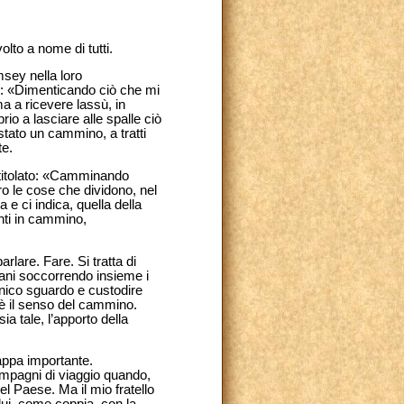
olto a nome di tutti.
msey nella loro
ti: «Dimenticando ciò che mi
ma a ricevere lassù, in
io a lasciare alle spalle ciò
tato un cammino, a tratti
te.
intitolato: «Camminando
tro le cose che dividono, nel
e ci indica, quella della
anti in cammino,
arlare. Fare. Si tratta di
mani soccorrendo insieme i
 unico sguardo e custodire
 è il senso del cammino.
 tale, l’apporto della
appa importante.
ompagni di viaggio quando,
l Paese. Ma il mio fratello