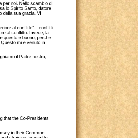
ia per noi. Nello scambio di
a lo Spirito Santo, datore
o della sua grazia. Vi
re al conflitto”. I conflitti
e al conflitto. Invece, la
i, e questo è buono, perché
ni. Questo mi è venuto in
eghiamo il Padre nostro,
ng that the Co-Presidents
Ramsey in their Common
and straining forward to