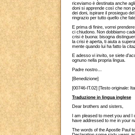
riceviamo è destinata anche agli 
doni si apprende così che non po
dei doni, ispirare il prosieguo de
ringrazio per tutto quello che fa
E prima di finire, vorrei prendere
ci chiudono. Non dobbiamo cadere 
crisi è buona: bisogna distinguer
la crisi è aperta, ti aiuta a supe
mente quando lui ha fatto la cita
E adesso vi invito, se siete d’a
ognuno nella propria lingua.
Padre nostro…
[Benedizione]
[00746-IT.02] [Testo originale: Ita
Traduzione in lingua inglese
Dear brothers and sisters,
I am pleased to meet you and I o
have addressed to me in your 
The words of the Apostle Paul 
Declaration some sixty years ago