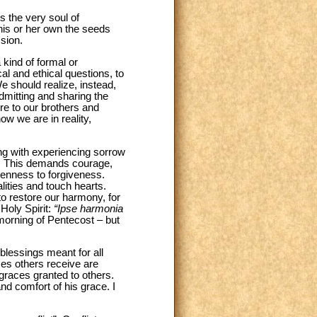
s the very soul of
is or her own the seeds
sion.
 kind of formal or
l and ethical questions, to
e should realize, instead,
dmitting and sharing the
re to our brothers and
ow we are in reality,
ing with experiencing sorrow
). This demands courage,
 openness to forgiveness.
lities and touch hearts.
to restore our harmony, for
 Holy Spirit:
“Ipse harmonia
 morning of Pentecost – but
blessings meant for all
ces others receive are
 graces granted to others.
nd comfort of his grace. I