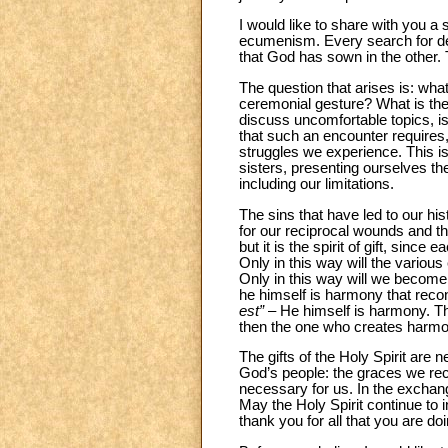
I would like to share with you 
ecumenism. Every search for d
that God has sown in the other.
The question that arises is: what
ceremonial gesture? What is the 
discuss uncomfortable topics, is
that such an encounter requires,
struggles we experience. This is
sisters, presenting ourselves th
including our limitations.
The sins that have led to our hi
for our reciprocal wounds and t
but it is the spirit of gift, sinc
Only in this way will the variou
Only in this way will we become 
he himself is harmony that reconc
est”
– He himself is harmony. Th
then the one who creates harmo
The gifts of the Holy Spirit are
God’s people: the graces we rece
necessary for us. In the exchange
May the Holy Spirit continue to 
thank you for all that you are doi