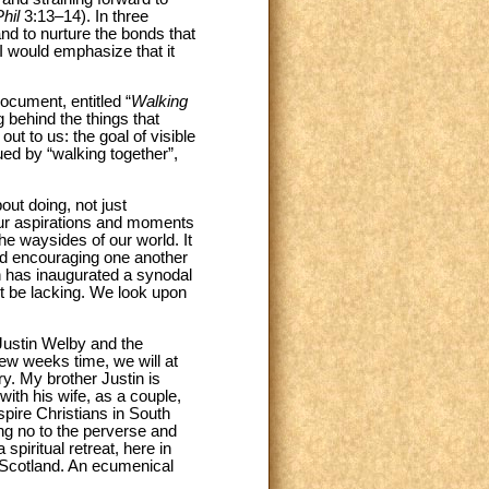
Phil
3:13–14). In three
 to nurture the bonds that
 I would emphasize that it
document, entitled “
Walking
 behind the things that
ut to us: the goal of visible
ued by “walking together”,
out doing, not just
our aspirations and moments
he waysides of our world. It
nd encouraging one another
h has inaugurated a synodal
t be lacking. We look upon
Justin Welby and the
few weeks time, we will at
ry. My brother Justin is
with his wife, as a couple,
spire Christians in South
ng no to the perverse and
piritual retreat, here in
f Scotland. An ecumenical