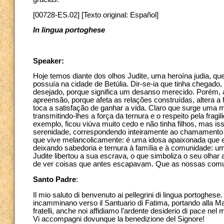
[00728-ES.02] [Texto original: Español]
In lingua portoghese
Speaker:
Hoje temos diante dos olhos Judite, uma heroína judia, que
possuía na cidade de Betúlia. Dir-se-ia que tinha chegado
desejado, porque significa um desanso merecido. Porém, 
apreensão, porque afeta as relações construídas, altera 
toca a satisfação de ganhar a vida. Claro que surge uma ma
transmitindo-lhes a força da ternura e o respeito pela fra
exemplo, ficou viúva muito cedo e não tinha filhos, mas is
serenidade, correspondendo inteiramente ao chamamento 
que vive melancolicamente: é uma idosa apaixonada que en
deixando sabedoria e ternura à família e à comunidade: 
Judite libertou a sua escrava, o que simboliza o seu olhar
de ver coisas que antes escapavam. Que as nossas comu
Santo Padre
:
Il mio saluto di benvenuto ai pellegrini di lingua portoghese. 
incamminano verso il Santuario di Fatima, portando alla Mad
fratelli, anche noi affidiamo l’ardente desiderio di pace ne
Vi accompagni dovunque la benedizione del Signore!