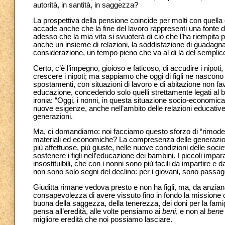
autorità, in santità, in saggezza?
La prospettiva della pensione coincide per molti con quella 
accade anche che la fine del lavoro rappresenti una fonte 
adesso che la mia vita si svuoterà di ciò che l’ha riempita 
anche un insieme di relazioni, la soddisfazione di guadagnar
considerazione, un tempo pieno che va al di là del semplice 
Certo, c’è l’impegno, gioioso e faticoso, di accudire i nipoti
crescere i nipoti; ma sappiamo che oggi di figli ne nascono
spostamenti, con situazioni di lavoro e di abitazione non favo
educazione, concedendo solo quelli strettamente legati al 
ironia: “Oggi, i nonni, in questa situazione socio-economica
nuove esigenze, anche nell’ambito delle relazioni educative e
generazioni.
Ma, ci domandiamo: noi facciamo questo sforzo di “rimode
materiali ed economiche? La compresenza delle generazioni, 
più affettuose, più giuste, nelle nuove condizioni delle soc
sostenere i figli nell’educazione dei bambini. I piccoli imparan
insostituibili, che con i nonni sono più facili da impartire e 
non sono solo segni del declino: per i giovani, sono passag
Giuditta rimane vedova presto e non ha figli, ma, da anzia
consapevolezza di avere vissuto fino in fondo la missione che
buona della saggezza, della tenerezza, dei doni per la fami
pensa all’eredità, alle volte pensiamo ai
beni
, e non al
bene
migliore eredità che noi possiamo lasciare.