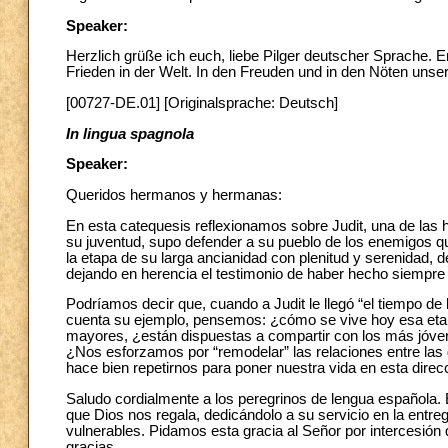
Speaker:
Herzlich grüße ich euch, liebe Pilger deutscher Sprache. 
Frieden in der Welt. In den Freuden und in den Nöten unser
[00727-DE.01] [Originalsprache: Deutsch]
In lingua spagnola
Speaker:
Queridos hermanos y hermanas:
En esta catequesis reflexionamos sobre Judit, una de las h
su juventud, supo defender a su pueblo de los enemigos que
la etapa de su larga ancianidad con plenitud y serenidad, d
dejando en herencia el testimonio de haber hecho siempre “
Podríamos decir que, cuando a Judit le llegó “el tiempo de 
cuenta su ejemplo, pensemos: ¿cómo se vive hoy esa etapa
mayores, ¿están dispuestas a compartir con los más jóvene
¿Nos esforzamos por “remodelar” las relaciones entre las
hace bien repetirnos para poner nuestra vida en esta direc
Saludo cordialmente a los peregrinos de lengua española. 
que Dios nos regala, dedicándolo a su servicio en la entr
vulnerables. Pidamos esta gracia al Señor por intercesió
gracias.