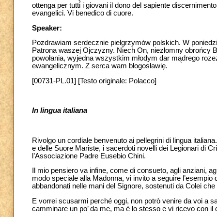
ottenga per tutti i giovani il dono del sapiente discernimento 
evangelici. Vi benedico di cuore.
Speaker:
Pozdrawiam serdecznie pielgrzymów polskich. W poniedzia
Patrona waszej Ojczyzny. Niech On, niezłomny obrońcy B
powołania, wyjedna wszystkim młodym dar mądrego rozezn
ewangelicznym. Z serca wam błogosławię.
[00731-PL.01] [Testo originale: Polacco]
In lingua italiana
Rivolgo un cordiale benvenuto ai pellegrini di lingua italiana
e delle Suore Mariste, i sacerdoti novelli dei Legionari di Cri
l’Associazione Padre Eusebio Chini.
Il mio pensiero va infine, come di consueto, agli anziani, ag
modo speciale alla Madonna, vi invito a seguire l’esempio 
abbandonati nelle mani del Signore, sostenuti da Colei che 
E vorrei scusarmi perché oggi, non potrò venire da voi a s
camminare un po’ da me, ma è lo stesso e vi ricevo con il 