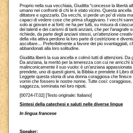
Proprio nella sua vecchiaia, Giuditta “concesse la libertà a
umano nei confronti di chi le è stato vicino. Questa ancell
dittatore e sgozzarlo. Da vecchi, si perde un po’ di vista ma 
capaci di vedere cose che prima sfuggivano. I vecchi sanno
solo ai giovani e ai forti: ne ha per tutti, su misura di cia
dei talenti e dei carismi di tanti anziani, che per l’anagra
richiede, da parte degli anziani stessi, un’attenzione creati
della vita attiva perdono la loro parte di costrizione e diven
ascoltare… Preferibilmente a favore dei più svantaggiati,
abbandonati alla loro solitudine.
Giuditta liberò la sua ancella e colmò tutti di attenzioni. D
Da anziana, la meritò per la tenerezza con cui ne arricchì la
malinconicamente il suo vuoto: è un’anziana appassionata 
prendete, uno di questi giorni, la Bibbia e prendete il Libro d
Leggete questa storia di una donna coraggiosa che finisce 
vorrei che fossero le nostre nonne. Tutte così: coraggiose, s
saggezza, seminata nei loro nipoti.
[00724-IT.02] [Testo originale: Italiano]
Sintesi della catechesi e saluti nelle diverse lingue
In lingua francese
Speaker: