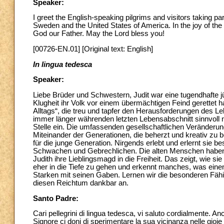
Speaker:
I greet the English-speaking pilgrims and visitors taking p
Sweden and the United States of America. In the joy of the
God our Father. May the Lord bless you!
[00726-EN.01] [Original text: English]
In lingua tedesca
Speaker:
Liebe Brüder und Schwestern, Judit war eine tugendhafte j
Klugheit ihr Volk vor einem übermächtigen Feind gerettet ha
Alltags“, die treu und tapfer den Herausforderungen des Le
immer länger währenden letzten Lebensabschnitt sinnvoll nu
Stelle ein. Die umfassenden gesellschaftlichen Veränderu
Miteinander der Generationen, die beherzt und kreativ zu be
für die junge Generation. Nirgends erlebt und erlernt sie 
Schwachen und Gebrechlichen. Die alten Menschen haben G
Judith ihre Lieblingsmagd in die Freiheit. Das zeigt, wie 
eher in die Tiefe zu gehen und erkennt manches, was einem
Starken mit seinen Gaben. Lernen wir die besonderen Fäh
diesen Reichtum dankbar an.
Santo Padre:
Cari pellegrini di lingua tedesca, vi saluto cordialmente. An
Signore ci doni di sperimentare la sua vicinanza nelle gioie 