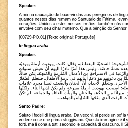
Speaker:
A minha saudação de boas-vindas aos peregrinos de líng
quantos nestes dias rumam ao Santuário de Fátima, leva
corações. Unidos a estes nossos irmãos, também nós con
envolve com seu olhar materno. Que a bênção do Senho
[00729-PO.01] [Texto original: Português]
In lingua araba
Speaker:
ب، والشّيخوخةَ السَخيّةَ المِعطاءَة، وَقال: كانت يهوديت أرملةً يهوديّة
ه نعمةٌ خاصّة. وليس هذا أمرًا نادرًا اليوم أنْ نعيشَ سنواتٍ
 والرّغبةَ في الاستراحةِ من الأعمالِ المُلزِمةِ والمُتعِبَة. لكن هناكَ
ًّا مِن دعوتِهِم هوَ دَعمُ أبنائِهِم في تربيةِ الأطفال. فيتعلَّمُ الصِّغارُ
عَ الأجداد. ويتعلَّمُ الأجداد، أنَّ الحنانَ والضَّعفَ ليسا مجردَ علاماتِ
استُه: أصبحت يهوديت أرملةً بسرعةٍ ولم يكنْ لدَيها أبناء، ولكِنَّها
كَت ميراثًا من الحِكمَةِ والحنانِ والهِباتِ للعائلةِ والجماعة. لم تكنْ
 الوقتَ الَّذي منَحَها اللهُ إياه بالمَواهب
Santo Padre:
Saluto i fedeli di lingua araba. Da vecchi, si perde un po’ la
vedere cose che prima sfuggivano. Questa immagine è il simbo