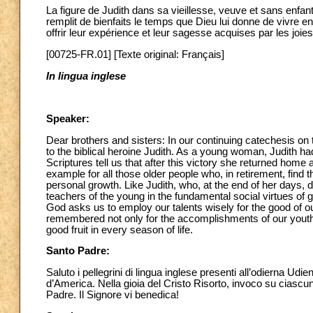
La figure de Judith dans sa vieillesse, veuve et sans enfan
remplit de bienfaits le temps que Dieu lui donne de vivre 
offrir leur expérience et leur sagesse acquises par les joi
[00725-FR.01] [Texte original: Français]
In lingua inglese
Speaker:
Dear brothers and sisters: In our continuing catechesis on 
to the biblical heroine Judith. As a young woman, Judith h
Scriptures tell us that after this victory she returned home 
example for all those older people who, in retirement, find 
personal growth. Like Judith, who, at the end of her days, d
teachers of the young in the fundamental social virtues of g
God asks us to employ our talents wisely for the good of o
remembered not only for the accomplishments of our youth, 
good fruit in every season of life.
Santo Padre:
Saluto i pellegrini di lingua inglese presenti all’odierna Ud
d’America. Nella gioia del Cristo Risorto, invoco su ciascun
Padre. Il Signore vi benedica!