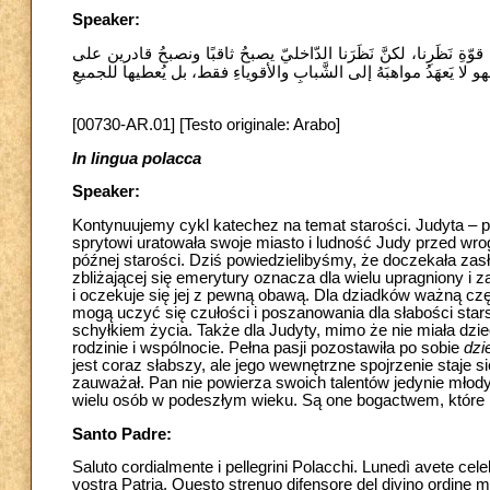
Speaker:
ًا من قوّةِ نَظَرِنا، لكنَّ نَظَرَنا الدّاخليّ يصبحُ ثاقبًا ونصبحُ قادرين على
هو لا يَعهَدُ مواهبَهُ إلى الشَّبابِ والأقوياءِ فقط، بل يُعطيها للجميعِ
[00730-AR.01] [Testo originale: Arabo]
In lingua polacca
Speaker:
Kontynuujemy cykl katechez na temat starości. Judyta – pi
sprytowi uratowała swoje miasto i ludność Judy przed wro
późnej starości. Dziś powiedzielibyśmy, że doczekała zasł
zbliżającej się emerytury oznacza dla wielu upragniony i 
i oczekuje się jej z pewną obawą. Dla dziadków ważną cz
mogą uczyć się czułości i poszanowania dla słabości stars
schyłkiem życia. Także dla Judyty, mimo że nie miała dzi
rodzinie i wspólnocie. Pełna pasji pozostawiła po sobie
dzi
jest coraz słabszy, ale jego wewnętrzne spojrzenie staje si
zauważał. Pan nie powierza swoich talentów jedynie mło
wielu osób w podeszłym wieku. Są one bogactwem, które 
Santo Padre:
Saluto cordialmente i pellegrini Polacchi. Lunedì avete cele
vostra Patria. Questo strenuo difensore del divino ordine m