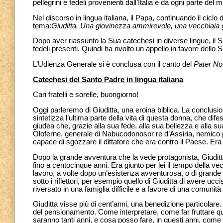
pellegrini e fedeli provenienti dall’Italia e da ogni parte del 
Nel discorso in lingua italiana, il Papa, continuando il ciclo 
tema:
Giuditta. Una giovinezza ammirevole, una vecchiaia
Dopo aver riassunto la Sua catechesi in diverse lingue, il Sa
fedeli presenti. Quindi ha rivolto un appello in favore dello 
L’Udienza Generale si è conclusa con il canto del
Pater No
Catechesi del Santo Padre in lingua italiana
Cari fratelli e sorelle, buongiorno!
Oggi parleremo di Giuditta, una eroina biblica. La conclusi
sintetizza l’ultima parte della vita di questa donna, che dif
giudea che, grazie alla sua fede, alla sua bellezza e alla sua 
Oloferne, generale di Nabucodonosor re d’Assiria, nemico p
capace di sgozzare il dittatore che era contro il Paese. E
Dopo la grande avventura che la vede protagonista, Giuditta 
fino a centocinque anni. Era giunto per lei il tempo della v
lavoro, a volte dopo un’esistenza avventurosa, o di grande
sotto i riflettori, per esempio quello di Giuditta di avere ucc
riversato in una famiglia difficile e a favore di una comunit
Giuditta visse più di cent’anni, una benedizione particolare
del pensionamento. Come interpretare, come far fruttare q
saranno tanti anni, e cosa posso fare, in questi anni, co