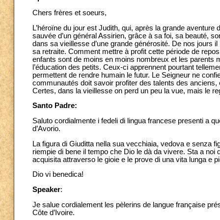
Chers frères et soeurs,
L’héroïne du jour est Judith, qui, après la grande aventure do
sauvée d’un général Assirien, grâce à sa foi, sa beauté, s
dans sa vieillesse d’une grande générosité. De nos jours il
sa retraite. Comment mettre à profit cette période de repos 
enfants sont de moins en moins nombreux et les parents mo
l’éducation des petits. Ceux-ci apprennent pourtant tellement
permettent de rendre humain le futur. Le Seigneur ne confie
communautés doit savoir profiter des talents des anciens, 
Certes, dans la vieillesse on perd un peu la vue, mais le reg
Santo Padre:
Saluto cordialmente i fedeli di lingua francese presenti a que
d’Avorio.
La figura di Giuditta nella sua vecchiaia, vedova e senza f
riempie di bene il tempo che Dio le dà da vivere. Sta a noi d
acquisita attraverso le gioie e le prove di una vita lunga e p
Dio vi benedica!
Speaker
:
Je salue cordialement les pèlerins de langue française prés
Côte d’Ivoire.