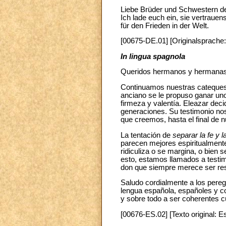
Liebe Brüder und Schwestern deu
Ich lade euch ein, sie vertrauen
für den Frieden in der Welt.
[00675-DE.01] [Originalsprache
In lingua spagnola
Queridos hermanos y hermanas
Continuamos nuestras catequesis
anciano se le propuso ganar uno
firmeza y valentía. Eleazar deci
generaciones. Su testimonio no
que creemos, hasta el final de n
La tentación de
separar la fe y l
parecen mejores espiritualmente
ridiculiza o se margina, o bien s
esto, estamos llamados a testimo
don que siempre merece ser re
Saludo cordialmente a los pereg
lengua española, españoles y co
y sobre todo a ser coherentes c
[00676-ES.02] [Texto original: E