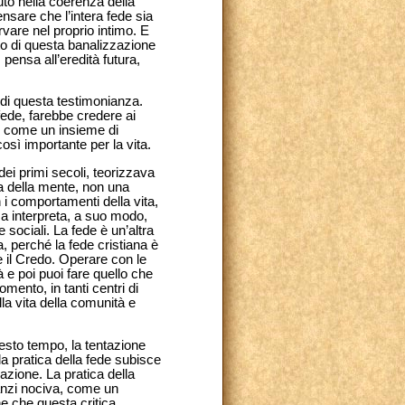
to nella coerenza della
ensare che l’intera fede sia
vare nel proprio intimo. E
to di questa banalizzazione
pensa all’eredità futura,
, di questa testimonianza.
fede, farebbe credere ai
o, come un insieme di
sì importante per la vita.
dei primi secoli, teorizzava
za della mente, non una
 i comportamenti della vita,
ssa interpreta, a suo modo,
 sociali. La fede è un’altra
a, perché la fede cristiana è
re il Credo. Operare con le
à e poi puoi fare quello che
mento, in tanti centri di
la vita della comunità e
uesto tempo, la tentazione
la pratica della fede subisce
azione. La pratica della
 anzi nociva, come un
e che questa critica