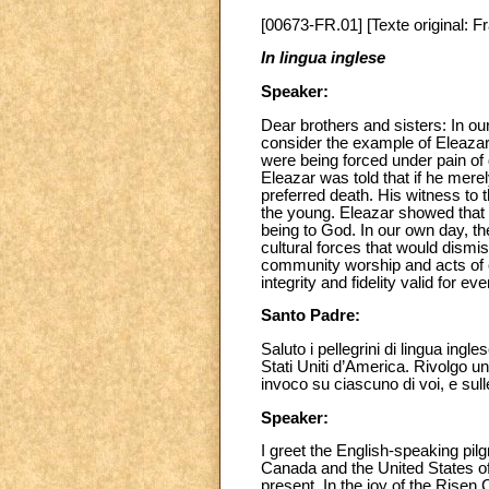
[00673-FR.01] [Texte original: F
In lingua inglese
Speaker:
Dear brothers and sisters: In ou
consider the example of Eleazar
were being forced under pain of
Eleazar was told that if he merel
preferred death. His witness to t
the young. Eleazar showed that fa
being to God. In our own day, the
cultural forces that would dismis
community worship and acts of ch
integrity and fidelity valid for ev
Santo Padre:
Saluto i pellegrini di lingua ing
Stati Uniti d’America. Rivolgo un 
invoco su ciascuno di voi, e sull
Speaker:
I greet the English-speaking pil
Canada and the United States of
present. In the joy of the Risen