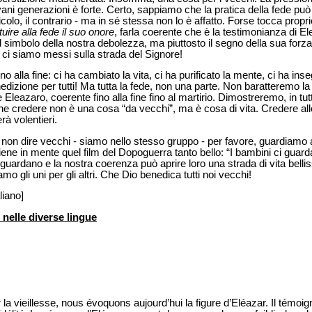
vani generazioni è forte. Certo, sappiamo che la pratica della fede può 
icolo, il contrario - ma in sé stessa non lo è affatto. Forse tocca propri
ituire alla fede il suo onore
, farla coerente che è la testimonianza di El
 il simbolo della nostra debolezza, ma piuttosto il segno della sua for
i siamo messi sulla strada del Signore!
no alla fine: ci ha cambiato la vita, ci ha purificato la mente, ci ha ins
dizione per tutti! Ma tutta la fede, non una parte. Non baratteremo la
eazaro, coerente fino alla fine fino al martirio. Dimostreremo, in tu
che credere non è una cosa “da vecchi”, ma è cosa di vita. Credere all
rà volentieri.
per non dire vecchi - siamo nello stesso gruppo - per favore, guardiamo 
ne in mente quel film del Dopoguerra tanto bello: “I bambini ci guard
i guardano e la nostra coerenza può aprire loro una strada di vita bell
mo gli uni per gli altri. Che Dio benedica tutti noi vecchi!
liano]
i nelle diverse lingue
la vieillesse, nous évoquons aujourd’hui la figure d’Eléazar. Il témoig