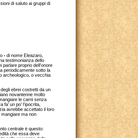
ioni di saluto ai gruppi di
no
-
di nome Eleazaro,
una testimonianza dello
i parlare proprio dell’onore
ova periodicamente sotto la
o archeologico, o vecchia
 degli ebrei costretti da un
nziano novantenne molto
di mangiare le carni senza
 fa’ un po’ l’ipocrita,
ia avrebbe accettato il loro
 di mangiare ma non
nto centrale è questo:
redità che essa deve