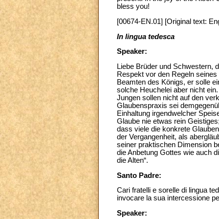
bless you!
[00674-EN.01] [Original text: Eng
In lingua tedesca
Speaker:
Liebe Brüder und Schwestern, di
Respekt vor den Regeln seines G
Beamten des Königs, er solle ein
solche Heuchelei aber nicht ein
Jungen sollen nicht auf den ver
Glaubenspraxis sei demgegenübe
Einhaltung irgendwelcher Speise
Glaube nie etwas rein Geistiges
dass viele die konkrete Glaubens
der Vergangenheit, als abergläub
seiner praktischen Dimension b
die Anbetung Gottes wie auch die
die Alten“.
Santo Padre:
Cari fratelli e sorelle di lingua
invocare la sua intercessione per
Speaker: