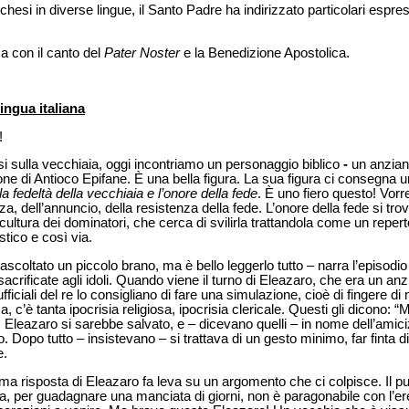
esi in diverse lingue, il Santo Padre ha indirizzato particolari espress
a con il canto del
Pater Noster
e la Benedizione Apostolica.
ingua italiana
!
 sulla vecchiaia, oggi incontriamo un personaggio biblico
-
un anzia
one di Antioco Epifane. È una bella figura. La sua figura ci consegna 
la fedeltà della vecchiaia e l’onore della fede
.
È uno fiero questo! Vorre
za, dell’annuncio, della resistenza della fede. L’onore della fede si tr
cultura dei dominatori, che cerca di svilirla trattandola come un
repert
stico e così via.
 ascoltato un piccolo
brano, ma è bello leggerlo tutto
– narra l’episodio
sacrificate agli idoli. Quando viene il turno di Eleazaro, che era un a
 ufficiali del re lo consigliano di fare una simulazione, cioè di fingere 
sa, c’è tanta ipocrisia religiosa, ipocrisia clericale. Questi gli dicono: “Ma
leazaro si sarebbe salvato, e – dicevano quelli – in nome dell’amiciz
o. Dopo tutto – insistevano – si trattava di un gesto minimo, far finta
e.
a risposta di Eleazaro fa leva su un argomento che ci colpisce. Il pu
ia, per guadagnare una manciata di giorni, non è paragonabile con l’e