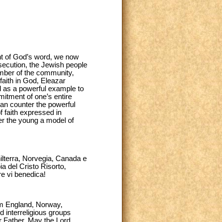
ght of God’s word, we now
secution, the Jewish people
ember of the community,
faith in God, Eleazar
ved as a powerful example to
mitment of one’s entire
 can counter the powerful
of faith expressed in
fer the young a model of
ghilterra, Norvegia, Canada e
ia del Cristo Risorto,
re vi benedica!
rom England, Norway,
 interreligious groups
ur Father. May the Lord