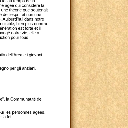
a foi au temps de la
nne âgée qui considère la
t une théorie que soutenait
é de l’esprit et non une
e. Aujourd’hui dans notre
 nuisible, bien plus comme
ération est forte et il
angé notre vie, elle a
iction pour tous !
tà dell’Arca e i giovani
egno per gli anziani,
aine”, la Communauté de
pour les personnes âgées,
la foi.