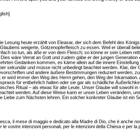
lish]
e Lesung heute erzählt von Eleasar, der sich dem Befehl des Königs
laubens weigerte, Götzenopferfleisch zu essen. Weil er überall belie
fach so tun, als äße er von dem Fleisch; so könne er sein Leben rett
. Dies wäre Verrat an Gott und zudem gäbe er der jungen Generation e
kehrten Gedanken kommen, es käme allein auf die innere Einstellung
r sekundär und müsse nicht unbedingt beachtet werden. Klar, der Gl
vorschriften und andere äußere Bestimmungen reduziert werden, zugle
; er wird immer den Weg des Herrn gehen, den Weg der Inkarnation. 
praxis für entbehrlich halten oder sie gar als schädliche Äußerlichkei
isches Ritual – als etwas für alte Leute. Unser Glaube will sowohl in 
eachtet werden. Auf diese Weise kann er unser Leben verändern, uns
 Liebe zum Nächsten lehren. Ein solcher konkreter Glaube ist ein Sege
 tedesca, il mese di maggio e dedicato alla Madre di Dio, che è anche no
 le vostre intenzioni personali, per le intenzioni della Chiesa e per l