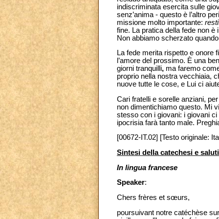
indiscriminata esercita sulle gio
senz’anima -
questo è l’altro per
missione molto importante:
rest
fine. La pratica della fede non è
Non abbiamo scherzato quando c
La fede merita rispetto e onore fi
l’amore del prossimo. È una bene
giorni tranquilli
,
ma faremo come El
proprio nella nostra vecchiaia, 
nuove tutte le cose, e Lui ci aiute
Cari fratelli e sorelle anziani, 
non dimentichiamo questo. Mi vie
stesso con i giovani: i giovani c
ipocrisia farà tanto male. Preghia
[00672-IT.02] [Testo originale: Ita
Sintesi della catechesi e salut
In lingua francese
Speaker
:
Chers frères et sœurs,
poursuivant notre catéchèse sur 