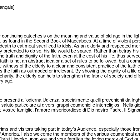
rançais]
r continuing catechesis on the meaning and value of old age in the li
, as found in the Second Book of Maccabees. At a time of violent per
 death to eat meat sacrificed to idols. As an elderly and respected m
y pretended to do so, his life would be spared. Rather than betray his 
he truth and dignity of the faith, even at the cost of his life, thus ser
ith is not an abstract idea or a set of rules to be followed, but a com
 witness of the elderly to a clear and consistent practice of the faith
s the faith as outmoded or irrelevant. By showing the dignity of a life 
arity, the elderly can help to strengthen the fabric of society and of
ery age.
lese presenti all’odierna Udienza, specialmente quelli provenienti da In
saluto particolare ai diversi gruppi ecumenici e interreligiosi. Nella gio
e vostre famiglie, l’amore misericordioso di Dio nostro Padre. Il Signo
grims and visitors taking part in today’s Audience, especially those f
 America. I also welcome the members of the various ecumenical and
 Christ I invoke upon you and your families the loving mercy of God o