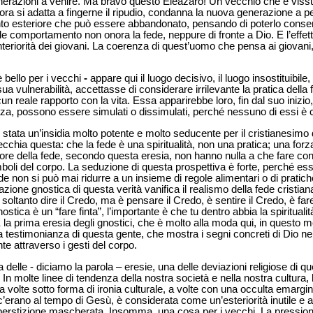
generazioni a venire. Ma bravo questo Eleazaro!
Un vecchio che è vissu
e ora si adatta a fingerne il ripudio, condanna la nuova generazione a p
nto esteriore che può essere abbandonato, pensando di poterlo conser
le comportamento non onora la fede, neppure di fronte a Dio. E l’effet
nteriorità dei giovani. La coerenza di quest’uomo che pensa ai giovani, 
 bello per i vecchi
-
appare qui il luogo decisivo, il luogo insostituibile
a vulnerabilità, accettasse di considerare irrilevante la pratica della 
un reale rapporto con la vita. Essa apparirebbe loro, fin dal suo inizi
a, possono essere simulati o dissimulati, perché nessuno di essi è co
stata un’insidia molto potente e molto seducente per il cristianesimo 
cchia questa: che la fede è una spiritualità, non una pratica; una for
onore della fede, secondo questa eresia, non hanno nulla a che fare con
simboli del corpo. La seduzione di questa prospettiva è forte, perché e
ede non si può mai ridurre a un insieme di regole alimentari o di pratiche
azione gnostica di questa verità vanifica il realismo della fede cristian
è soltanto dire il Credo, ma è pensare il Credo, è sentire il Credo, è fa
tica è un “fare finta”, l’importante è che tu dentro abbia la spiritualit
 la prima eresia degli gnostici, che è molto alla moda qui, in questo mo
a testimonianza di questa gente, che mostra i segni concreti di Dio nel
te attraverso i gesti del corpo.
delle - diciamo la parola – eresie, una delle deviazioni religiose di q
n molte linee di tendenza della nostra società e nella nostra cultura, 
 volte sotto forma di ironia culturale, a volte con una occulta emargin
 c’erano al tempo di Gesù, è considerata come un’esteriorità inutile e
erstizione mascherata. Insomma, una cosa per i vecchi. La pression