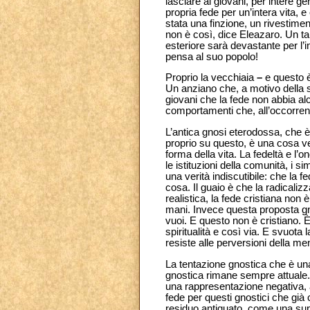
lasciare ai giovani, per intere 
propria fede per un’intera vita, 
stata una finzione, un rivestime
non è così, dice Eleazaro. Un ta
esteriore sarà devastante per l’i
pensa al suo popolo!
Proprio la vecchiaia
–
e questo è
Un anziano che, a motivo della su
giovani che la fede non abbia alc
comportamenti che, all’occorrenz
L’antica gnosi eterodossa, che è 
proprio su questo, è una cosa ve
forma della vita. La fedeltà e l’
le istituzioni della comunità, i 
una verità indiscutibile: che la f
cosa. Il guaio è che la radicalizz
realistica, la fede cristiana non 
mani. Invece questa proposta gnos
vuoi. E questo non è cristiano. È
spiritualità e così via.
E svuota l
resiste alle perversioni della men
La tentazione gnostica che è una 
gnostica rimane sempre attuale. I
una rappresentazione negativa, a
fede per questi gnostici che già
residuo antiquato, come una sup