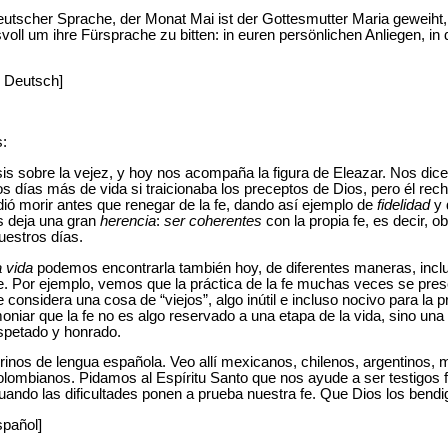
tscher Sprache, der Monat Mai ist der Gottesmutter Maria geweiht, 
svoll um ihre Fürsprache zu bitten: in euren persönlichen Anliegen, in
: Deutsch]
:
 sobre la vejez, y hoy nos acompaña la figura de Eleazar. Nos dice l
s días más de vida si traicionaba los preceptos de Dios, pero él rec
dió morir antes que renegar de la fe, dando así ejemplo de
fidelidad
y 
s deja una gran
herencia
:
ser
coherentes
con la propia fe, es decir, o
uestros días.
a vida
podemos encontrarla también hoy, de diferentes maneras, inc
. Por ejemplo, vemos que la práctica de la fe muchas veces se pres
e considera una cosa de “viejos”, algo inútil e incluso nocivo para la p
niar que la fe no es algo reservado a una etapa de la vida, sino una
spetado y honrado.
rinos de lengua española. Veo allí mexicanos, chilenos, argentinos,
lombianos. Pidamos al Espíritu Santo que nos ayude a ser testigos fi
uando las dificultades ponen a prueba nuestra fe. Que Dios los bend
spañol]