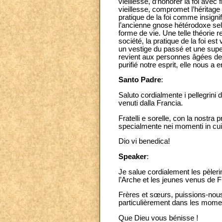
vieillesse, d’honorer la foi avec
vieillesse, compromet l’héritage
pratique de la foi comme insignif
l’ancienne gnose hétérodoxe selon 
forme de vie. Une telle théorie r
société, la pratique de la foi e
un vestige du passé et une supers
revient aux personnes âgées de r
purifié notre esprit, elle nous a
Santo Padre
:
Saluto cordialmente i pellegrini 
venuti dalla Francia.
Fratelli e sorelle, con la nostra
specialmente nei momenti in cui 
Dio vi benedica!
Speaker
:
Je salue cordialement les pèler
l’Arche et les jeunes venus de 
Frères et sœurs, puissions-nous,
particulièrement dans les moment
Que Dieu vous bénisse !