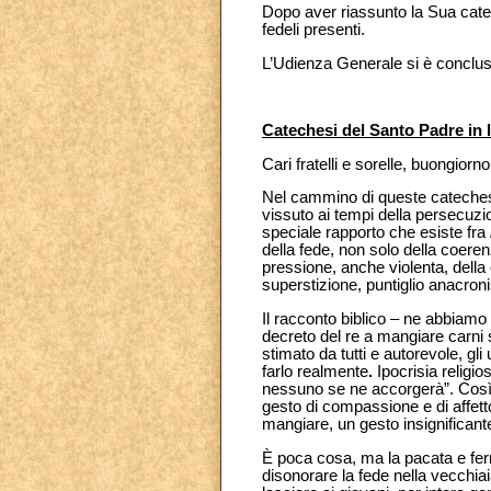
Dopo aver riassunto la Sua catech
fedeli presenti.
L’Udienza Generale si è conclus
Catechesi del Santo Padre in l
Cari fratelli e sorelle, buongiorno
Nel cammino di queste catechesi
vissuto ai tempi della persecuzi
speciale rapporto che esiste fra
della fede, non solo della coeren
pressione, anche violenta, della 
superstizione, puntiglio anacroni
Il racconto biblico – ne abbiamo
decreto del re a mangiare carni 
stimato da tutti e autorevole, gli
farlo realmente
.
Ipocrisia religio
nessuno se ne accorgerà”. Così E
gesto di compassione e di affett
mangiare, un gesto
insignificant
È poca cosa, ma la pacata e ferm
disonorare la fede nella vecchia