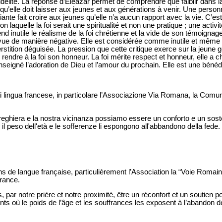
 fidélité. La réponse d’Eléazar permet de comprendre que faiblir dans l
 qu’elle doit laisser aux jeunes et aux générations à venir. Une perso
iante fait croire aux jeunes qu’elle n’a aucun rapport avec la vie. C’es
laquelle la foi serait une spiritualité et non une pratique ; une activit
end inutile le réalisme de la foi chrétienne et la vide de son témoignag
st vue de manière négative. Elle est considérée comme inutile et même
tition déguisée. La pression que cette critique exerce sur la jeune gén
endre à la foi son honneur. La foi mérite respect et honneur, elle a ch
 enseigné l’adoration de Dieu et l’amour du prochain. Elle est une bénéd
di lingua francese, in particolare l’Associazione Via Romana, la Comuni
 preghiera e la nostra vicinanza possiamo essere un conforto e un sost
il peso dell'età e le sofferenze li espongono all'abbandono della fede.
ins de langue française, particulièrement l’Association la “Voie Rom
France.
 par notre prière et notre proximité, être un réconfort et un soutien 
s où le poids de l’âge et les souffrances les exposent à l’abandon de 