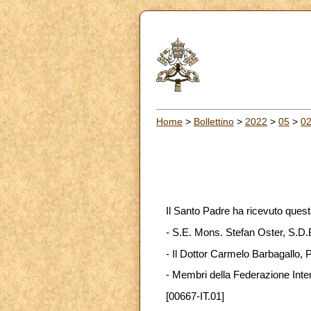
Home
>
Bollettino
>
2022
>
05
>
0
Il Santo Padre ha ricevuto quest
- S.E. Mons. Stefan Oster, S.D
- Il Dottor Carmelo Barbagallo, 
- Membri della Federazione Inter
[00667-IT.01]