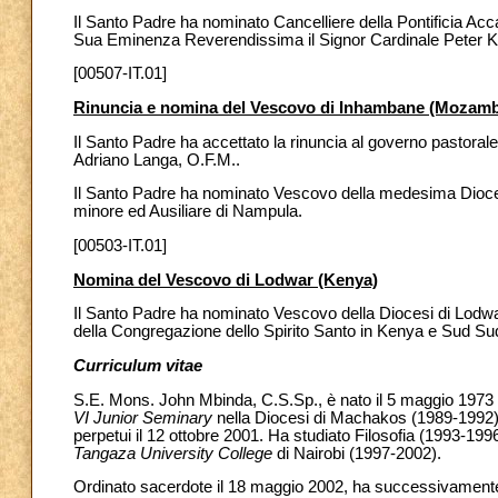
Il Santo Padre ha nominato Cancelliere della Pontificia Ac
Sua Eminenza Reverendissima il Signor Cardinale Peter 
[00507-IT.01]
Rinuncia e nomina del Vescovo di Inhambane (Mozamb
Il Santo Padre ha accettato la rinuncia al governo pastor
Adriano Langa, O.F.M..
Il Santo Padre ha nominato Vescovo della medesima Dioces
minore ed Ausiliare di Nampula.
[00503-IT.01]
Nomina del Vescovo di Lodwar (Kenya)
Il Santo Padre ha nominato Vescovo della Diocesi di Lodwa
della Congregazione dello Spirito Santo in Kenya e Sud Su
Curriculum vitae
S.E. Mons. John Mbinda, C.S.Sp., è nato il 5 maggio 1973
VI Junior Seminary
nella Diocesi di Machakos (1989-1992),
perpetui il 12 ottobre 2001. Ha studiato Filosofia (1993-199
Tangaza University College
di Nairobi (1997-2002).
Ordinato sacerdote il 18 maggio 2002, ha successivamente s