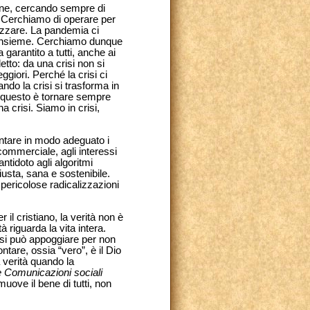
ione, cercando sempre di
. Cerchiamo di operare per
tizzare. La pandemia ci
ci insieme. Cerchiamo dunque
 garantito a tutti, anche ai
tto: da una crisi non si
giori. Perché la crisi ci
ndo la crisi si trasforma in
, e questo è tornare sempre
na crisi. Siamo in crisi,
sentare in modo adeguato i
 commerciale, agli interessi
ntidoto agli algoritmi
usta, sana e sostenibile.
pericolose radicalizzazioni
r il cristiano, la verità non è
à riguarda la vita intera.
ci si può appoggiare per non
ntare, ossia “vero”, è il Dio
a verità quando la
e Comunicazioni sociali
uove il bene di tutti, non