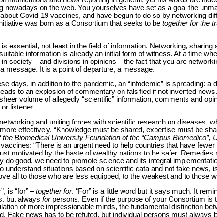
mmunications and news reporting in general, yet his words are indeed 
ting nowadays on the web. You yourselves have set as a goal the unm
on about Covid-19 vaccines, and have begun to do so by networking dif
initiative was born as a Consortium that seeks to be
together for the t
is essential, not least in the field of information. Networking, sharing
 suitable information is already an initial form of witness. At a time wh
in society – and divisions in opinions – the fact that you are networki
a message. It is a point of departure, a message.
ese days, in addition to the pandemic, an “infodemic” is spreading: a di
 leads to an explosion of commentary on falsified if not invented news.
the sheer volume of allegedly “scientific” information, comments and op
or listener.
 networking and uniting forces with scientific research on diseases, 
more effectively. “Knowledge must be shared, expertise must be sha
the Biomedical University Foundation of the “Campus Biomedico”, U
to vaccines: “There is an urgent need to help countries that have fewer
 just motivated by the haste of wealthy nations to be safer. Remedies 
truly do good, we need to promote science and its integral implementation
to understand situations based on scientific data and not fake news, i
ve all to those who are less equipped, to the weakest and to those w
, is “for” –
together for
. “For” is a little word but it says much. It rem
es, but always
for
persons. Even if the purpose of your Consortium is t
lation of more impressionable minds, the fundamental distinction be
. Fake news has to be refuted, but individual persons must always b