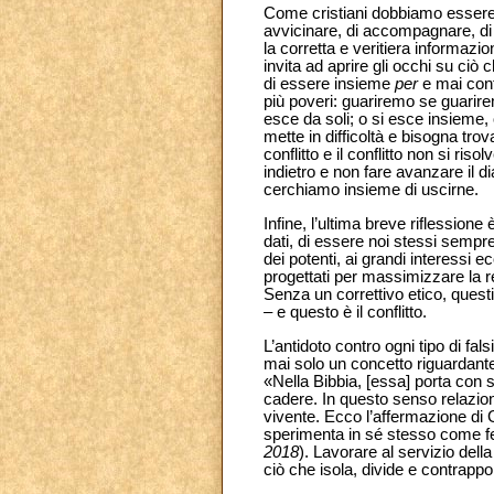
Come cristiani dobbiamo essere i
avvicinare, di accompagnare, di
la corretta e veritiera informaz
invita ad aprire gli occhi su ci
di essere insieme
per
e mai con
più poveri: guariremo se guarire
esce da soli; o si esce insieme,
mette in difficoltà e bisogna tro
conflitto e il conflitto non si ri
indietro e non fare avanzare il dia
cerchiamo insieme di uscirne.
Infine, l’ultima breve riflessione
dati, di essere noi stessi sempre
dei potenti, ai grandi interessi
progettati per massimizzare la r
Senza un correttivo etico, quest
– e questo è il conflitto.
L’antidoto contro ogni tipo di falsi
mai solo un concetto riguardante i
«Nella Bibbia, [essa] porta con sé 
cadere. In questo senso relaziona
vivente. Ecco l’affermazione di 
sperimenta in sé stesso come fede
2018
). Lavorare al servizio dell
ciò che isola, divide e contrappon