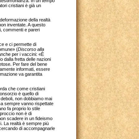
 testimonianza. In un tempo
ori cristiani è già un
 deformazione della realtà
non inventate. A questo
ni, commenti e pareri
ce e ci permette di
comune» (
Discorso alla
anche per i vaccini: «È
 dalla fretta delle nazioni
ietose. Per fare del bene
tamente informati, essere
ormazione va garantita
orda che come cristiani
nsorzio è quello di
ù deboli, non dobbiamo mai
a sempre vanno rispettate
o fa proprio lo stile
pproccio non è di
 non scadere in un fideismo
i. La realtà è sempre più
, cercando di accompagnarle