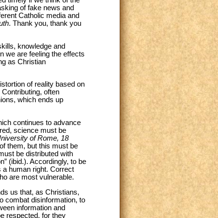
timely if we think of the
asking of fake news and
ferent Catholic media and
ruth
. Thank you, thank you
 skills, knowledge and
en we are feeling the effects
ng as Christian
stortion of reality based on
 Contributing, often
inions, which ends up
which continues to advance
red, science must be
niversity of Rome, 18
 of them, but this must be
must be distributed with
” (ibid.). Accordingly, to be
s a human right. Correct
ho are most vulnerable.
inds us that, as Christians,
o combat disinformation, to
tween information and
e respected, for they