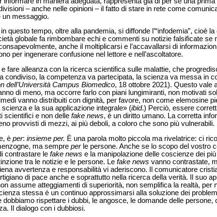
er informare in maniera adeguata, rappresenta già di per sé una prima
ivisioni – anche nelle opinioni – il fatto di stare in rete come comunicat
è un messaggio.
questo tempo, oltre alla pandemia, si diffonde l’“infodemia”, cioè la
cietà globale fa rimbombare echi e commenti su notizie falsificate se 
consapevolmente, anche il moltiplicarsi e l’accavallarsi di informazio
scono per ingenerare confusione nel lettore e nell’ascoltatore.
 e fare alleanza con la ricerca scientifica sulle malattie, che progredis
va condiviso, la competenza va partecipata, la scienza va messa in 
on dell’Università Campus Biomedico
, 18 ottobre 2021). Questo vale 
nno di meno, ma occorre farlo con piani lungimiranti, non motivati solo
 rimedi vanno distribuiti con dignità, per favore, non come elemosine p
scienza e la sua applicazione integrale» (
ibid
.) Perciò, essere corret
i scientifici e non delle
fake news
, è un diritto umano. La corretta inf
o provvisti di mezzi, ai più deboli, a coloro che sono più vulnerabili.
e, è
per
:
insieme per.
È una parola molto piccola ma rivelatrice: ci ric
le menzogne, ma sempre
per
le persone. Anche se lo scopo del vostro co
i contrastare le
fake news
e la manipolazione delle coscienze dei pi
inzione tra le notizie e le persone. Le
fake news
vanno contrastate, m
na avvertenza e responsabilità vi aderiscono. Il comunicatore cristian
rtigiano di pace anche e soprattutto nella ricerca della verità. Il suo a
on assume atteggiamenti di superiorità, non semplifica la realtà, per
a scienza stessa è un continuo approssimarsi alla soluzione dei problem
 dobbiamo rispettare i dubbi, le angosce, le domande delle persone
a. Il dialogo con i dubbiosi.