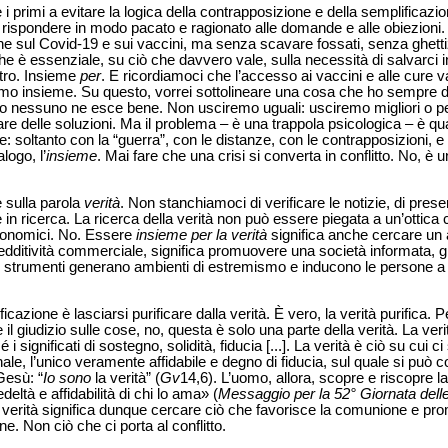
 primi a evitare la logica della contrapposizione e della semplificaz
 rispondere in modo pacato e ragionato alle domande e alle obiezioni
ione sul Covid-19 e sui vaccini, ma senza scavare fossati, senza ghet
ò che è essenziale, su ciò che davvero vale, sulla necessità di salvar
tro. Insieme
per
. E ricordiamoci che l’accesso ai vaccini e alle cure va
mo insieme. Su questo, vorrei sottolineare una cosa che ho sempre de
 o nessuno ne esce bene. Non usciremo uguali: usciremo migliori o peg
vare delle soluzioni. Ma il problema – è una trappola psicologica – è qua
solve: soltanto con la “guerra”, con le distanze, con le contrapposizioni
logo, l’
insieme
. Mai fare che una crisi si converta in conflitto. No, è u
 è sulla parola
verità
. Non stanchiamoci di verificare le notizie, di pre
 in ricerca. La ricerca della verità non può essere piegata a un’ottica
 economici. No. Essere
insieme per la verità
significa anche cercare un a
edditività commerciale, significa promuovere una società informata, gi
i strumenti generano ambienti di estremismo e inducono le persone a 
ficazione è lasciarsi purificare dalla verità. È vero, la verità purifica. Pe
l giudizio sulle cose, no, questa è solo una parte della verità. La verit
i significati di sostegno, solidità, fiducia [...]. La verità è ciò su cui 
le, l’unico veramente affidabile e degno di fiducia, sul quale si può co
Gesù: “
Io sono
la verità” (
Gv
14,6). L’uomo, allora, scopre e riscopre l
ltà e affidabilità di chi lo ama» (
Messaggio per la 52° Giornata dell
a verità significa dunque cercare ciò che favorisce la comunione e prom
e. Non ciò che ci porta al conflitto.