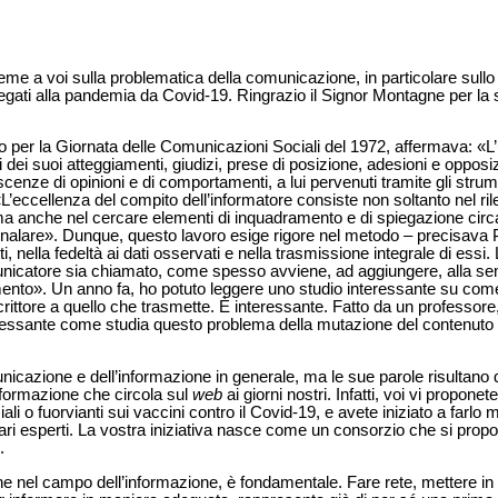
sieme a voi sulla problematica della comunicazione, in particolare sullo
i legati alla pandemia da Covid-19. Ringrazio il Signor Montagne per la 
o per la Giornata delle Comunicazioni Sociali del 1972, affermava: 
dei suoi atteggiamenti, giudizi, prese di posizione, adesioni e opposiz
enze di opinioni e di comportamenti, a lui pervenuti tramite gli stru
’eccellenza del compito dell’informatore consiste non soltanto nel ril
a anche nel cercare elementi di inquadramento e di spiegazione circa
segnalare». Dunque, questo lavoro esige rigore nel metodo – precisava P
ti, nella fedeltà ai dati osservati e nella trasmissione integrale di essi.
unicatore sia chiamato, come spesso avviene, ad aggiungere, alla semp
amento». Un anno fa, ho potuto leggere uno studio interessante su com
scrittore a quello che trasmette. È interessante. Fatto da un professor
teressante come studia questo problema della mutazione del contenuto 
icazione e dell’informazione in generale, ma le sue parole risultano 
nformazione che circola sul
web
ai giorni nostri. Infatti, voi vi proponet
ali o fuorvianti sui vaccini contro il Covid-19, e avete iniziato a farlo 
ari esperti. La vostra iniziativa nasce come un consorzio che si prop
.
e nel campo dell’informazione, è fondamentale. Fare rete, mettere i