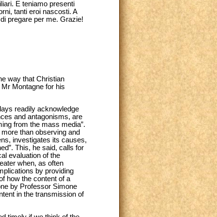
liari. E teniamo presenti
ni, tanti eroi nascosti. A
i di pregare per me. Grazie!
he way that Christian
k Mr Montagne for his
days readily acknowledge
iances and antagonisms, are
oming from the mass media”.
h more than observing and
ens, investigates its causes,
”. This, he said, calls for
l evaluation of the
greater when, as often
implications by providing
of how the content of a
 done by Professor Simone
ntent in the transmission of