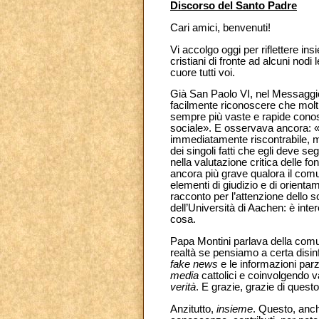
Discorso del Santo Padre
Cari amici, benvenuti!
Vi accolgo oggi per riflettere in
cristiani di fronte ad alcuni nod
cuore tutti voi.
Già San Paolo VI, nel Messaggi
facilmente riconoscere che molti 
sempre più vaste e rapide conosc
sociale». E osservava ancora: «L
immediatamente riscontrabile, m
dei singoli fatti che egli deve 
nella valutazione critica delle fon
ancora più grave qualora il com
elementi di giudizio e di orient
racconto per l’attenzione dello 
dell’Università di Aachen: è in
cosa.
Papa Montini parlava della comun
realtà se pensiamo a certa disi
fake news
e le informazioni parzi
media
cattolici e coinvolgendo v
verità
. E grazie, grazie di questo
Anzitutto,
insieme
. Questo, anch