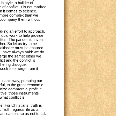
n style, a builder of
of conflict, it is not marked
hen it comes to science.
ys more complex than we
 accompany them without
making an effort to approach,
ould work to help provide
ettos. The pandemic invites
er. So let us try to be
ealthcare must be ensured
ng I have always said: we do
erge the same: either we
ct and the conflict is
hering dialogue,
us seek to emerge from it
suitable way, pursuing our
rful, to the great economic
ize commercial profit; it
tive, those instruments
hat conflict is.
es. For Christians, truth is
 Truth regards life as a
an lean on, so as not to fall.