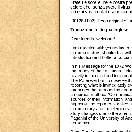
Fratelli e sorelle, nelle nostre 
coloro che, senza avere il virus, 
voi e ai vostri collaboratori aug
[00128-IT.02] [Testo originale: Ita
Traduzione in lingua inglese
Dear friends, welcome!
I am meeting with you today to r
communicators should deal with 
introduction and I offer a cordial 
In his Message for the 1972 Wo
that many of their attitudes, ju
heavily influenced and to a gre
The Pope went on to observe th
reporting what is immediately evi
examines the surrounding circum
a rigorous method: “Communicato
sources of their information, and 
happens, the reporter is called u
commentary and the elements nee
story changes due to the attenti
Paganini of the University of Aa
something.