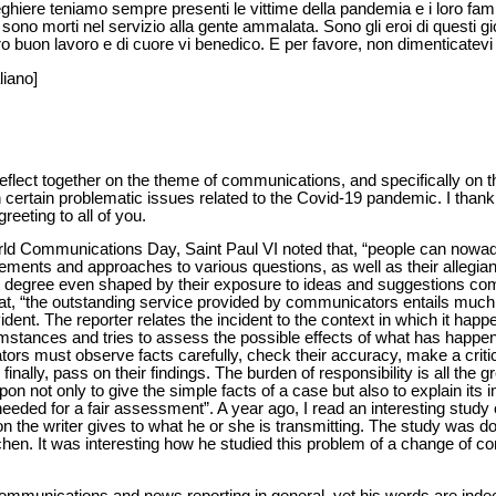
preghiere teniamo sempre presenti le vittime della pandemia e i loro fami
sono morti nel servizio alla gente ammalata. Sono gli eroi di questi gior
uro buon lavoro e di cuore vi benedico. E per favore, non dimenticatev
liano]
eflect together on the theme of communications, and specifically on t
certain problematic issues related to the Covid-19 pandemic. I than
greeting to all of you.
rld Communications Day, Saint Paul VI noted that, “people can nowa
dgements and approaches to various questions, as well as their alleg
at degree even shaped by their exposure to ideas and suggestions c
at, “the outstanding service provided by communicators entails muc
dent. The reporter relates the incident to the context in which it happ
stances and tries to assess the possible effects of what has happened
rs must observe facts carefully, check their accuracy, make a critica
finally, pass on their findings. The burden of responsibility is all the 
pon not only to give the simple facts of a case but also to explain its 
ded for a fair assessment”. A year ago, I read an interesting study 
on the writer gives to what he or she is transmitting. The study was
chen. It was interesting how he studied this problem of a change of co