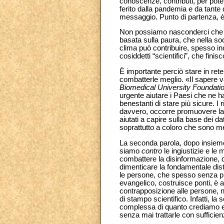
conoscenze, contributi, per pot
ferito dalla pandemia e da tante d
messaggio. Punto di partenza, 
Non possiamo nasconderci che in 
basata sulla paura, che nella so
clima può contribuire, spesso in
cosiddetti “scientifici”, che fini
È importante perciò stare in rete
combatterle meglio. «Il sapere 
Biomedical University Foundati
urgente aiutare i Paesi che ne ha
benestanti di stare più sicure. I
davvero, occorre promuovere la 
aiutati a capire sulla base dei dat
soprattutto a coloro che sono men
La seconda parola, dopo insiem
siamo
contro
le ingiustizie e 
combattere la disinformazione, d
dimenticare la fondamentale dist
le persone, che spesso senza pie
evangelico, costruisce ponti, è a
contrapposizione alle persone, n
di stampo scientifico. Infatti, l
complessa di quanto crediamo e
senza mai trattarle con sufficienz