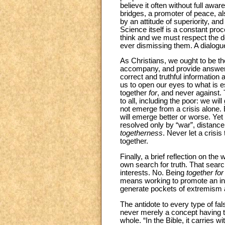
believe it often without full awa
bridges, a promoter of peace, als
by an attitude of superiority, and
Science itself is a constant pr
think and we must respect the d
ever dismissing them. A dialogu
As Christians, we ought to be the
accompany, and provide answers
correct and truthful information
us to open our eyes to what is es
together
for
, and never against.
to all, including the poor: we wil
not emerge from a crisis alone.
will emerge better or worse. Yet
resolved only by “war”, distance
togetherness
. Never let a crisis
together.
Finally, a brief reflection on the 
own search for truth. That searc
interests. No. Being
together for 
means working to promote an inf
generate pockets of extremism an
The antidote to every type of falsi
never merely a concept having to 
whole. “In the Bible, it carries w