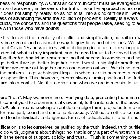
reness or responsibility. A Christian communicator must be evangelical i
o and above all, in the search for truth. His or her approach is not one 
 it does not simplify reality, so as not to fall into a kind of “fideism” w
ocess of advancing towards the solution of problems. Reality is alwa
oubts, the concerns and the questions that people raise, seeking to
e with those who have doubts.
 first to avoid the mentality of conflict and simplification, but rather 
 in a serene and reasonable way to questions and objections. We sh
 about Covid-19 and vaccines, without digging trenches or creating gh
sential, what is truly important, and the need for us to be saved togeth
 Together
for
. And let us remember too that access to vaccines and h
l get better if we get better together. Here, I want to highlight somethi
 Either we come out together or no one comes out well. We do not em
 the problem – a psychological trap – is when a crisis becomes a confli
 or opposition. This, however, means always turning back and not furt
 turn into a conflict. No, it is a crisis and when we are in a crisis, let 
word “truth
”
. May we never tire of verifying data, presenting them in a 
h cannot yield to a commercial viewpoint, to the interests of the powe
truth
also means seeking an antidote to algorithms projected to maxim
ormed, just, sound and sustainable society. Without an ethical correc
d lead individuals to dangerous forms of radicalization – and this is w
fication is to let ourselves be purified by the truth. Indeed, truth purifi
do with judgment about things; no, that is only a part of what truth is.
ith it the sense of support, solidity and trust… Truth is something one c