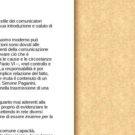
 stile dei comunicatori
sua introduzione e saluto di
«L’uomo moderno può
ioni sono dovuti alle
menti della comunicazione
evare ciò che è
 le cause e le circostanze
aolo VI –, «nel controllo e
 La responsabilità è poi
lice relazione del fatto,
e muta il contenuto di un
e, Simone Paganini,
nella trasmissione di una
quanto mai aderenti alla
e proprio di evidenziare le
mettendo in rete diversi
one di essere
insieme per la
n comune capacità,