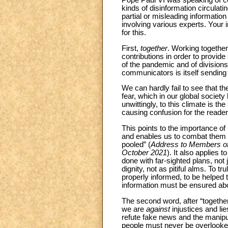
Pope Paul VI was speaking of co
kinds of disinformation circula
partial or misleading informati
involving various experts. Your 
for this.
First,
together
. Working together 
contributions in order to provide
of the pandemic and of divisions 
communicators is itself sending 
We can hardly fail to see that th
fear, which in our global society
unwittingly, to this climate is 
causing confusion for the reader 
This points to the importance of
and enables us to combat them 
pooled” (
Address to Members of 
October 2021
). It also applies 
done with far-sighted plans, not
dignity, not as pitiful alms. To 
properly informed, to be helped 
information must be ensured abo
The second word, after “together”
we are
against
injustices and li
refute fake news and the manipu
people must never be overlooked