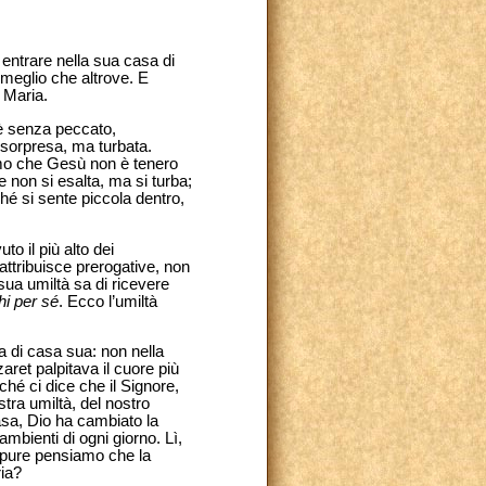
 entrare nella sua casa di
 meglio che altrove. E
i Maria.
 è senza peccato,
 sorpresa, ma turbata.
iamo che Gesù non è tenero
 non si esalta, ma si turba;
hé si sente piccola dentro,
o il più alto dei
 attribuisce prerogative, non
sua umiltà sa di ricevere
hi per sé
. Ecco l’umiltà
a di casa sua: non nella
aret palpitava il cuore più
ché ci dice che il Signore,
tra umiltà, del nostro
asa, Dio ha cambiato la
ambienti di ogni giorno. Lì,
Oppure pensiamo che la
ria?