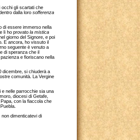
occhi gli scartati che
dentro dalla loro
sofferenza
to di essere immerso nella
 lì ho provato
la mistica
nel giorno del Signore, e poi
o. E ancora, ho vissuto il
orno seguente è venuto a
 e di speranza che il
 pazienza e fioriscano nella
 dicembre, si chiuderà a
 nostre comunità. La Vergine
si e nelle parrocchie sia una
emoro, diocesi di Getafe,
 Papa, con la fiaccola che
i Puebla.
, non dimenticatevi di