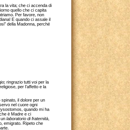
ra la vita; che ci accenda di
iorno quello che ci capita
ontriamo. Per favore, non
idiana! E quando ci assale il
iosi” della Madonna, perché
; ringrazio tutti voi per la
ligiose, per l’affetto e la
 spinato, il dolore per un
onservo nel cuore ogni
Chrysostomos, quando mi ha
 che è Madre e ci
e un
laboratorio di fraternità
,
to, emigrato. Ripeto che
arte.