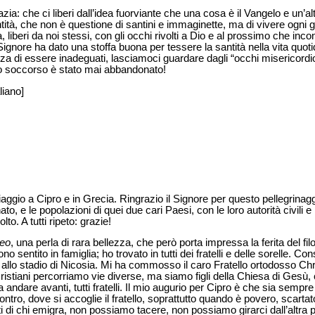
: che ci liberi dall’idea fuorviante che una cosa è il Vangelo e un’alt
tità, che non è questione di santini e immaginette, ma di vivere ogni g
liberi da noi stessi, con gli occhi rivolti a Dio e al prossimo che inc
l Signore ha dato una stoffa buona per tessere la santità nella vita quot
tezza di essere inadeguati, lasciamoci guardare dagli “occhi misericord
uo soccorso è stato mai abbandonato!
liano]
iaggio a Cipro e in Grecia. Ringrazio il Signore per questo pellegrinaggio
e le popolazioni di quei due cari Paesi, con le loro autorità civili e re
o. A tutti ripeto: grazie!
neo
, una perla di rara bellezza, che però porta impressa la ferita del filo
o sentito in famiglia; ho trovato in tutti dei fratelli e delle sorelle. C
sa allo stadio di Nicosia. Mi ha commosso il caro Fratello ortodosso 
cristiani percorriamo vie diverse, ma siamo figli della Chiesa di Gesù,
andare avanti, tutti fratelli. Il mio augurio per Cipro è che sia sempr
ontro, dove si accoglie il fratello, soprattutto quando è povero, scarta
lti di chi emigra, non possiamo tacere, non possiamo girarci dall’altra p