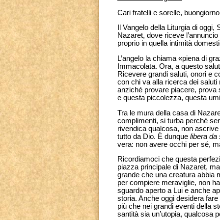
Cari fratelli e sorelle, buongiorno
Il Vangelo della Liturgia di oggi
Nazaret, dove riceve l’annuncio 
proprio in quella intimità domest
L’angelo la chiama «piena di gra
Immacolata. Ora, a questo saluto
Ricevere grandi saluti, onori e 
con chi va alla ricerca dei saluti 
anziché provare piacere, prova s
e questa piccolezza, questa umilt
Tra le mura della casa di Nazare
complimenti, si turba perché sent
rivendica qualcosa, non ascrive 
tutto da Dio. È dunque
libera da
vera: non avere occhi per sé, ma 
Ricordiamoci che questa perfezion
piazza principale di Nazaret, ma 
grande che una creatura abbia mai
per compiere meraviglie, non ha 
sguardo aperto a Lui e anche ape
storia. Anche oggi desidera fare g
più che nei grandi eventi della
santità sia un’utopia, qualcosa pe