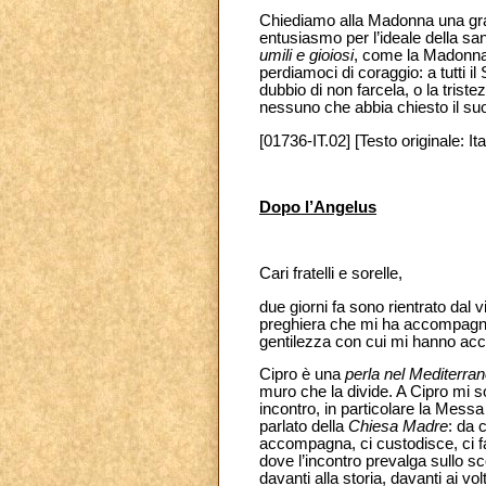
Chiediamo alla Madonna una grazia
entusiasmo per l’ideale della san
umili e gioiosi
, come la Madonna, 
perdiamoci di coraggio: a tutti i
dubbio di non farcela, o la tris
nessuno che abbia chiesto il s
[01736-IT.02] [Testo originale: Ita
Dopo l’Angelus
Cari fratelli e sorelle,
due giorni fa sono rientrato dal v
preghiera che mi ha accompagnato, 
gentilezza con cui mi hanno accolt
Cipro è una
perla nel Mediterra
muro che la divide. A Cipro mi son
incontro, in particolare la Mes
parlato della
Chiesa Madre
: da 
accompagna, ci custodisce, ci fa 
dove l’incontro prevalga sullo sc
davanti alla storia, davanti ai vo