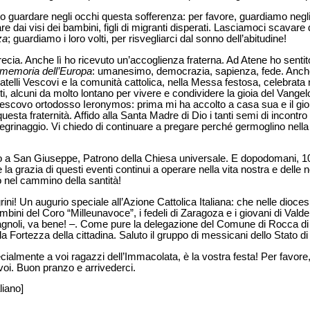
 guardare negli occhi questa sofferenza: per favore, guardiamo negli 
 dai visi dei bambini, figli di migranti disperati. Lasciamoci scavare 
za
; guardiamo i loro volti, per risvegliarci dal sonno dell’abitudine!
recia. Anche lì ho ricevuto un’accoglienza fraterna. Ad Atene ho senti
memoria dell’Europa
: umanesimo, democrazia, sapienza, fede. Anche
 fratelli Vescovi e la comunità cattolica, nella Messa festosa, celebrata 
rti, alcuni da molto lontano per vivere e condividere la gioia del Vangel
ivescovo ortodosso Ieronymos: prima mi ha accolto a casa sua e il gi
esta fraternità. Affido alla Santa Madre di Dio i tanti semi di incontro
egrinaggio. Vi chiedo di continuare a pregare perché germoglino nella
o a San Giuseppe, Patrono della Chiesa universale. E dopodomani, 10
 la grazia di questi eventi continui a operare nella vita nostra e delle
 nel cammino della santità!
grini! Un augurio speciale all’Azione Cattolica Italiana: che nelle dioce
bambini del Coro “Milleunavoce”, i fedeli di Zaragoza e i giovani di Vald
pagnoli, va bene! –. Come pure la delegazione del Comune di Rocca di
la Fortezza della cittadina. Saluto il gruppo di messicani dello Stato d
cialmente a voi ragazzi dell’Immacolata, è la vostra festa! Per favore
voi. Buon pranzo e arrivederci.
liano]