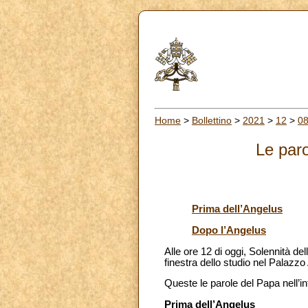
Home
>
Bollettino
>
2021
>
12
>
0
Le paro
Prima dell’Angelus
Dopo l’Angelus
Alle ore 12 di oggi, Solennità d
finestra dello studio nel Palazzo 
Queste le parole del Papa nell’i
Prima dell’Angelus