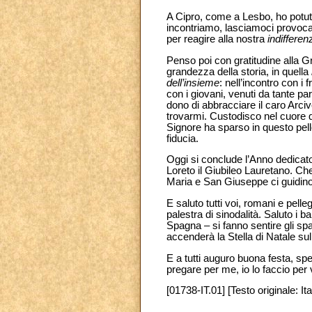
A Cipro, come a Lesbo, ho potuto
incontriamo, lasciamoci provocare
per reagire alla nostra
indifferen
Penso poi con gratitudine alla G
grandezza della storia, in quella
dell’insieme
: nell’incontro con i
con i giovani, venuti da tante pa
dono di abbracciare il caro Arc
trovarmi. Custodisco nel cuore qu
Signore ha sparso in questo pell
fiducia.
Oggi si conclude l’Anno dedicat
Loreto il Giubileo Lauretano. Che
Maria e San Giuseppe ci guidino
E saluto tutti voi, romani e pelle
palestra di sinodalità. Saluto i 
Spagna – si fanno sentire gli s
accenderà la Stella di Natale sul
E a tutti auguro buona festa, spe
pregare per me, io lo faccio per 
[01738-IT.01] [Testo originale: Ita