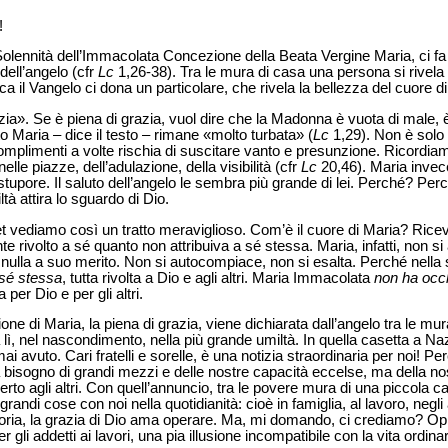
!
, Solennità dell’Immacolata Concezione della Beata Vergine Maria, ci fa
dell’angelo (cfr
Lc
1,26-38). Tra le mura di casa una persona si rivela
ica il Vangelo ci dona un particolare, che rivela la bellezza del cuore d
zia». Se è piena di grazia, vuol dire che la Madonna è vuota di male,
 Maria – dice il testo – rimane «molto turbata» (
Lc
1,29). Non è solo
complimenti a volte rischia di suscitare vanto e presunzione. Ricord
nelle piazze, dell’adulazione, della visibilità (cfr
Lc
20,46). Maria invece
tupore. Il saluto dell’angelo le sembra più grande di lei. Perché? Perc
à attira lo sguardo di Dio.
t vediamo così un tratto meraviglioso. Com’è il cuore di Maria? Ricevut
e rivolto a sé quanto non attribuiva a sé stessa. Maria, infatti, non si
nulla a suo merito. Non si autocompiace, non si esalta. Perché nella 
 sé stessa
, tutta rivolta a Dio e agli altri. Maria Immacolata
non ha occ
per Dio e per gli altri.
e di Maria, la piena di grazia, viene dichiarata dall’angelo tra le mur
lì, nel nascondimento, nella più grande umiltà. In quella casetta a Naz
 avuto. Cari fratelli e sorelle, è una notizia straordinaria per noi! Per
bisogno di grandi mezzi e delle nostre capacità eccelse, ma della nos
rto agli altri. Con quell’annuncio, tra le povere mura di una piccola c
randi cose con noi nella quotidianità: cioè in famiglia, al lavoro, negli 
 storia, la grazia di Dio ama operare. Ma, mi domando, ci crediamo? 
r gli addetti ai lavori, una pia illusione incompatibile con la vita ordina