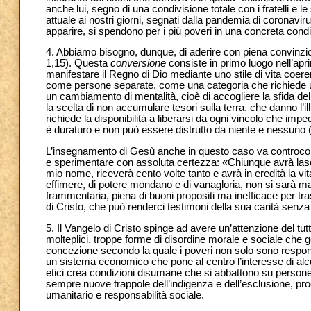
anche lui, segno di una condivisione totale con i fratelli e l
attuale ai nostri giorni, segnati dalla pandemia di coronaviru
apparire, si spendono per i più poveri in una concreta condi
4. Abbiamo bisogno, dunque, di aderire con piena convinzion
1,15). Questa
conversione
consiste in primo luogo nell’apri
manifestare il Regno di Dio mediante uno stile di vita coer
come persone separate, come una categoria che richiede un 
un cambiamento di mentalità, cioè di accogliere la sfida del
la scelta di non accumulare tesori sulla terra, che danno l’il
richiede la disponibilità a liberarsi da ogni vincolo che impe
è duraturo e non può essere distrutto da niente e nessuno 
L’insegnamento di Gesù anche in questo caso va controcorr
e sperimentare con assoluta certezza: «Chiunque avrà lasciato
mio nome, riceverà cento volte tanto e avrà in eredità la vit
effimere, di potere mondano e di vanagloria, non si sarà mai
frammentaria, piena di buoni propositi ma inefficace per tras
di Cristo, che può renderci testimoni della sua carità senza l
5. Il Vangelo di Cristo spinge ad avere un’attenzione del tutt
molteplici, troppe forme di disordine morale e sociale ch
concezione secondo la quale i poveri non solo sono responsa
un sistema economico che pone al centro l’interesse di alcu
etici crea condizioni disumane che si abbattono su persone 
sempre nuove trappole dell’indigenza e dell’esclusione, prod
umanitario e responsabilità sociale.