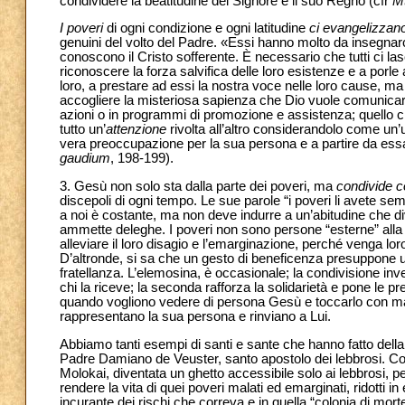
condividere la beatitudine del Signore e il suo Regno (cfr
M
I poveri
di ogni condizione e ogni latitudine
ci evangelizzan
genuini del volto del Padre. «Essi hanno molto da insegnarc
conoscono il Cristo sofferente. È necessario che tutti ci l
riconoscere la forza salvifica delle loro esistenze e a porl
loro, a prestare ad essi la nostra voce nelle loro cause, ma
accogliere la misteriosa sapienza che Dio vuole comunicarc
azioni o in programmi di promozione e assistenza; quello c
tutto un’
attenzione
rivolta all’altro considerandolo come un’
vera preoccupazione per la sua persona e a partire da essa
gaudium
, 198-199).
3. Gesù non solo sta dalla parte dei poveri, ma
condivide c
discepoli di ogni tempo. Le sue parole “i poveri li avete s
a noi è costante, ma non deve indurre a un’abitudine che di
ammette deleghe. I poveri non sono persone “esterne” alla c
alleviare il loro disagio e l’emarginazione, perché venga loro
D’altronde, si sa che un gesto di beneficenza presuppone u
fratellanza. L’elemosina, è occasionale; la condivisione inve
chi la riceve; la seconda rafforza la solidarietà e pone le 
quando vogliono vedere di persona Gesù e toccarlo con man
rappresentano la sua persona e rinviano a Lui.
Abbiamo tanti esempi di santi e sante che hanno fatto della con
Padre Damiano de Veuster, santo apostolo dei lebbrosi. Con 
Molokai, diventata un ghetto accessibile solo ai lebbrosi, p
rendere la vita di quei poveri malati ed emarginati, ridotti
incurante dei rischi che correva e in quella “colonia di mort