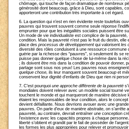
chômage, qui touche de façon dramatique de nombreux pères
générosité dont beaucoup, grâce à Dieu, sont capables, co
apporteront une contribution très importante à cet égard.
6. La question qui n’est en rien évidente reste toutefois o
pauvres qui trouvent souvent comme seule réponse l’indiffé
emprunter pour que les inégalités sociales puissent être su
Un mode de vie individualiste est complice de la pauvreté, 
condition. Mais la pauvreté n’est pas le fruit du destin, el
place des
processus de développement
qui valorisent
les 
diversité des rôles conduisent à une ressource commune de
guérie par la richesse des “pauvres”, si seulement ils se re
puisse pas donner quelque chose de lui-même dans la réci
; ils doivent être mis dans la condition de pouvoir donner
partage sont sous nos yeux! Les pauvres nous enseignent s
quelque chose,
ils leur manquent souvent
beaucoup
et mê
conservent leur dignité d’enfants de Dieu que rien ni perso
7. C’est pourquoi
une approche différente de la pauvreté
s’
mondiales doivent relever avec un modèle social tourné ver
touchent le monde et qui marqueront de manière décisive l
étaient les responsables de leur condition, alors le concep
devient défaillante. Nous devrions avouer avec une gran
pauvres. On parle d’eux de manière abstraite, on s’arrête 
pauvreté, au contraire, devrait entraîner une conception créa
l’existence avec les capacités propres à chaque personne. C’
liberté s’obtient et grandit par le fait de posséder de l’arg
les formes les plus appropriées pour relever et promouvoir