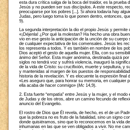
esta dura crítica salga de la boca del traidor, es la prueb
Jesús y no pueden ser sus discípulos. A este respecto, 
preocuparse por los pobres [...]. Si ahora todavía hay algui
Judas, pero luego toma lo que ponen dentro, entonces, que
9).
La segunda interpretación la dio el propio Jesús y permite c
«¡Déjenla! ¿Por qué la molestan? Ha hecho una obra bue
vio en ese gesto la anticipación de la unción de su cuerpo 
de cualquier expectativa de los comensales. Jesús les rec
los representa a todos. Y es también en nombre de los pob
Dios aceptó el gesto de aquella mujer. Ella, con su sensib
ánimo del Señor. Esta mujer anónima, destinada quizá por e
siglos no tendrá voz y sufrirá violencia, inauguró la signi
de la vida de Cristo: su crucifixión, muerte y sepultura, 
y mantenidas al margen de los puestos de responsabilidad,
historia de la revelación. Y es elocuente la expresión fina
«Les aseguro que, para honrar su memoria, en cualquier p
ella acaba de hacer conmigo» (
Mc
14,9).
2. Esta fuerte “empatía” entre Jesús y la mujer, y el modo 
de Judas y de los otros, abre un camino fecundo de reflexi
anuncio del Evangelio.
El rostro de Dios que Él revela, de hecho, es el de un Pad
que la pobreza no es fruto de la fatalidad, sino un signo 
donde quisiéramos, sino que lo reconocemos en la vida de 
inhumanas en las que se ven obligados a vivir. No me can