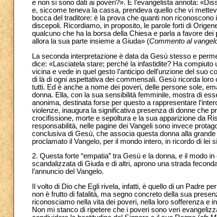
e non si sono dati ai poveri?». E l’evangelista annota: «Di
e, siccome teneva la cassa, prendeva quello che vi mettev
bocca del traditore: è la prova che quanti non riconoscono
discepoli. Ricordiamo, in proposito, le parole forti di Or
qualcuno che ha la borsa della Chiesa e parla a favore dei
allora la sua parte insieme a Giuda» (
Commento al vangelo
La seconda interpretazione è data da Gesù stesso e permett
dice: «Lasciatela stare; perché la infastidite? Ha compiuto
vicina e vede in quel gesto l’anticipo dell’unzione del suo 
di là di ogni aspettativa dei commensali. Gesù ricorda loro c
tutti. Ed è anche a nome dei poveri, delle persone sole, emar
donna. Ella, con la sua sensibilità femminile, mostra di e
anonima, destinata forse per questo a rappresentare l’inte
violenze, inaugura la significativa presenza di donne che p
crocifissione, morte e sepoltura e la sua apparizione da Ri
responsabilità, nelle pagine dei Vangeli sono invece protago
conclusiva di Gesù, che associa questa donna alla grande m
proclamato il Vangelo, per il mondo intero, in ricordo di lei s
2. Questa forte “empatia” tra Gesù e la donna, e il modo in c
scandalizzata di Giuda e di altri, aprono una strada feconda 
l’annuncio del Vangelo.
Il volto di Dio che Egli rivela, infatti, è quello di un Padre 
non è frutto di fatalità, ma segno concreto della sua pres
riconosciamo nella vita dei poveri, nella loro sofferenza e i
Non mi stanco di ripetere che i poveri sono veri evangelizza