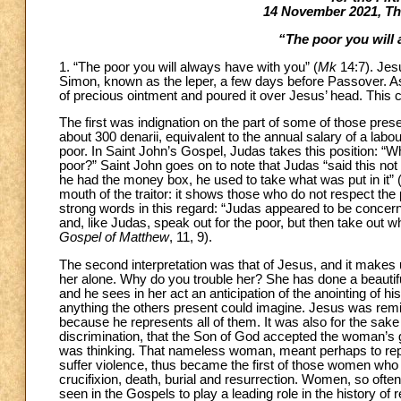
14 November 2021, Thi
“The poor you will
1. “The poor you will always have with you” (
Mk
14:7). Jes
Simon, known as the leper, a few days before Passover. As
of precious ointment and poured it over Jesus’ head. This 
The first was indignation on the part of some of those prese
about 300 denarii, equivalent to the annual salary of a lab
poor. In Saint John’s Gospel, Judas takes this position: “W
poor?” Saint John goes on to note that Judas “said this no
he had the money box, he used to take what was put in it” (
mouth of the traitor: it shows those who do not respect the
strong words in this regard: “Judas appeared to be concern
and, like Judas, speak out for the poor, but then take out wha
Gospel of Matthew
, 11, 9).
The second interpretation was that of Jesus, and it makes
her alone. Why do you trouble her? She has done a beautifu
and he sees in her act an anticipation of the anointing of h
anything the others present could imagine. Jesus was remindi
because he represents all of them. It was also for the sake 
discrimination, that the Son of God accepted the woman’s 
was thinking. That nameless woman, meant perhaps to rep
suffer violence, thus became the first of those women who w
crucifixion, death, burial and resurrection. Women, so often
seen in the Gospels to play a leading role in the history of