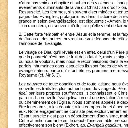
n’aura pas voix au chapitre et subira des violences - inaug
événements culminants de la vie du Christ : sa crucifixio
Ressuscité. Les femmes, si souvent discriminées et tenues 
pages des Évangiles, protagonistes dans l’histoire de la ré
grande mission évangélisatrice, est éloquente : «Amen, je 
– on racontera, en souvenir d’elle, ce qu’elle vient de faire» 
2. Cette forte “empathie” entre Jésus et la femme, et la faç
de Judas et des autres, ouvrent une voie féconde de réflexio
l’annonce de l’Évangile.
Le visage de Dieu qu’il révèle est en effet, celui d’un Pèr
que la pauvreté n’est pas le fruit de la fatalité, mais le 
où nous le voulons, mais nous le reconnaissons dans la vie
parfois inhumaines dans lesquelles ils sont forcés de vivr
évangélisateurs parce qu’ils ont été les premiers à être év
Royaume (cf.
Mt
5, 3).
Les pauvres
de toute condition et de toute latitude nous
éva
nouvelle les traits les plus authentiques du visage du Père
fidei
, par leurs propres souffrances ils connaissent le Chris
par eux. La nouvelle évangélisation est une invitation à reco
du cheminement de l’Église. Nous sommes appelés à découvr
être leurs amis, à les écouter, à les comprendre et à acc
eux. Notre engagement ne consiste pas exclusivement en 
l’Esprit suscite n’est pas un débordement d’activisme, mai
Cette attention aimante est le début d’une véritable préoccu
effectivement son bien» (Exhort. ap.
Evangelii gaudium
, n