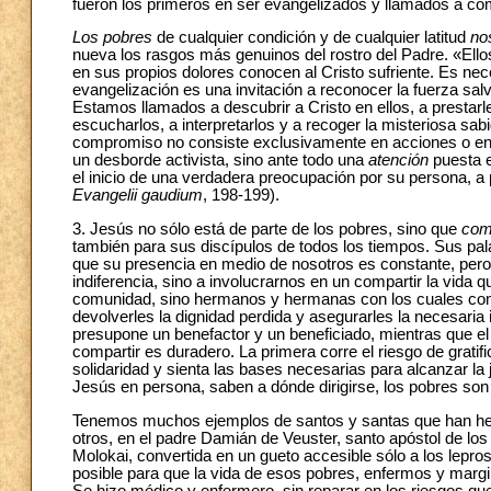
fueron los primeros en ser evangelizados y llamados a com
Los pobres
de cualquier condición y de cualquier latitud
no
nueva los rasgos más genuinos del rostro del Padre. «Ell
en sus propios dolores conocen al Cristo sufriente. Es ne
evangelización es una invitación a reconocer la fuerza salví
Estamos llamados a descubrir a Cristo en ellos, a prestar
escucharlos, a interpretarlos y a recoger la misteriosa sa
compromiso no consiste exclusivamente en acciones o en p
un desborde activista, sino ante todo una
atención
puesta e
el inicio de una verdadera preocupación por su persona, a 
Evangelii gaudium
, 198-199).
3. Jesús no sólo está de parte de los pobres, sino que
com
también para sus discípulos de todos los tiempos. Sus pal
que su presencia en medio de nosotros es constante, per
indiferencia, sino a involucrarnos en un compartir la vida
comunidad, sino hermanos y hermanas con los cuales compar
devolverles la dignidad perdida y asegurarles la necesaria 
presupone un benefactor y un beneficiado, mientras que el 
compartir es duradero. La primera corre el riesgo de gratific
solidaridad y sienta las bases necesarias para alcanzar la j
Jesús en persona, saben a dónde dirigirse, los pobres son
Tenemos muchos ejemplos de santos y santas que han hech
otros, en el padre Damián de Veuster, santo apóstol de los 
Molokai, convertida en un gueto accesible sólo a los lepros
posible para que la vida de esos pobres, enfermos y margi
Se hizo médico y enfermero, sin reparar en los riesgos que