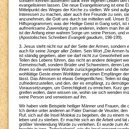
sondern kennen außerdem dank ihrer eigenen Leiden den lei
evangelisieren lassen. Die neue Evangelisierung ist eine Ei
Mittelpunkt des Weges der Kirche zu stellen. Wir sind aufg
Interessen zu machen, aber auch ihre Freunde zu sein, sie
anzunehmen, die Gott uns durch sie mitteilen will. Unser E
Hilfsprogrammen; was der Heilige Geist in Gang setzt, ist 
aufmerksame Zuwendung
zum anderen, indem man ihn als
ist der Anfang einer wahren Sorge um seine Person, und 
(Apostolisches Schreiben
Evangelii gaudium
, 198-199).
3. Jesus steht nicht nur auf der Seite der Armen, sondern
e
auch für seine Jünger aller Zeiten. Sein Wort „Die Armen h
ist ständig gegeben, aber sie darf nicht zur Gewohnheit we
Teilen des Lebens führen, das nicht an andere delegiert 
Gemeinschaft, sondern Brüder und Schwestern, deren Leid
ihnen so die verlorene Würde zurückgegeben und die notwen
wohltätige Geste einen Wohltäter und einen Empfänger der
lässt. Das Almosen ist etwas Gelegentliches; Teilen ist dag
zufriedenzustellen, und den, der es empfängt, zu demütigen
Voraussetzungen, um Gerechtigkeit zu erreichen. Kurz ge
greifen wollen, dann wissen sie, wohin sie sich wenden mü
seine Person und verweisen auf ihn.
Wir haben viele Beispiele heiliger Männer und Frauen, d
Ich denke unter anderen an Pater Damian de Veuster, den h
Ruf, sich auf die Insel Molokai zu begeben, die zu einem 
leben und zu sterben. Er machte sich an die Arbeit und t
größter Verelendung Würde zu verleihen. Er wurde zum Arz
brachte in jene „Todeskolonie“, wie die Insel genannt wurd