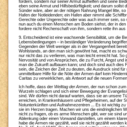
fordern, sondern nur seiner Armut aufhelfen und seine Bedü
eben seine Armut und Hilfsbedürftigkeit; und darum sollst
Sünder wäre, aber an der nötigen Nahrung Mangel litte, so 
Hafen der Notleidenden; ein Hafen aber nimmt alle Schiffb
Gerechte oder Ungerechte oder was auch immer sein, so sie
nun auch du einen Menschen am Boden siehst, der in den Sc
fordere nicht Rechenschaft von ihm, sondern rette ihn au
9. Entscheidend ist eine wachsende Sensibilität, um die B
Lebensbedingungen – in beständiger Veränderung begriffen 
Gegenden der Welt weniger als in der Vergangenheit bereit,
Wohlstands, an den man sich gewöhnt hat, macht es schwier
nur nicht das zu verlieren, was man leicht erreicht hat. 
Nervosität und von Ansprüchen, die zu Furcht, Angst und i
man die Zukunft aufbauen kann; und doch sind auch dies 
sein, die Zeichen der Zeit zu deuten, die Ausdruck sind fü
unmittelbare Hilfe für die Nöte der Armen darf kein Hindern
Caritas zu verwirklichen, als Antwort auf die neuen Formen
Ich hoffe, dass der
Welttag der Armen
, der nun schon zum
Wurzeln schlagen und sich einer Bewegung der Evangelisie
sind. Wir dürfen nicht darauf warten, dass sie an unsere Tü
erreichen, in Krankenhäusern und Pflegeheimen, auf der S
Notunterkünften und Aufnahmezentren ... Es ist wichtig z
sie im Herzen tragen. Machen wir uns die eindringlichen 
nicht zu fragen, ob es arme Menschen gibt, wer sie sind un
Ablenkung oder einen Vorwand darstellen, um einem klare
habe die Armen nie gezählt, weil sie nicht gezählt werde