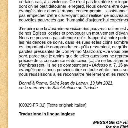
certains cas, à la violence. Ce n’est pas le critère sur lequ
dont on ne peut détourner le regard. Nous devons être ouve
évangélisateur dans le monde contemporain. L’assistance i
pas empêcher d’être clairvoyant pour réaliser de nouveaux
nouvelles pauvretés que l’humanité d’aujourd’hui expérime
J’espère que la
Journée mondiale des pauvres,
qui en est
de nos Églises locales et provoquer un mouvement d’évangél
Nous ne pouvons pas attendre qu’ils frappent à notre porte,
les résidences de soins, dans les rues et les coins sombres 
est important de comprendre ce qu’ils ressentent, ce qu’ils
paroles pressantes de Don Primo Mazzolari: «Je vous pr
sont,
parce que je crains que de telles questions ne représe
précise de la conscience et du cœur. [...] Je ne les ai jam
s’embrassent, ils ne se comptent pas» (
Adesso
n. 7, 15 a
évangélique si nous pouvions dire en toute vérité : nous 
nous réussissons à les reconnaître réellement et les rendre 
Donné à Rome, Saint Jean de Latran, 13 juin 2021,
en la mémoire de Saint Antoine de Padoue
[00829-FR.01] [Texte original: Italien]
Traduzione in lingua inglese
MESSAGE OF HI
for the Fif