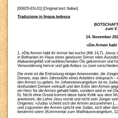
[00829-EN.01] [Original text: Italian]
Traduzione in lingua tedesca
BOTSCHAFT
zum V.
14. November 202
»Die Armen habt 
1. »Die Armen habt ihr immer bei euch« (
Mk
14,7). Jesus 
in Bethanien im Haus eines gewissen Simon »des Aussätzig
Alabastergefäß voll wohlriechenden Öls gekommen und hat
Verwunderung hervor und gab Anlass zu zwei verschiedene
Die erste ist die Entrüstung einiger Anwesender, die Jüng
Denare, was dem Jahreslohn eines Arbeiters entsprach –
den Armen zu geben. Im Johannesevangelium ist es Judas, d
dreihundert Denare verkauft und den Erlös den Armen gege
ein Herz für die Armen gehabt hätte, sondern weil er ein Di
6). Nicht ohne Grund kommt diese harte Kritik aus dem Mun
anerkennt, die Lehre Jesu verrät und nicht sein Jünger sei
Origenes: »Judas scheint sich der Armen anzunehmen […].
und zugunsten der Armen spricht wie Judas, sich aber da
bestimmt sein« (
Kommentar zum Matthäusevangelium
, 11