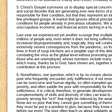
5. Christ’s Gospel summons us to display special concern 
and social disorder that are generating
ever new forms of p
responsible for their condition, but that they represent an 
few privileged groups. A market that ignores ethical prin
conditions for people already in precarious situations. We 
unscrupulous economic and financial actors lacking in a hum
Last year we experienced yet another scourge that multipli
millions of people and, even when it does not bring sufferi
increased disproportionately and, tragically, they will con
extremely severe consequences from the pandemic, so that 
lines in front of soup kitchens are a tangible sign of this de
combating the virus at the global level without promoting par
those who are unemployed, whose numbers include many fat
which many, thanks be to God, have shown are, together w
contribution at this juncture.
6. Nonetheless, one question, which is by no means obviou
poor who frequently encounter only indifference, if not rese
can be overcome and human dignity, so often trampled upon, 
poverty, and often saddle the poor with responsibility for their
selfishness. It is critical, therefore, to generate
developmen
complementarity of skills and diversity of roles can lead 
poverty among the “rich” that might be relieved by the wealt
None are so poor that they cannot give something of them
they must be put in a position to give, because they know
before our eyes! The poor often teach us about solidarity