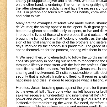
charity presuppose a giver and a receiver, whereas mutual 
on the other hand, is enduring. The former risks gratifying
the latter strengthens solidarity and lays the necessary fou
Jesus in person and touch him with their hands, know where
and point to him.
Many are the examples of saints who made mutual sharing wi
de Veuster, the saintly apostle to the lepers. With great ge
become a ghetto accessible only to lepers, to live and die 
improve the lives of those who were poor, ill and outcast.
brought the light of love to that “colony of death”, as the 
sign of his total sharing in the lot of the brothers and sist
days, marked by the coronavirus pandemic. The grace of God
spend themselves for the poorest, sharing with them in co
4. We need, then, wholeheartedly to follow the Lord's invitat
consists primarily in opening our hearts to recognizing th
through a lifestyle consistent with the faith we profess. Of
specific charitable services. Yet following Jesus entails c
sharing and involvement. Christian discipleship entails deci
security that is actually fragile and fleeting. It requires a w
happiness and bliss, in order to recognize what is lasting
Here too, Jesus’ teaching goes against the grain, for it p
by the eyes of faith. “Everyone who has left houses or brot
sake will receive a hundredfold, and inherit eternal life” (
Mt
power and vanity, we will never be able to give our lives in l
ineffective for transforming the world. We need, therefore,
witnesses of his boundless charity and restore credibility t