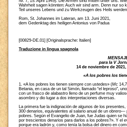
Nr. 7, 15. April 1949). Die Armen sind mitten unter uns. W
Wahrheit sagen könnten: Auch wir sind arm. Denn nur so k
Teil unseres Lebens und zu Werkzeugen des Heils werden
Rom, St. Johannes im Lateran, am 13. Juni 2021,
dem Gedenktag des heiligen Antonius von Padua
[00829-DE.01] [Originalsprache: Italien]
Traduzione in lingua spagnola
MENSAJE
para la V Jor
14 de noviembre de 2021,
«A los pobres los tie
1. «A los pobres los tienen siempre con ustedes» (
Mc
14,7
Betania, en casa de un tal Simón, llamado “el leproso”, un
con un frasco de alabastro lleno de un perfume muy valios
asombro y dio lugar a dos interpretaciones diversas.
La primera fue la indignación de algunos de los presentes,
300 denarios, equivalentes al salario anual de un obrero—
pobres. Según el Evangelio de Juan, fue Judas quien se hi
por trescientos denarios para darlos a los pobres?». Y el e
porque era ladrón y, como tenía la bolsa del dinero en co