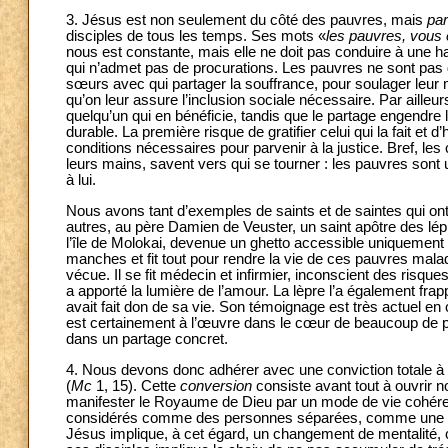
3. Jésus est non seulement du côté des pauvres, mais
pa
disciples de tous les temps. Ses mots «
les pauvres, vous 
nous est constante, mais elle ne doit pas conduire à une h
qui n’admet pas de procurations. Les pauvres ne sont pas
sœurs avec qui partager la souffrance, pour soulager leur ma
qu’on leur assure l’inclusion sociale nécessaire. Par ailleu
quelqu’un qui en bénéficie, tandis que le partage engendre l
durable. La première risque de gratifier celui qui la fait et d’
conditions nécessaires pour parvenir à la justice. Bref, les
leurs mains, savent vers qui se tourner : les pauvres sont
à lui.
Nous avons tant d’exemples de saints et de saintes qui ont 
autres, au père Damien de Veuster, un saint apôtre des lépr
l’île de Molokai, devenue un ghetto accessible uniquement a
manches et fit tout pour rendre la vie de ces pauvres mala
vécue. Il se fit médecin et infirmier, inconscient des risques 
a apporté la lumière de l’amour. La lèpre l’a également frap
avait fait don de sa vie. Son témoignage est très actuel e
est certainement à l’œuvre dans le cœur de beaucoup de pe
dans un partage concret.
4. Nous devons donc adhérer avec une conviction totale à l
(
Mc
1, 15). Cette
conversion
consiste avant tout à ouvrir n
manifester le Royaume de Dieu par un mode de vie cohéren
considérés comme des personnes séparées, comme une caté
Jésus implique, à cet égard, un changement de mentalité, c’e