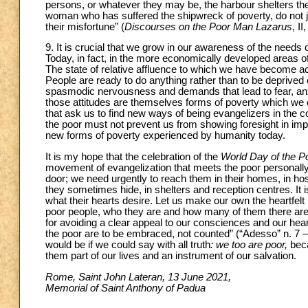
persons, or whatever they may be, the harbour shelters them
woman who has suffered the shipwreck of poverty, do not ju
their misfortune” (
Discourses on the Poor Man Lazarus
, II,
9. It is crucial that we grow in our awareness of the needs 
Today, in fact, in the more economically developed areas of 
The state of relative affluence to which we have become ac
People are ready to do anything rather than to be deprived of
spasmodic nervousness and demands that lead to fear, anxie
those attitudes are themselves forms of poverty which we 
that ask us to find new ways of being evangelizers in the 
the poor must not prevent us from showing foresight in imp
new forms of poverty experienced by humanity today.
It is my hope that the celebration of the
World Day of the P
movement of evangelization that meets the poor personall
door; we need urgently to reach them in their homes, in ho
they sometimes hide, in shelters and reception centres. It 
what their hearts desire. Let us make our own the heartfelt 
poor people, who they are and how many of them there are, 
for avoiding a clear appeal to our consciences and our hea
the poor are to be embraced, not counted” (“Adesso” n. 7 – 
would be if we could say with all truth
: we too are poor,
beca
them part of our lives and an instrument of our salvation.
Rome, Saint John Lateran, 13 June 2021,
Memorial of Saint Anthony of Padua