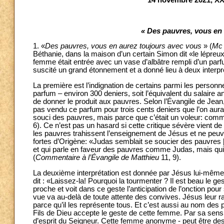
14 novembre 2021, XX
« Des pauvres, vous en 
1. «
Des pauvres, vous en aurez toujours avec vous
»
(
Mc
Béthanie, dans la maison d’un certain Simon dit «le lépreu
femme était entrée avec un vase d’albâtre rempli d’un parfu
suscité un grand étonnement et a donné lieu à deux interpré
La première est l’indignation de certains parmi les personn
parfum – environ 300 deniers, soit l’équivalent du salaire an
de donner le produit aux pauvres. Selon l’Évangile de Jean, c
pas vendu ce parfum pour trois cents deniers que l’on aurait
souci des pauvres, mais parce que c’était un voleur: comme i
6). Ce n’est pas un hasard si cette critique sévère vient d
les pauvres trahissent l’enseignement de Jésus et ne peuve
fortes d’Origène: «Judas semblait se soucier des pauvres [..
et qui parle en faveur des pauvres comme Judas, mais qui 
(
Commentaire à l’Évangile de Matthieu
11, 9).
La deuxième interprétation est donnée par Jésus lui-même 
dit : «Laissez-la! Pourquoi la tourmenter ? Il est beau le ges
proche et voit dans ce geste l’anticipation de l’onction pou
vue va au-delà de toute attente des convives. Jésus leur ra
parce qu’il les représente tous. Et c’est aussi au nom des
Fils de Dieu accepte le geste de cette femme. Par sa sensibi
d’esprit du Seigneur. Cette femme anonyme - peut être destin