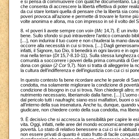
e si pensa di commuovere con qualche documentario. La pov
che consenta di accrescere la libertà effettiva di poter real
da cui stare lontani quella di pensare che la libertà sia con
poveri provoca all’azione e permette di trovare le forme p
volte anonima e afona, ma con impresso in sé il volto del S
8. «I poveri li avete sempre con voi» (
Mc
14,7). È un invito
bene. Sullo sfondo si può intravedere l’antico comando bibl
[…], non indurirai il tuo cuore e non chiuderai la mano davan
occorre alla necessità in cui si trova. […] Dagli generosament
infatti, il Signore, tuo Dio, ti benedirà in ogni lavoro e i
mai nella terra» (
Dt
15,7-8.10-11). Sulla stessa lunghezza d’
comunità a soccorrere i poveri della prima comunità di Ge
dona con gioia» (
2 Cor
9,7). Non si tratta di alleggerire l
la cultura dell’indifferenza e dell’ingiustizia con cui ci si pon
In questo contesto fa bene ricordare anche le parole di S
condotta, ma solamente migliorare la condizione di povertà 
condizione di bisogno in cui si trova. Non chiedergli altro
nutrimento necessario, liberiamolo dalla fame. […] L’uomo mi
dal pericolo tutti i naufraghi; siano essi malfattori, buoni o s
all’interno della sua insenatura. Anche tu, dunque, quando v
giudicare, non chiedere conto della sua condotta, ma libera
9. È decisivo che si accresca la sensibilità per capire le 
vita. Oggi, infatti, nelle aree del mondo economicamente pi
povertà. Lo stato di relativo benessere a cui ci si è abituati r
non essere privati di quanto è stato frutto di facile conqui