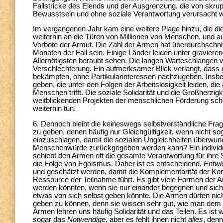
Fallstricke des Elends und der Ausgrenzung, die von skru
Bewusstsein und ohne soziale Verantwortung verursacht 
Im vergangenen Jahr kam eine weitere Plage hinzu, die die
weiterhin an die Türen von Millionen von Menschen, und auch
Vorbote der Armut. Die Zahl der Armen hat überdurchschn
Monaten der Fall sein. Einige Länder leiden unter gravie
Allernötigsten beraubt sehen. Die langen Warteschlangen 
Verschlechterung. Ein aufmerksamer Blick verlangt, dass
bekämpfen, ohne Partikularinteressen nachzugeben. Insbe
geben, die unter den Folgen der Arbeitslosigkeit leiden, di
Menschen trifft. Die soziale Solidarität und die Großherzigke
weitblickenden Projekten der menschlichen Förderung scho
weiterhin tun.
6. Dennoch bleibt die keineswegs selbstverständliche Frag
zu geben, denen häufig nur Gleichgültigkeit, wenn nicht s
einzuschlagen, damit die sozialen Ungleichheiten überwun
Menschenwürde zurückgegeben werden kann? Ein individual
schiebt den Armen oft die gesamte Verantwortung für ihre Si
die Folge von Egoismus. Daher ist es entscheidend,
Entwi
und geschätzt werden, damit die Komplementarität der Ko
Ressource der Teilnahme führt. Es gibt viele Formen der A
werden könnten, wenn sie nur einander begegnen und sich
etwas von sich selbst geben könnte. Die Armen dürfen nic
geben zu können, denn sie wissen sehr gut, wie man dem en
Armen lehren uns häufig Solidarität und das Teilen. Es is
sogar das
Notwendige
, aber es fehlt ihnen nicht
alles
, denn