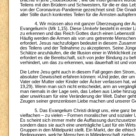
Teilens mit den Brüdern und Schwestern, für die er das Leb
von der Coronavirus-Pandemie gezeichnet sind: Die Gnade G
aller Stille durch konkretes Teilen für die Ärmsten aufopfern
4. Wir müssen also mit ganzer Überzeugung der Auffor
Evangelium!« (
Mk
1,15). Diese
Umkehr
besteht in erster 
zu erkennen und das Reich Gottes durch einen Lebensstil
Häufig werden die Armen als von uns getrennte Menschen be
erfordert. Jesus nachzufolgen bedeutet in diesem Zusamm
des Teilens und der Teilnahme zu akzeptieren. Seine Jüng
Schätze anzuhäufen, die die Illusion einer in Wirklichkeit
erfordert es die Bereitschaft, sich von jeder Bindung zu b
verhindert, um das zu erkennen, was dauerhaft ist und vo
Die Lehre Jesu geht auch in diesem Fall gegen den Strom,
absoluter Gewissheit erfahren können: »Und jeder, der u
Vater oder Mutter oder Kinder oder Äcker verlassen hat, w
19,29). Wenn man sich nicht entscheidet, arm an vergängl
man niemals in der Lage sein, das Leben aus Liebe hinzugeb
aber unwirksam für eine Veränderung der Welt. Daher geht 
Zeugen seiner grenzenlosen Liebe machen und unserer Geg
5. Das Evangelium Christi drängt uns, eine ganz beson
vielfachen – zu vielen – Formen moralischer und sozialer
Es scheint sich immer mehr die Auffassung durchzusetzen, d
sondern dass sie auch eine unerträgliche Last für ein Wirtsc
Gruppen in den Mittelpunkt stellt. Ein Markt, der die ethisc
Bedingungen, welche Menschen in Mitleidenschaft ziehen, 