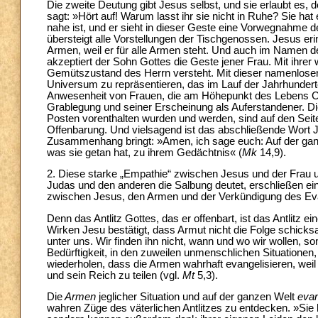
Die zweite Deutung gibt Jesus selbst, und sie erlaubt es, 
sagt: »Hört auf! Warum lasst ihr sie nicht in Ruhe? Sie hat
nahe ist, und er sieht in dieser Geste eine Vorwegnahme 
übersteigt alle Vorstellungen der Tischgenossen. Jesus erin
Armen, weil er für alle Armen steht. Und auch im Namen 
akzeptiert der Sohn Gottes die Geste jener Frau. Mit ihrer we
Gemütszustand des Herrn versteht. Mit dieser namenlosen 
Universum zu repräsentieren, das im Lauf der Jahrhundert
Anwesenheit von Frauen, die am Höhepunkt des Lebens Chr
Grablegung und seiner Erscheinung als Auferstandener. Die
Posten vorenthalten wurden und werden, sind auf den Seit
Offenbarung. Und vielsagend ist das abschließende Wort J
Zusammenhang bringt: »Amen, ich sage euch: Auf der gan
was sie getan hat, zu ihrem Gedächtnis« (
Mk
14,9).
2. Diese starke „Empathie“ zwischen Jesus und der Frau u
Judas und den anderen die Salbung deutet, erschließen ein
zwischen Jesus, den Armen und der Verkündigung des Ev
Denn das Antlitz Gottes, das er offenbart, ist das Antlitz 
Wirken Jesu bestätigt, dass Armut nicht die Folge schick
unter uns. Wir finden ihn nicht, wann und wo wir wollen, s
Bedürftigkeit, in den zuweilen unmenschlichen Situationen
wiederholen, dass die Armen wahrhaft evangelisieren, weil 
und sein Reich zu teilen (vgl.
Mt
5,3).
Die
Armen
jeglicher Situation und auf der ganzen Welt
evan
wahren Züge des väterlichen Antlitzes zu entdecken. »Sie 