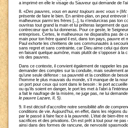
a imprimé en elle le visage du Sauveur qui demande de l’ai
8. «
Des pauvres, vous en aurez toujours avec vous
» (
Mc
présente de faire le bien. En arrière-plan, on peut entrevoi
malheureux parmi tes frères [...], tu n’endurciras pas ton 
ouvriras tout grand la main et lui prêteras largement de quoi
contrecœur que tu lui donneras. Pour ce geste, le Seigneur 
entreprises. Certes, le malheureux ne disparaîtra pas de 
main pour ton frère quand il est, dans ton pays, pauvre et 
Paul exhorte les chrétiens de ses communautés à secourir
sans regret et sans contrainte, car Dieu aime celui qui do
en faisant quelque aumône, mais plutôt de s’opposer à la cul
vis des pauvres.
Dans ce contexte, il convient également de rappeler les pa
demander des comptes sur la conduite, mais seulement améli
qu’une seule défense : sa pauvreté et la condition de besoi
l’homme le plus mauvais du monde, s’il manque de la nourrit
un port pour ceux qui sont dans le besoin : le port accueille
ou qu'ils soient en danger, le port les met à l’abri à l’intér
a fait le naufrage de la misère, ne juge pas, ne lui deman
le pauvre Lazare, II, 5).
9. Il est décisif d’accroître notre sensibilité afin de com
conditions de vie. Aujourd’hui, en effet, dans les régio
par le passé à faire face à la pauvreté. L’état de bien-être re
sacrifices et des privations. On est prêt à tout pour ne pas 
ainsi dans des formes de rancune, de nervosité spasmodique