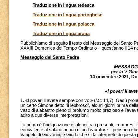
Tr
aduzione in lingua tedesca
Traduzione in lingua portoghese
Traduzione in lingua polacca
Traduzione in lingua araba
Pubblichiamo di seguito il testo del Messaggio del Santo P
XXXIII Domenica del Tempo Ordinario – quest’anno il 14 
Messaggio del Santo Padre
MESSAGGI
per la V Gio
14 novembre 2021, Do
«I poveri li av
1. «I poveri li avete sempre con voi» (
Mc
14,7). Gesù pronu
un certo Simone detto “il lebbroso”, alcuni giorni prima de
vaso di alabastro pieno di profumo molto prezioso e l’avev
adito a due diverse interpretazioni.
La prima è l’indignazione di alcuni tra i presenti, compresi i
equivalente al salario annuo di un lavoratore – pensano che
Vangelo di Giovanni, è Giuda che si fa interprete di quest