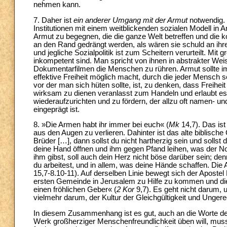
nehmen kann.
7. Daher ist
ein anderer Umgang mit der Armut
notwendig. 
Institutionen mit einem weitblickenden sozialen Modell in
Armut zu begegnen, die die ganze Welt betreffen und di
an den Rand gedrängt werden, als wären sie schuld an ihre
und jegliche Sozialpolitik ist zum Scheitern verurteilt. Mi
inkompetent sind. Man spricht von ihnen in abstrakter Weis
Dokumentarfilmen die Menschen zu rühren. Armut sollte im 
effektive Freiheit möglich macht, durch die jeder Mensch s
vor der man sich hüten sollte, ist, zu denken, dass Freihe
wirksam zu dienen veranlasst zum Handeln und erlaubt es,
wiederaufzurichten und zu fördern, der allzu oft namen- un
eingeprägt ist.
8. »Die Armen habt ihr immer bei euch« (
Mk
14,7). Das ist
aus den Augen zu verlieren. Dahinter ist das alte biblische
Brüder […], dann sollst du nicht hartherzig sein und solls
deine Hand öffnen und ihm gegen Pfand leihen, was der Not
ihm gibst, soll auch dein Herz nicht böse darüber sein; den
du arbeitest, und in allem, was deine Hände schaffen. D
15,7-8.10-11). Auf derselben Linie bewegt sich der Aposte
ersten Gemeinde in Jerusalem zu Hilfe zu kommen und dies
einen fröhlichen Geber« (
2 Kor
9,7). Es geht nicht darum,
vielmehr darum, der Kultur der Gleichgültigkeit und Unge
In diesem Zusammenhang ist es gut, auch an die Worte de
Werk großherziger Menschenfreundlichkeit üben will, mu