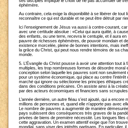
ses disciples implique le choix de ne pas accumuler de trésors
éphémère.
Au contraire, cela exige la disponibilité à se libérer de tout
reconnaître ce qui est durable et ne peut être détruit par ri
Ici l’enseignement de Jésus va aussi à contre-courant, car 
avec une certitude absolue : «Celui qui aura quitté, à ca
des enfants, ou une terre, recevra le centuple, et il aura en 
pauvre de richesses éphémères, de pouvoir mondain et de 
existence morcelée, pleine de bonnes intentions, mais ineff
la grâce du Christ, qui peut nous rendre témoins de sa chari
monde.
5. L’Évangile du Christ pousse à avoir une attention tout à 
multiples, les trop nombreuses formes de désordre moral e
conception selon laquelle les pauvres sont non seulement r
pour un système économique, qui place au centre l’intérêt 
marché qui ignore ou sélectionne les principes éthiques cr
dans des conditions précaires. On assiste ainsi à la créati
par des acteurs économiques et financiers sans scrupules,
L’année dernière, un autre fléau s’est ajouté, qui a encore 
millions de personnes et, quand elle n’apporte pas avec el
Le nombre de pauvres a augmenté de manière démesurée et
pays subissent des conséquences très graves de la pandém
privées de biens de première nécessité. Les longues files d
cette aggravation. Un examen attentif exige que l’on trouve 
mondial, sans viser des intérêts partisans. En particulier, 