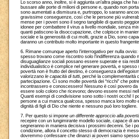
Lo scorso anno, inoltre, si è aggiunta un’altra piaga che ha
bussare alle porte di milioni di persone e, quando non porta
sono aumentati a dismisura e, purtroppo, lo saranno ancor
gravissime conseguenze, così che le persone più vulnerabili 
mense per i poveri sono il segno tangibile di questo peggio
idonee per combattere il virus a livello mondiale, senza mira
quanti patiscono la disoccupazione, che colpisce in maniera
sociale e la generosità di cui molti, grazie a Dio, sono cap
daranno un contributo molto importante in questo frangente
6. Rimane comunque aperto l’interrogativo per nulla ovvio: c
spesso trovano come riscontro solo l’indifferenza quando no
disuguaglianze sociali possano essere superate e sia restit
individualistico è complice nel generare povertà, e spesso s
povertà non è frutto del destino, è conseguenza dell’egoism
valorizzano
le capacità di tutti
, perché la complementarità d
partecipazione. Ci sono molte povertà dei “ricchi” che potre
incontrassero e conoscessero! Nessuno è così povero da no
essere solo coloro che ricevono; devono essere messi nel
Quanti esempi di condivisione sono sotto i nostri occhi! I p
persone a cui manca
qualcosa
, spesso manca loro
molto
e
dignità di figli di Dio che niente e nessuno può loro togliere.
7. Per questo si impone
un differente approccio alla povert
recepire con un lungimirante modello sociale, capace di an
segneranno in maniera decisiva i prossimi decenni. Se i pov
condizione, allora il concetto stesso di democrazia è messo 
dovremmo confessare che dinanzi ai poveri siamo spesso degli