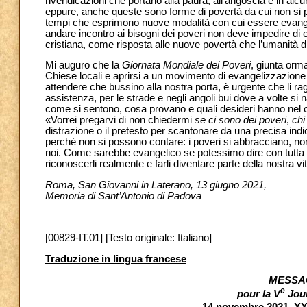
rivendicazioni che portano alla paura, all’angoscia e in alcuni
eppure, anche queste sono forme di povertà da cui non si p
tempi che esprimono nuove modalità con cui essere evang
andare incontro ai bisogni dei poveri non deve impedire di e
cristiana, come risposta alle nuove povertà che l’umanità d
Mi auguro che la
Giornata Mondiale dei Poveri
, giunta orm
Chiese locali e aprirsi a un movimento di evangelizzazione 
attendere che bussino alla nostra porta, è urgente che li ra
assistenza, per le strade e negli angoli bui dove a volte si
come si sentono, cosa provano e quali desideri hanno nel 
«Vorrei pregarvi di non chiedermi
se ci sono dei poveri
,
chi
distrazione o il pretesto per scantonare da una precisa indic
perché non si possono contare: i poveri si abbracciano, no
noi. Come sarebbe evangelico se potessimo dire con tutta 
riconoscerli realmente e farli diventare parte della nostra v
Roma, San Giovanni in Laterano, 13 giugno 2021,
Memoria di Sant’Antonio di Padova
[00829-IT.01] [Testo originale: Italiano]
Traduzione in lingua francese
MESSAG
e
pour la V
Jour