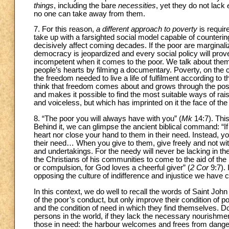
things
, including the bare
necessities
, yet they do not lack
no one can take away from them.
7. For this reason,
a different approach to poverty
is requir
take up with a farsighted social model capable of counteri
decisively affect coming decades. If the poor are marginaliz
democracy is jeopardized and every social policy will prov
incompetent when it comes to the poor. We talk about them 
people’s hearts by filming a documentary. Poverty, on the c
the freedom needed to live a life of fulfilment according to th
think that freedom comes about and grows through the poss
and makes it possible to find the most suitable ways of rai
and voiceless, but which has imprinted on it the face of th
8. “The poor you will always have with you” (
Mk
14:7). This
Behind it, we can glimpse the ancient biblical command: “If
heart nor close your hand to them in their need. Instead, 
their need… When you give to them, give freely and not with il
and undertakings. For the needy will never be lacking in th
the Christians of his communities to come to the aid of th
or compulsion, for God loves a cheerful giver” (
2 Cor
9:7). 
opposing the culture of indifference and injustice we have c
In this context, we do well to recall the words of Saint J
of the poor’s conduct, but only improve their condition of p
and the condition of need in which they find themselves. D
persons in the world, if they lack the necessary nourishment
those in need: the harbour welcomes and frees from danger