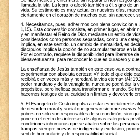
llamada la isla. La lepra lo afectó también a él, signo de 
vida. Su testimonio es muy actual en nuestros días, marc
ciertamente en el corazón de muchos que, sin aparecer, s
4. Necesitamos, pues, adherirnos con plena convicción a la
1,15). Esta
conversión
consiste, en primer lugar, en abrir
y en manifestar el Reino de Dios mediante un estilo de vi
considerados como personas separadas, como una categoría
implica, en este sentido, un cambio de mentalidad, es decir
discípulos implica la opción de no acumular tesoros en la ti
Por el contrario, requiere la disponibilidad para liberarse d
bienaventuranza, para reconocer lo que es duradero y que 
La enseñanza de Jesús también en este caso va a contracor
experimentar con absoluta certeza: «Y todo el que deje c
recibirá cien veces más y heredará la vida eterna» (
Mt
19,2
poder mundano y de la vanagloria, nunca se podrá dar la vi
propósitos, pero ineficaz para transformar el mundo. Se tra
hacernos testigos de su caridad sin límites y devolverle cr
5. El Evangelio de Cristo impulsa a estar especialmente a
de desorden moral y social que generan siempre
nuevas f
pobres no sólo son responsables de su condición, sino qu
pone en el centro los intereses de algunas categorías priv
condiciones inhumanas que se abaten sobre las personas q
trampas siempre nuevas de indigencia y exclusión, produc
sentido humanitario y de responsabilidad social.