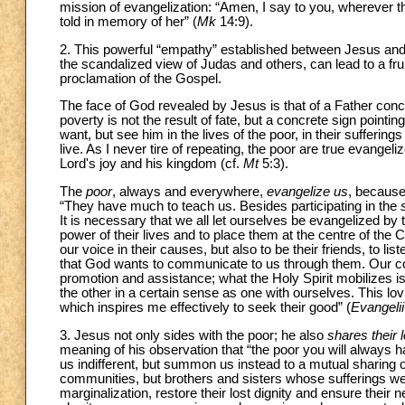
mission of evangelization: “Amen, I say to you, wherever t
told in memory of her” (
Mk
14:9).
2. This powerful “empathy” established between Jesus and 
the scandalized view of Judas and others, can lead to a frui
proclamation of the Gospel.
The face of God revealed by Jesus is that of a Father conc
poverty is not the result of fate, but a concrete sign poi
want, but see him in the lives of the poor, in their sufferin
live. As I never tire of repeating, the poor are true evangeli
Lord's joy and his kingdom (cf.
Mt
5:3).
The
poor
, always and everywhere,
evangelize us
, because
“They have much to teach us. Besides participating in the
It is necessary that we all let ourselves be evangelized by 
power of their lives and to place them at the centre of the 
our voice in their causes, but also to be their friends, to
that God wants to communicate to us through them. Our co
promotion and assistance; what the Holy Spirit mobilizes is
the other in a certain sense as one with ourselves. This lov
which inspires me effectively to seek their good” (
Evangeli
3. Jesus not only sides with the poor; he also
shares their l
meaning of his observation that “the poor you will always h
us indifferent, but summon us instead to a mutual sharing of
communities, but brothers and sisters whose sufferings we sho
marginalization, restore their lost dignity and ensure their