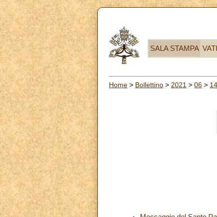
SALA STAMPA
VAT
Home
>
Bollettino
>
2021
>
06
>
1
Messaggio del Santo Pad