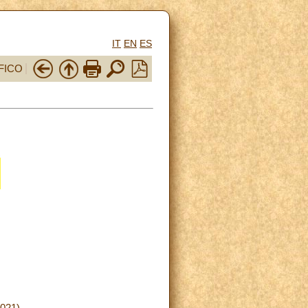
IT
EN
ES
FICO
2021)