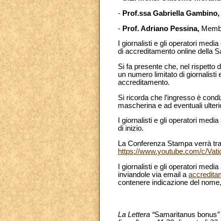
-
Prof.ssa Gabriella Gambino
-
Prof. Adriano Pessina,
Membro
I giornalisti e gli operatori med
di accreditamento online della S
Si fa presente che, nel rispetto 
un numero limitato di giornalist
accreditamento.
Si ricorda che l’ingresso è condi
mascherina e ad eventuali ulterio
I giornalisti e gli operatori medi
di inizio.
La Conferenza Stampa verrà tra
https://www.youtube.com/c/Va
I giornalisti e gli operatori media
inviandole via email a
accredit
contenere indicazione del nome,
La Lettera “
Samaritanus bonus
”