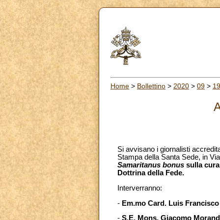
Home
>
Bollettino
>
2020
>
09
>
1
A
Si avvisano i giornalisti accredit
Stampa della Santa Sede, in Via
Samaritanus bonus
sulla cura
Dottrina della Fede.
Interverranno:
-
Em.mo Card. Luis Francisco L
-
S.E. Mons. Giacomo Morand