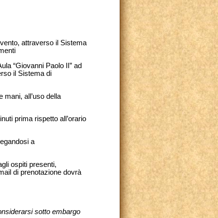
evento, attraverso il Sistema
menti
’Aula “Giovanni Paolo II” ad
rso il Sistema di
e mani, all’uso della
uti prima rispetto all’orario
legandosi a
i ospiti presenti,
-mail di prenotazione dovrà
 considerarsi sotto embargo