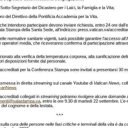
,
Sotto-Segretario del Dicastero per i Laici, la Famiglia e la Vita;
 del Direttivo della Pontificia Accademia per la Vita.
ia che intendono partecipare devono inviare richiesta, entro 24 ore dall’
ala Stampa della Santa Sede, all’indirizzo: press.vatican.va/accredita
delle normative sanitarie vigenti, sarà possibile garantire l’accesso all
i e operatori media, che riceveranno conferma di partecipazione attrave
zionato alla verifica della temperatura corporea, alla sanificazione dell
ri disposizioni fornite dal personale.
a accreditati per la Conferenza Stampa sono invitati a presentarsi 30 min
smessa in diretta
streaming
sul canale Youtube di
Vatican News,
col
ticanNews
 accreditati collegati in
streaming
potranno rivolgere alcune domande agl
amenti@salastampa.va
, entro le ore 9.30 di martedì 22 settembre. L’e
 del cognome e della testata.
.
.
*
*
*
 sulla cura delle persone nelle fasi critiche e terminali della vita è da