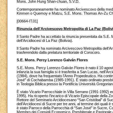
Mons. John Hung Shan-chuan, S.V.D.
Contemporaneamente ha nominato Arcivescovo della medesi
Kinmen o Quemoy e Matzu, S.E. Mons. Thomas An-Zu Chun
[00664-IT.01]
Rinuncia dell’Arcivescovo Metropolita di La Paz (Boli
Il Santo Padre ha accettato la rinuncia presentata da S.E
dell’Arcidiocesi di La Paz (Bolivia).
Il Santo Padre ha nominato Arcivescovo Metropolita dell’A
trasferendolo dalla prelatura territoriale di Corocoro.
S.E. Mons. Percy Lorenzo Galván Flores
S.E. Mons. Percy Lorenzo Galván Flores è nato il 10 agosto
infanzia la sua famiglia si è trasferita a San Lucas, nell’Arc
(1984), dove ha frequentato l’Anno Propedeutico. Ha continu
José” di Cochabamba (1985-1991). È stato ordinato presbite
in Teologia Biblica presso la Pontificia Università Gregoria
È stato Vicario Parrocchiale in Villa Serrano (1991-1992) ed 
1995). Ha ricoperto l’incarico di Vicario Episcopale della Z
Rettore del Seminario Arcidiocesano “San Cristóbal” di Su
dell’Arcidiocesi di Sucre per tre anni, al termine dei quali 
è stato Parroco della Parrocchia di “San José” in Sucre, 
Membro dei Consigli Economico, Presbiterale e Pastorale d