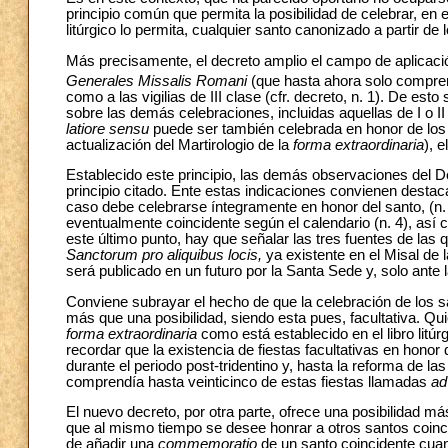
principio común que permita la posibilidad de celebrar, en 
litúrgico lo permita, cualquier santo canonizado a partir de l
Más precisamente, el decreto amplio el campo de aplicaci
Generales Missalis Romani
(que hasta ahora solo comprendí
como a las vigilias de III clase (cfr. decreto, n. 1). De 
sobre las demás celebraciones, incluidas aquellas de I o I
latiore sensu
puede ser también celebrada en honor de los 
actualización del Martirologio de la
forma extraordinaria
), e
Establecido este principio, las demás observaciones del De
principio citado. Ente estas indicaciones convienen destacar
caso debe celebrarse íntegramente en honor del santo, (n.
eventualmente coincidente según el calendario (n. 4), así c
este último punto, hay que señalar las tres fuentes de las 
Sanctorum pro aliquibus locis,
ya existente en el Misal de 
será publicado en un futuro por la Santa Sede y, solo ante 
Conviene subrayar el hecho de que la celebración de los 
más que una posibilidad, siendo esta pues, facultativa. Qui
forma extraordinaria
como está establecido en el libro litúr
recordar que la existencia de fiestas facultativas en hon
durante el periodo post-tridentino y, hasta la reforma de la
comprendía hasta veinticinco de estas fiestas llamadas
ad
El nuevo decreto, por otra parte, ofrece una posibilidad má
que al mismo tiempo se desee honrar a otros santos coinci
de añadir una
commemoratio
de un santo coincidente cua