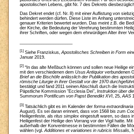
apostolischen Lebens, gibt Nr. 7 des Dekrets diesbezüglich
Das Dekret endet (cf. Nr. 8) mit einer Auflistung von sieb
behindert werden dürfen. Diese Liste im Anhang unterstrei
genauer Kriterien bewertet wurden. Das meint z.B. die Bed
der Kirche, die Bedeutung der Verehrung bestimmten Heil
ihrer Schriften, oder wegen dem ehrwürdigen Alter ihrer V
______________________
[1]
Siehe Franziskus,
Apostolisches Schreiben in Form ein
Januar 2019.
[2]
“In das alte Meßbuch können und sollen neue Heilige e
mit den verschiedenen dem
Usus Antiquior
verbundenen Gr
Brief an die Bischöfe anlässlich der Publikation des apost
römische Liturgie in ihrer Gestalt vor der 1970 durchgefüh
bestätigt und fand 2011 seinen Abschluß durch die Instruk
Päpstliche Kommission "Ecclesia Dei",
Instruktion über d
Summorum Pontificum
von Papst Benedikt XVI
, 25,
AAS
1
[3]
Tatsächlich gibt es im Kalender der
forma extraordinari
August). Es sei daran erinnert, dass von 1568 bis zum
Cod
Heiligenfeste, als
ritus simplex
eingestuft waren, so dass i
Heiligenfest der Heilige den Vorrang vor der Vigil hatte. Mi
außerhalb der Konventmesse in bestimmten Fällen die Mög
wählen (vgl.
Additiones et variationes in rubricis Missalis
, N