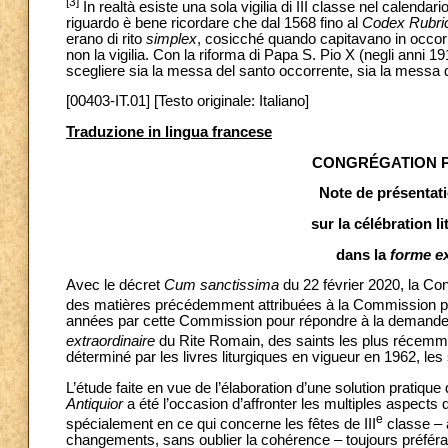
[3]
In realtà esiste una sola vigilia di III classe nel calendari
riguardo è bene ricordare che dal 1568 fino al
Codex Rubri
erano di rito
simplex
, cosicché quando capitavano in occor
non la vigilia. Con la riforma di Papa S. Pio X (negli anni 1
scegliere sia la messa del santo occorrente, sia la messa del
[00403-IT.01] [Testo originale: Italiano]
Traduzione in lingua francese
CONGRÉGATION P
Note de présentat
sur la célébration l
dans la
forme ex
Avec le décret
Cum sanctissima
du 22 février 2020, la Con
des matières précédemment attribuées à la Commission pon
années par cette Commission pour répondre à la demande du
extraordinaire
du Rite Romain, des saints les plus récem
déterminé par les livres liturgiques en vigueur en 1962, les
L’étude faite en vue de l’élaboration d’une solution pratique
Antiquior
a été l’occasion d’affronter les multiples aspects
e
spécialement en ce qui concerne les fêtes de III
classe – 
changements, sans oublier la cohérence – toujours préférabl