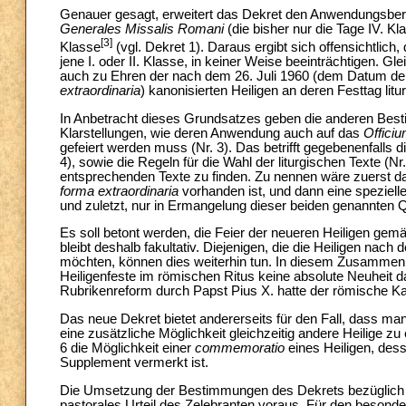
Genauer gesagt, erweitert das Dekret den Anwendungsber
Generales Missalis Romani
(die bisher nur die Tage IV. Kl
[3]
Klasse
(vgl. Dekret 1). Daraus ergibt sich offensichtli
jene I. oder II. Klasse, in keiner Weise beeinträchtigen. Gle
auch zu Ehren der nach dem 26. Juli 1960 (dem Datum der
extraordinaria
) kanonisierten Heiligen an deren Festtag litu
In Anbetracht dieses Grundsatzes geben die anderen Best
Klarstellungen, wie deren Anwendung auch auf das
Offici
gefeiert werden muss (Nr. 3). Das betrifft gegebenenfalls d
4), sowie die Regeln für die Wahl der liturgischen Texte (Nr
entsprechenden Texte zu finden. Zu nennen wäre zuerst 
forma extraordinaria
vorhanden ist, und dann eine spezielle
und zuletzt, nur in Ermangelung dieser beiden genannten Q
Es soll betont werden, die Feier der neueren Heiligen ge
bleibt deshalb fakultativ. Diejenigen, die die Heiligen nac
möchten, können dies weiterhin tun. In diesem Zusammenhan
Heiligenfeste im römischen Ritus keine absolute Neuheit dar
Rubrikenreform durch Papst Pius X. hatte der römische K
Das neue Dekret bietet andererseits für den Fall, dass m
eine zusätzliche Möglichkeit gleichzeitig andere Heilige zu
6 die Möglichkeit einer
commemoratio
eines Heiligen, de
Supplement vermerkt ist.
Die Umsetzung der Bestimmungen des Dekrets bezüglich der
pastorales Urteil des Zelebranten voraus. Für den besond