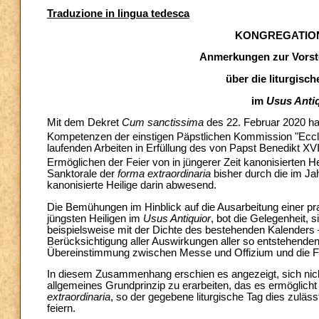
Traduzione in lingua tedesca
KONGREGATION
Anmerkungen zur Vorst
über die liturgisc
im
Usus Anti
Mit dem Dekret
Cum sanctissima
des 22. Februar 2020 hat
Kompetenzen der einstigen Päpstlichen Kommission "Eccl
laufenden Arbeiten in Erfüllung des von Papst Benedikt X
Ermöglichen der Feier von in jüngerer Zeit kanonisierten He
Sanktorale der
forma extraordinaria
bisher durch die im J
kanonisierte Heilige darin abwesend.
Die Bemühungen im Hinblick auf die Ausarbeitung einer pra
jüngsten Heiligen im
Usus Antiquior
, bot die Gelegenheit,
beispielsweise mit der Dichte des bestehenden Kalenders –
Berücksichtigung aller Auswirkungen aller so entstehende
Übereinstimmung zwischen Messe und Offizium und die Fr
In diesem Zusammenhang erschien es angezeigt, sich nicht
allgemeines Grundprinzip zu erarbeiten, das es ermöglic
extraordinaria
, so der gegebene liturgische Tag dies zuläss
feiern.