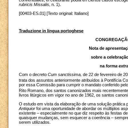
conventuales, el celebrante podía en ciertos casos escoger e
rubricis Missalis
, n. 1).
[00403-ES.01] [Texto original: Italiano]
Traduzione in lingua portoghese
CONGREGAÇÃO 
Nota de apresentaç
sobre a celebração
na
forma extr
Com o decreto
Cum sanctissima,
de 22 de fevereiro de 2
trata dos assuntos anteriormente atribuídos à Pontifícia C
por essa Comissão para cumprir o mandato conferido pelo 
Rito Romano, dos santos canonizados mais recentement
livros litúrgicos em vigor no ano de 1962, os santos cano
O estudo em vista da elaboração de uma solução prática pa
Antiquior
foi uma oportunidade de abordar os múltiplos as
existente – especialmente no que diz respeito às festas 
quaisquer mudanças, sem esquecer a coerência – sempre pre
serem utilizados.