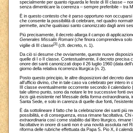
specialmente per quanto riguarda le feste di III classe – no
senza dimenticare la coerenza – sempre preferibile – tra Mess
È in questo contesto che è parso opportuno non occuparsi di 
che consente la possibilità di celebrare, nel quadro normat
permette, anche qualsiasi santo canonizzato dagli anni sessa
Più precisamente, il decreto allarga il campo di applicazion
Generales Missalis Romani
(che finora comprendeva solo i g
[3]
vigilie di III classe
(cfr. decreto, n. 1).
Da ciò si desume che ovviamente, queste nuove disposizioni
quelle di I o II classe. Contestualmente, il decreto precisa 
onore dei santi canonizzati dopo il 26 luglio 1960 (data del
giorno della relativa ricorrenza liturgica (n. 2).
Posto questo principio, le altre disposizioni del decreto da
all’ufficio divino, che in tale caso va celebrato per intero in 
III classe eventualmente occorrente secondo il calendario (n. 
tale ultimo punto, sono da notare le tre successive fonti ove 
locis
già esistente nel Messale della
forma extraordinaria
, 
Santa Sede, e solo in carenza di quelle due fonti, l’esistent
È da sottolineare il fatto che la celebrazione dei santi pi
possibilità, e di conseguenza, essa rimane facoltativa. Chi 
extraordinaria
così come stabilito dal libro liturgico, rimane 
facoltative in onore di santi non è una novità assoluta nel R
riforma delle rubriche effettuata da Papa S. Pio X, il cale