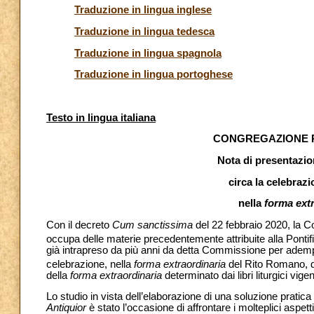
Traduzione in lingua inglese
Traduzione in lingua tedesca
Traduzione in lingua spagnola
Traduzione in lingua portoghese
Testo in lingua italiana
CONGREGAZIONE P
Nota di presentazi
circa la celebrazi
nella
forma extr
Con il decreto
Cum sanctissima
del 22 febbraio 2020, la C
occupa delle materie precedentemente attribuite alla Ponti
già intrapreso da più anni da detta Commissione per adempi
celebrazione, nella
forma extraordinaria
del Rito Romano, d
della
forma extraordinaria
determinato dai libri liturgici vig
Lo studio in vista dell’elaborazione di una soluzione pratica 
Antiquior
è stato l’occasione di affrontare i molteplici aspett