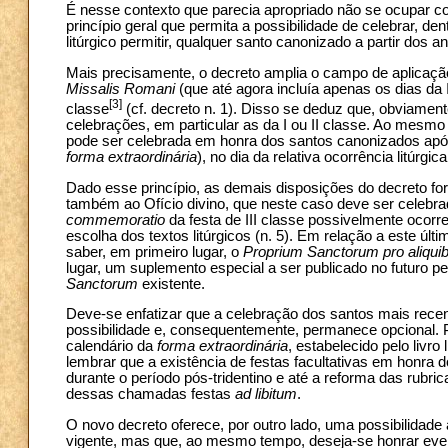
É nesse contexto que parecia apropriado não se ocupar 
princípio geral que permita a possibilidade de celebrar, de
litúrgico permitir, qualquer santo canonizado a partir dos a
Mais precisamente, o decreto amplia o campo de aplicaç
Missalis Romani
(que até agora incluía apenas os dias da I
[3]
classe
(cf. decreto n. 1). Disso se deduz que, obviame
celebrações, em particular as da I ou II classe. Ao mesmo
pode ser celebrada em honra dos santos canonizados após 
forma extraordinária
), no dia da relativa ocorrência litúrgica
Dado esse princípio, as demais disposições do decreto f
também ao Ofício divino, que neste caso deve ser celebrad
commemoratio
da festa de III classe possivelmente ocorr
escolha dos textos litúrgicos (n. 5). Em relação a este úl
saber, em primeiro lugar, o
Proprium Sanctorum pro aliquib
lugar, um suplemento especial a ser publicado no futuro 
Sanctorum
existente.
Deve-se enfatizar que a celebração dos santos mais rec
possibilidade e, consequentemente, permanece opcional. 
calendário da
forma extraordinária
, estabelecido pelo livro
lembrar que a existência de festas facultativas em honra
durante o período pós-tridentino e até a reforma das rubri
dessas chamadas festas
ad libitum
.
O novo decreto oferece, por outro lado, uma possibilidade
vigente, mas que, ao mesmo tempo, deseja-se honrar event