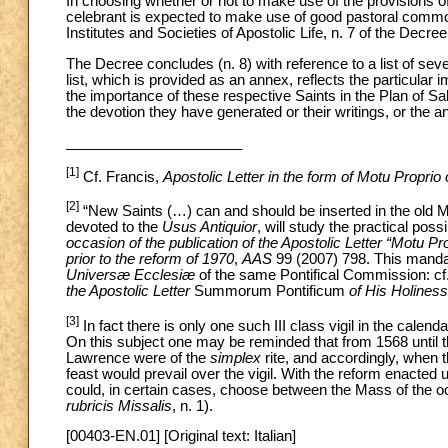
In choosing whether or not to make use of the provisions of 
celebrant is expected to make use of good pastoral common
Institutes and Societies of Apostolic Life, n. 7 of the Decre
The Decree concludes (n. 8) with reference to a list of sev
list, which is provided as an annex, reflects the particular i
the importance of these respective Saints in the Plan of Salv
the devotion they have generated or their writings, or the an
______________________
[1]
Cf. Francis,
Apostolic Letter in the form of Motu Proprio
[2]
“New Saints (…) can and should be inserted in the old M
devoted to the
Usus Antiquior
, will study the practical poss
occasion of the publication of the Apostolic Letter “Motu P
prior to the reform of 1970
,
AAS
99 (2007) 798. This mandat
Universæ Ecclesiæ
of the same Pontifical Commission: cf
the Apostolic Letter
Summorum Pontificum
of His Holines
[3]
In fact there is only one such III class vigil in the calend
On this subject one may be reminded that from 1568 until 
Lawrence were of the
simplex
rite, and accordingly, when t
feast would prevail over the vigil. With the reform enacte
could, in certain cases, choose between the Mass of the occ
rubricis Missalis
, n. 1).
[00403-EN.01] [Original text: Italian]