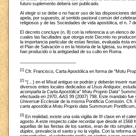
futuro suplemento deberá ser publicado.
Al elegir si se debe o no hacer uso de las disposiciones de
apela, por supuesto, al sentido pastoral común del celebran
religiosos y de las Sociedades de vida apostólica, el n. 7 d
El decreto concluye (n. 8) con la referencia a un elenco de
cuales las facultades que otorga este Decreto no producen 
la importancia particular de estas fiestas, evaluada ésta e
el Plan de Salvación o en la historia de la Iglesia, su impo
han producido o la antigüedad de su culto en Roma.
_______________________
[1]
Cfr. Francisco, Carta Apostólica en forma de “Motu Propr
[2]
“(…) en el Misal antiguo se podrán y deberán inserir nu
diversos entes locales dedicados al
Usus Antiquior
, estudi
acompaña la Carta Apostólica” Motu Proprio Data”
Summor
efectuada en 1970
,
AAS
99 (2007) 798. Este mandato fue 
Universæ Ecclesiæ
de la misma Pontificia Comisión. Cfr. 
carta apostólica Motu Proprio data
Summorum Pontificum
[3]
En realidad, existe una sola vigilia de III clase en el cal
agosto. A este respecto cabe recordar que desde el 1568 
aquellas de las fiestas de los santos, eran de rito
simplex
,
dúplex,
prevalecía el santo y no la vigilia. Con la reforma