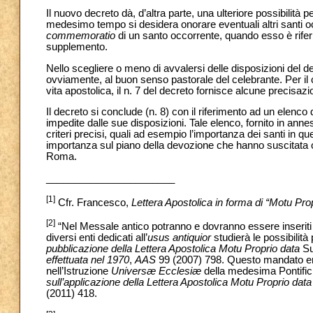
Il nuovo decreto dà, d’altra parte, una ulteriore possibilità 
medesimo tempo si desidera onorare eventuali altri santi occo
commemoratio
di un santo occorrente, quando esso è rifer
supplemento.
Nello scegliere o meno di avvalersi delle disposizioni del dec
ovviamente, al buon senso pastorale del celebrante. Per il cas
vita apostolica, il n. 7 del decreto fornisce alcune precisazion
Il decreto si conclude (n. 8) con il riferimento ad un elenco
impedite dalle sue disposizioni. Tale elenco, fornito in annes
criteri precisi, quali ad esempio l’importanza dei santi in qu
importanza sul piano della devozione che hanno suscitata o d
Roma.
_______________________
[1]
Cfr. Francesco,
Lettera Apostolica in forma di “Motu Pro
[2]
“Nel Messale antico potranno e dovranno essere inseriti
diversi enti dedicati all’
usus antiquior
studierà le possibilità
pubblicazione della Lettera Apostolica Motu Proprio data
S
effettuata nel 1970
,
AAS
99 (2007) 798. Questo mandato er
nell’Istruzione
Universæ Ecclesiæ
della medesima Pontific
sull’applicazione della Lettera Apostolica Motu Proprio dat
(2011) 418.