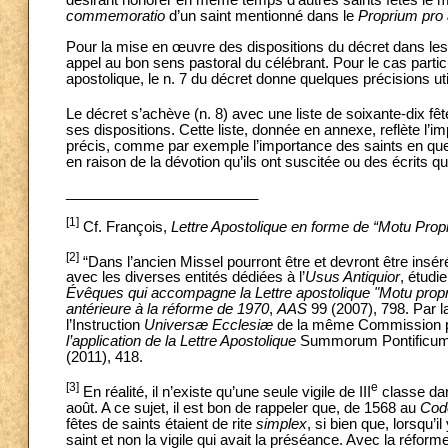
désirant honorer en même temps d’autres saints fêtés le même
commemoratio
d’un saint mentionné dans le
Proprium pro a
Pour la mise en œuvre des dispositions du décret dans les c
appel au bon sens pastoral du célébrant. Pour le cas particu
apostolique, le n. 7 du décret donne quelques précisions uti
Le décret s’achève (n. 8) avec une liste de soixante-dix fête
ses dispositions. Cette liste, donnée en annexe, reflète l’i
précis, comme par exemple l’importance des saints en questi
en raison de la dévotion qu’ils ont suscitée ou des écrits qu
________________________
[1]
Cf. François,
Lettre Apostolique en forme de “Motu Propr
[2]
“Dans l’ancien Missel pourront être et devront être in
avec les diverses entités dédiées à l’
Usus Antiquior
, étudi
Évêques qui accompagne la Lettre apostolique "Motu propr
antérieure à la réforme de 1970
,
AAS
99 (2007), 798. Par l
l’Instruction
Universæ Ecclesiæ
de la même Commission pont
l’application de la Lettre Apostolique
Summorum Pontificu
(2011), 418.
[3]
e
En réalité, il n’existe qu’une seule vigile de III
classe dan
août. A ce sujet, il est bon de rappeler que, de 1568 au
Cod
fêtes de saints étaient de rite
simplex
, si bien que, lorsqu’
saint et non la vigile qui avait la préséance. Avec la réf