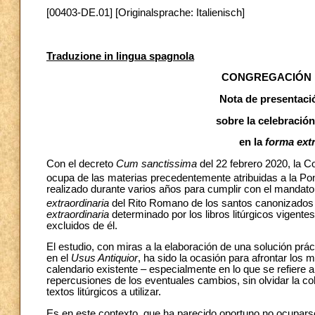
[00403-DE.01] [Originalsprache: Italienisch]
Traduzione in lingua spagnola
CONGREGACIÓN P
Nota de presentaci
sobre la celebración
en la
forma extr
Con el decreto
Cum sanctissima
del 22 febrero 2020, la C
ocupa de las materias precedentemente atribuidas a la Pon
realizado durante varios años para cumplir con el mandato 
extraordinaria
del Rito Romano de los santos canonizados
extraordinaria
determinado por los libros litúrgicos vigent
excluidos de él.
El estudio, con miras a la elaboración de una solución prác
en el
Usus Antiquior
, ha sido la ocasión para afrontar los 
calendario existente – especialmente en lo que se refiere a 
repercusiones de los eventuales cambios, sin olvidar la coh
textos litúrgicos a utilizar.
Es en este contexto, que ha parecido oportuno no ocupars