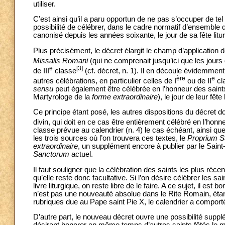
utiliser.
C’est ainsi qu’il a paru opportun de ne pas s’occuper de tel 
possibilité de célébrer, dans le cadre normatif d’ensemble 
canonisé depuis les années soixante, le jour de sa fête litu
Plus précisément, le décret élargit le champ d’application 
Missalis Romani
(qui ne comprenait jusqu’ici que les jours
e
[3]
de III
classe
(cf. décret, n. 1). Il en découle évidemmen
ère
e
autres célébrations, en particulier celles de I
ou de II
cl
sensu
peut également être célébrée en l’honneur des saints 
Martyrologe de la
forme extraordinaire
), le jour de leur fête 
Ce principe étant posé, les autres dispositions du décret don
divin, qui doit en ce cas être entièrement célébré en l’honne
classe prévue au calendrier (n. 4) le cas échéant, ainsi que l
les trois sources où l’on trouvera ces textes, le
Proprium Sa
extraordinaire
, un supplément encore à publier par le Saint
Sanctorum
actuel.
Il faut souligner que la célébration des saints les plus réc
qu’elle reste donc facultative. Si l’on désire célébrer les sa
livre liturgique, on reste libre de le faire. A ce sujet, il es
n’est pas une nouveauté absolue dans le Rite Romain, étant
rubriques due au Pape saint Pie X, le calendrier a comport
D’autre part, le nouveau décret ouvre une possibilité suppl