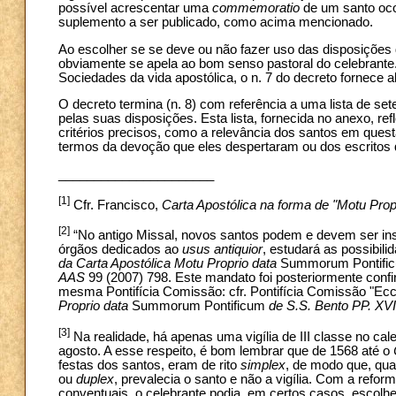
possível acrescentar uma
commemoratio
de um santo ocor
suplemento a ser publicado, como acima mencionado.
Ao escolher se se deve ou não fazer uso das disposições 
obviamente se apela ao bom senso pastoral do celebrante. 
Sociedades da vida apostólica, o n. 7 do decreto fornece a
O decreto termina (n. 8) com referência a uma lista de se
pelas suas disposições. Esta lista, fornecida no anexo, re
critérios precisos, como a relevância dos santos em quest
termos da devoção que eles despertaram ou dos escritos 
______________________
[1]
Cfr. Francisco,
Carta Apostólica na forma de "Motu Prop
[2]
“No antigo Missal, novos santos podem e devem ser inse
órgãos dedicados ao
usus antiquior
, estudará as possibili
da Carta Apostólica Motu Proprio data
Summorum Pontifi
AAS
99 (2007) 798. Este mandato foi posteriormente con
mesma Pontifícia Comissão: cfr. Pontifícia Comissão "Ecc
Proprio data
Summorum Pontificum
de S.S. Bento PP. XVI
[3]
Na realidade, há apenas uma vigília de III classe no cal
agosto. A esse respeito, é bom lembrar que de 1568 até o
festas dos santos, eram de rito
simplex
, de modo que, qu
ou
duplex
, prevalecia o santo e não a vigília. Com a ref
conventuais, o celebrante podia, em certos casos, escolher