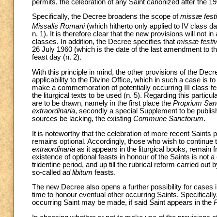
permits, the celebration of any Saint canonized after the 196
Specifically, the Decree broadens the scope of
missæ festi
Missalis Romani
(which hitherto only applied to IV class day
n. 1). It is therefore clear that the new provisions will not in
classes. In addition, the Decree specifies that
missæ festiv
26 July 1960 (which is the date of the last amendment to t
feast day (n. 2).
With this principle in mind, the other provisions of the Dec
applicability to the Divine Office, which in such a case is to
make a commemoration of potentially occurring III class feas
the liturgical texts to be used (n. 5). Regarding this parti
are to be drawn, namely in the first place the
Proprium San
extraordinaria
, secondly a special Supplement to be publish
sources be lacking, the existing
Commune Sanctorum
.
It is noteworthy that the celebration of more recent Saints p
remains optional. Accordingly, those who wish to continue t
extraordinaria
as it appears in the liturgical books, remain f
existence of optional feasts in honour of the Saints is not 
tridentine period, and up till the rubrical reform carried ou
so-called
ad libitum
feasts.
The new Decree also opens a further possibility for cases i
time to honour eventual other occurring Saints. Specifically
occurring Saint may be made, if said Saint appears in the
P