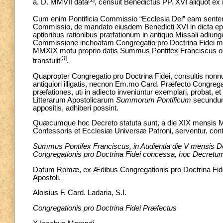
a. D. MMVII data
, censuit Benedictus PP. XVI aliquot ex
Cum enim Pontificia Commissio “Ecclesia Dei” eam sente
Commissio, de mandato eiusdem Benedicti XVI in dicta epis
aptioribus rationibus præfationum in antiquo Missali adiun
Commissione inchoatam Congregatio pro Doctrina Fidei modo
MMXIX motu proprio datis Summus Pontifex Franciscus o
[3]
transtulit
.
Quapropter Congregatio pro Doctrina Fidei, consultis nonnullis
antiquiori illigatis, necnon Em.mo Card. Præfecto Congreg
præfationes, uti in adiecto inveniuntur exemplari, probat, 
Litterarum Apostolicarum
Summorum Pontificum
secundum
appositis, adhiberi possint.
Quæcumque hoc Decreto statuta sunt, a die XIX mensis Mart
Confessoris et Ecclesiæ Universæ Patroni, serventur, con
Summus Pontifex Franciscus, in Audientia die V mensis D
Congregationis pro Doctrina Fidei concessa, hoc Decretum rat
Datum Romæ, ex Ædibus Congregationis pro Doctrina Fidei
Apostoli.
Aloisius F. Card. Ladaria, S.I.
Congregationis pro Doctrina Fidei Præfectus