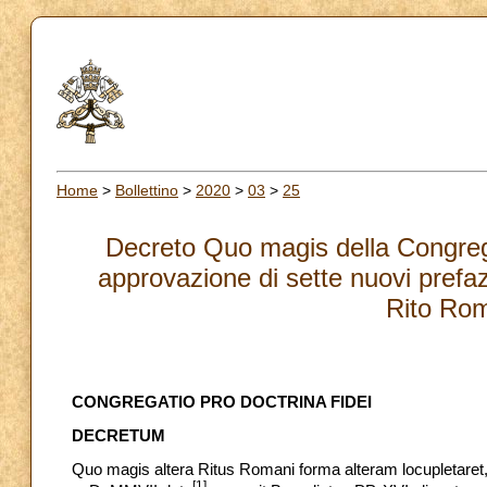
Home
>
Bollettino
>
2020
>
03
>
25
Decreto Quo magis della Congrega
approvazione di sette nuovi prefazi
Rito Ro
CONGREGATIO PRO DOCTRINA FIDEI
DECRETUM
Quo magis altera Ritus Romani forma alteram locupletaret, 
[1]