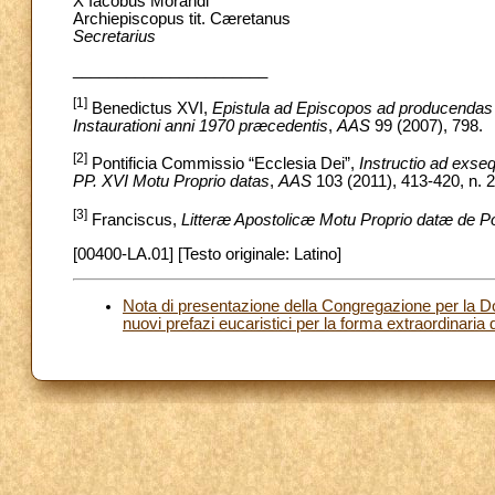
X Iacobus Morandi
Archiepiscopus tit. Cæretanus
Secretarius
______________________
[1]
Benedictus XVI,
Epistula ad Episcopos ad producendas 
Instaurationi anni 1970 præcedentis
,
AAS
99 (2007), 798.
[2]
Pontificia Commissio “Ecclesia Dei”,
Instructio ad exse
PP. XVI Motu Proprio datas
,
AAS
103 (2011), 413-420, n. 2
[3]
Franciscus,
Litteræ Apostolicæ Motu Proprio datæ de Po
[00400-LA.01] [Testo originale: Latino]
Nota di presentazione della Congregazione per la D
nuovi prefazi eucaristici per la forma extraordinari