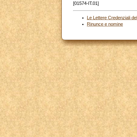
[01574-IT.01]
Le Lettere Credenziali d
Rinunce e nomine