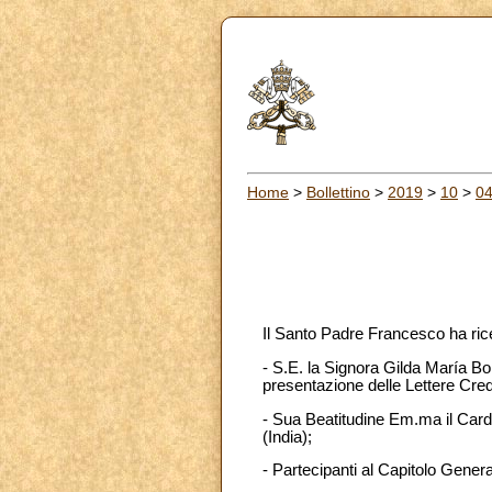
Home
>
Bollettino
>
2019
>
10
>
0
Il Santo Padre Francesco ha ric
- S.E. la Signora Gilda María B
presentazione delle Lettere Cred
- Sua Beatitudine Em.ma il Car
(India);
- Partecipanti al Capitolo General