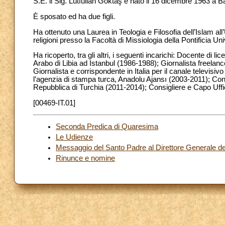
S.E. il Sig. Lütfullah Göktaş è nato il 16 dicembre 1963 a B
È sposato ed ha due figli.
Ha ottenuto una Laurea in Teologia e Filosofia dell’Islam al
religioni presso la Facoltà di Missiologia della Pontificia Un
Ha ricoperto, tra gli altri, i seguenti incarichi: Docente di l
Arabo di Libia ad Istanbul (1986-1988); Giornalista freela
Giornalista e corrispondente in Italia per il canale televisi
l’agenzia di stampa turca, Anadolu Ajansı (2003-2011); Cons
Repubblica di Turchia (2011-2014); Consigliere e Capo Uff
[00469-IT.01]
Seconda Predica di Quaresima
Le Udienze
Messaggio del Santo Padre al Direttore Generale de
Rinunce e nomine