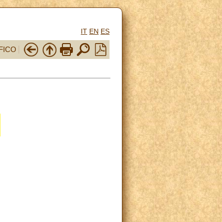
IT
EN
ES
FICO