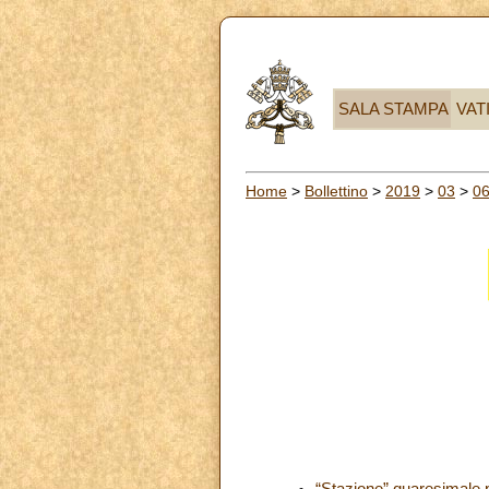
SALA STAMPA
VAT
Home
>
Bollettino
>
2019
>
03
>
0
“Stazione” quaresimale p