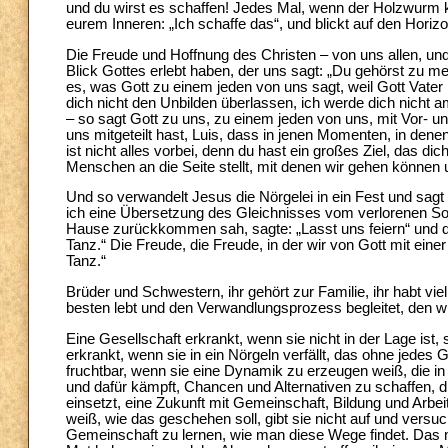
und du wirst es schaffen! Jedes Mal, wenn der Holzwurm 
eurem Inneren: „Ich schaffe das“, und blickt auf den Horizo
Die Freude und Hoffnung des Christen – von uns allen, 
Blick Gottes erlebt haben, der uns sagt: „Du gehörst zu me
es, was Gott zu einem jeden von uns sagt, weil Gott Vater 
dich nicht den Unbilden überlassen, ich werde dich nicht a
– so sagt Gott zu uns, zu einem jeden von uns, mit Vor- und
uns mitgeteilt hast, Luis, dass in jenen Momenten, in denen
ist nicht alles vorbei, denn du hast ein großes Ziel, das dic
Menschen an die Seite stellt, mit denen wir gehen können u
Und so verwandelt Jesus die Nörgelei in ein Fest und sagt z
ich eine Übersetzung des Gleichnisses vom verlorenen Sohn
Hause zurückkommen sah, sagte: „Lasst uns feiern“ und d
Tanz.“ Die Freude, die Freude, in der wir von Gott mit e
Tanz.“
Brüder und Schwestern, ihr gehört zur Familie, ihr habt v
besten lebt und den Verwandlungsprozess begleitet, den wir 
Eine Gesellschaft erkrankt, wenn sie nicht in der Lage ist,
erkrankt, wenn sie in ein Nörgeln verfällt, das ohne jedes G
fruchtbar, wenn sie eine Dynamik zu erzeugen weiß, die in
und dafür kämpft, Chancen und Alternativen zu schaffen, di
einsetzt, eine Zukunft mit Gemeinschaft, Bildung und Arbeit 
weiß, wie das geschehen soll, gibt sie nicht auf und versuc
Gemeinschaft zu lernen, wie man diese Wege findet. Das 