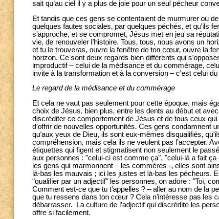
sait qu’au ciel il y a plus de joie pour un seul pécheur conve
Et tandis que ces gens se contentaient de murmurer ou de
quelques fautes sociales, par quelques péchés, et qu’ils f
s’approche, et se compromet, Jésus met en jeu sa réputation
vie, de renouveler l’histoire. Tous, tous, nous avons un hori
et tu le trouveras, ouvre la fenêtre de ton cœur, ouvre la f
horizon. Ce sont deux regards bien différents qui s’opposent
improductif – celui de la médisance et du commérage, celui q
invite à la transformation et à la conversion – c’est celu
Le regard de la médisance et du commérage
Et cela ne vaut pas seulement pour cette époque, mais éga
choix de Jésus, bien plus, entre les dents au début et avec
discréditer ce comportement de Jésus et de tous ceux qui son
d’offrir de nouvelles opportunités. Ces gens condamnent une f
qu’aux yeux de Dieu, ils sont eux-mêmes disqualifiés, qu’il
compréhension, mais cela ils ne veulent pas l’accepter. Ave
étiquettes qui figent et stigmatisent non seulement le pass
aux personnes : "celui-ci est comme ça", "celui-là a fait ça et
les gens qui marmonnent – les commères -, elles sont ainsi. Et
là-bas les mauvais ; ici les justes et là-bas les pécheurs. E
"qualifier par un adjectif" les personnes, on adore : "Toi, c
Comment est-ce que tu t’appelles ? – aller au nom de la pe
que tu ressens dans ton cœur ? Cela n’intéresse pas les ca
débarrasser. La culture de l’adjectif qui discrédite les p
offre si facilement.