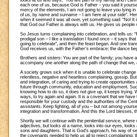
looks at us and says, “You are part of my family and I cann
each one of us, because God is Father – you said it yoursel
mercy of the elements, I am not going to leave you lying in
of us, by name and surname – I am here at your side”. Here?
when it seemed it was all over, yet something said: “No! It 
that God our Father is always with us. He gives us people
So Jesus turns complaining into celebration, and tells us: “
prodigal son – I like a translation I found once – it says 
going to celebrate”, and then the feast began. And one tran
God receives us, with the Father’s embrace; the dance be
Brothers and sisters: You are part of the family; you have a
accompany one another along the path of change that we, as
A society grows sick when it is unable to celebrate change
relentless, negative and heartless complaining, gossip. But a
and integration, of caring and trying to create opportunities 
future through community, education and employment. Such 
knowing how to do so, it does not give up, it keeps trying. 
ways, to try again and again. It is a covenant that we ha
responsible for your custody and the authorities of the Cent
assistants. Keep fighting, all of you – but not among yourse
integration and transformation. And this the Lord blesses, 
Shortly we will continue with the penitential service, where
adjectives, but looks at a name, looks into our eyes, looks
sons and daughters. That is God’s approach, his way of see
the covenants needed to help us all to reject complaining: t