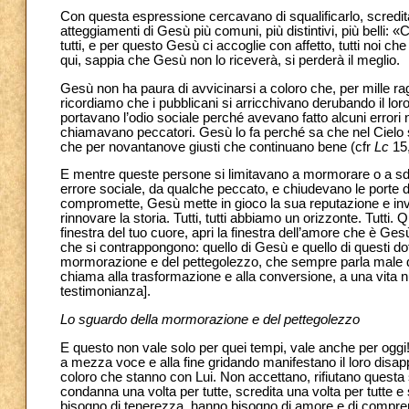
Con questa espressione cercavano di squalificarlo, scredita
atteggiamenti di Gesù più comuni, più distintivi, più belli: 
tutti, e per questo Gesù ci accoglie con affetto, tutti noi c
qui, sappia che Gesù non lo riceverà, si perderà il meglio.
Gesù non ha paura di avvicinarsi a coloro che, per mille rag
ricordiamo che i pubblicani si arricchivano derubando il lo
portavano l’odio sociale perché avevano fatto alcuni errori nel
chiamavano peccatori. Gesù lo fa perché sa che nel Cielo si 
che per novantanove giusti che continuano bene (cfr
Lc
15,
E mentre queste persone si limitavano a mormorare o a sd
errore sociale, da qualche peccato, e chiudevano le porte 
compromette, Gesù mette in gioco la sua reputazione e invi
rinnovare la storia. Tutti, tutti abbiamo un orizzonte. Tutti. Q
finestra del tuo cuore, apri la finestra dell’amore che è Ge
che si contrappongono: quello di Gesù e quello di questi dot
mormorazione e del pettegolezzo, che sempre parla male degl
chiama alla trasformazione e alla conversione, a una vita nu
testimonianza].
Lo sguardo della mormorazione e del pettegolezzo
E questo non vale solo per quei tempi, vale anche per ogg
a mezza voce e alla fine gridando manifestano il loro disa
coloro che stanno con Lui. Non accettano, rifiutano questa s
condanna una volta per tutte, scredita una volta per tutte e 
bisogno di tenerezza, hanno bisogno di amore e di comprens