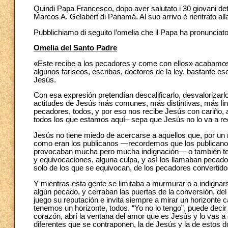
Quindi Papa Francesco, dopo aver salutato i 30 giovani detenu
Marcos A. Gelabert di Panamá. Al suo arrivo è rientrato all
Pubblichiamo di seguito l’omelia che il Papa ha pronunciato n
Omelia del Santo Padre
«Este recibe a los pecadores y come con ellos» acabamos
algunos fariseos, escribas, doctores de la ley, bastante
Jesús.
Con esa expresión pretendían descalificarlo, desvalorizarlo
actitudes de Jesús más comunes, más distintivas, más li
pecadores, todos, y por eso nos recibe Jesús con cariño, 
todos los que estamos aquí– sepa que Jesús no lo va a reci
Jesús no tiene miedo de acercarse a aquellos que, por un
como eran los publicanos ―recordemos que los publicanos
provocaban mucha pero mucha indignación― o también tenía
y equivocaciones, alguna culpa, y así los llamaban pecado
solo de los que se equivocan, de los pecadores convertid
Y mientras esta gente se limitaba a murmurar o a indignars
algún pecado, y cerraban las puertas de la conversión, d
juego su reputación e invita siempre a mirar un horizonte c
tenemos un horizonte, todos. “Yo no lo tengo”, puede decir 
corazón, abrí la ventana del amor que es Jesús y lo vas a
diferentes que se contraponen, la de Jesús y la de estos d