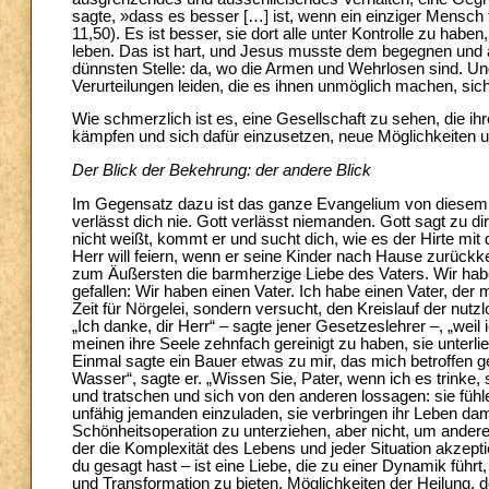
sagte, »dass es besser […] ist, wenn ein einziger Mensch 
11,50). Es ist besser, sie dort alle unter Kontrolle zu hab
leben. Das ist hart, und Jesus musste dem begegnen und
dünnsten Stelle: da, wo die Armen und Wehrlosen sind. Und
Verurteilungen leiden, die es ihnen unmöglich machen, sich
Wie schmerzlich ist es, eine Gesellschaft zu sehen, die ih
kämpfen und sich dafür einzusetzen, neue Möglichkeiten 
Der Blick der Bekehrung: der andere Blick
Im Gegensatz dazu ist das ganze Evangelium von diesem 
verlässt dich nie. Gott verlässt niemanden. Gott sagt zu 
nicht weißt, kommt er und sucht dich, wie es der Hirte mit
Herr will feiern, wenn er seine Kinder nach Hause zurückke
zum Äußersten die barmherzige Liebe des Vaters. Wir habe
gefallen: Wir haben einen Vater. Ich habe einen Vater, der 
Zeit für Nörgelei, sondern versucht, den Kreislauf der nutz
„Ich danke, dir Herr“ – sagte jener Gesetzeslehrer –, „weil i
meinen ihre Seele zehnfach gereinigt zu haben, sie unterlie
Einmal sagte ein Bauer etwas zu mir, das mich betroffen ge
Wasser“, sagte er. „Wissen Sie, Pater, wenn ich es trinke,
und tratschen und sich von den anderen lossagen: sie fühle
unfähig jemanden einzuladen, sie verbringen ihr Leben dam
Schönheitsoperation zu unterziehen, aber nicht, um andere
der die Komplexität des Lebens und jeder Situation akzeptie
du gesagt hast – ist eine Liebe, die zu einer Dynamik führt,
und Transformation zu bieten, Möglichkeiten der Heilung, 