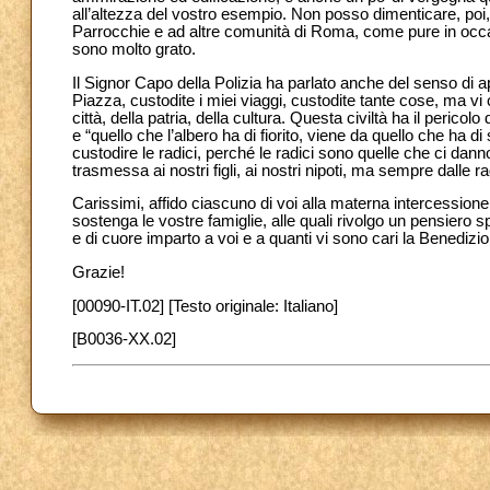
all’altezza del vostro esempio. Non posso dimenticare, poi, l
Parrocchie e ad altre comunità di Roma, come pure in occasio
sono molto grato.
Il Signor Capo della Polizia ha parlato anche del senso di ap
Piazza, custodite i miei viaggi, custodite tante cose, ma vi
città, della patria, della cultura. Questa civiltà ha il peric
e “quello che l’albero ha di fiorito, viene da quello che ha di
custodire le radici, perché le radici sono quelle che ci danno
trasmessa ai nostri figli, ai nostri nipoti, ma sempre dalle ra
Carissimi, affido ciascuno di voi alla materna intercession
sostenga le vostre famiglie, alle quali rivolgo un pensiero 
e di cuore imparto a voi e a quanti vi sono cari la Benedizi
Grazie!
[00090-IT.02] [Testo originale: Italiano]
[B0036-XX.02]