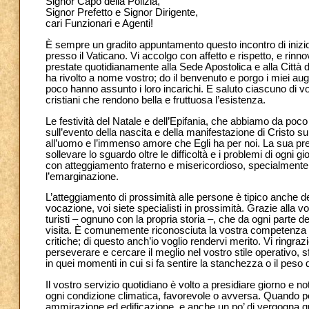
Signor Capo della Polizia,
Signor Prefetto e Signor Dirigente,
cari Funzionari e Agenti!
È sempre un gradito appuntamento questo incontro di inizio 
presso il Vaticano. Vi accolgo con affetto e rispetto, e rinn
prestate quotidianamente alla Sede Apostolica e alla Città d
ha rivolto a nome vostro; do il benvenuto e porgo i miei aug
poco hanno assunto i loro incarichi. E saluto ciascuno di v
cristiani che rendono bella e fruttuosa l’esistenza.
Le festività del Natale e dell’Epifania, che abbiamo da poco
sull’evento della nascita e della manifestazione di Cristo sul
all’uomo e l’immenso amore che Egli ha per noi. La sua pres
sollevare lo sguardo oltre le difficoltà e i problemi di ogni g
con atteggiamento fraterno e misericordioso, specialmente 
l’emarginazione.
L’atteggiamento di prossimità alle persone è tipico anche del
vocazione, voi siete specialisti in prossimità. Grazie alla vo
turisti – ognuno con la propria storia –, che da ogni parte de
visita. È comunemente riconosciuta la vostra competenza e 
critiche; di questo anch’io voglio rendervi merito. Vi ringraz
perseverare e cercare il meglio nel vostro stile operativo,
in quei momenti in cui si fa sentire la stanchezza o il peso d
Il vostro servizio quotidiano è volto a presidiare giorno e n
ogni condizione climatica, favorevole o avversa. Quando penso
ammirazione ed edificazione, e anche un po’ di vergogna q