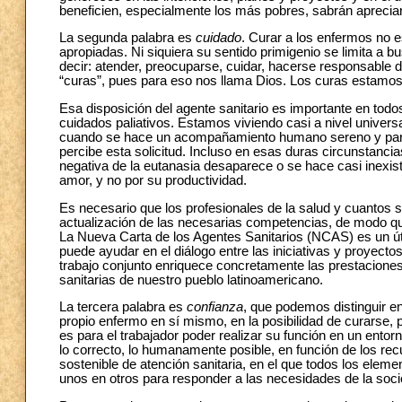
beneficien, especialmente los más pobres, sabrán apreciar 
La segunda palabra es
cuidado
. Curar a los enfermos no 
apropiadas. Ni siquiera su sentido primigenio se limita a bus
decir: atender, preocuparse, cuidar, hacerse responsable de
“curas”, pues para eso nos llama Dios. Los curas estamos 
Esa disposición del agente sanitario es importante en todo
cuidados paliativos. Estamos viviendo casi a nivel univers
cuando se hace un acompañamiento humano sereno y partici
percibe esta solicitud. Incluso en esas duras circunstanci
negativa de la eutanasia desaparece o se hace casi inexist
amor, y no por su productividad.
Es necesario que los profesionales de la salud y cuantos 
actualización de las necesarias competencias, de modo qu
La Nueva Carta de los Agentes Sanitarios (NCAS) es un úti
puede ayudar en el diálogo entre las iniciativas y proyecto
trabajo conjunto enriquece concretamente las prestacione
sanitarias de nuestro pueblo latinoamericano.
La tercera palabra es
confianza
, que podemos distinguir e
propio enfermo en sí mismo, en la posibilidad de curarse, p
es para el trabajador poder realizar su función en un ento
lo correcto, lo humanamente posible, en función de los re
sostenible de atención sanitaria, en el que todos los elem
unos en otros para responder a las necesidades de la soci