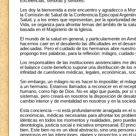
Excelencias, señoras y señores:
Les doy la bienvenida a este encuentro y agradezco a Mons
la Comisión de Salud de la Conferencia Episcopal Argenti
Salud, y a los entes que representan, por la oportunidad de
Vida, se organiza para afrontar temas del ámbito de la salu
basada en el Magisterio de la Iglesia.
El mundo de la salud en general, y particularmente en Amé
hacernos caer en el desaliento las dificultades en el desar
adecuadas. Pero el cuidado de los hermanos abre nuestro 
propongo tres palabras, para la reflexión: milagro, cuidado
Los responsables de las instituciones asistenciales me di
el balance coste-beneficio supone una distribución de los
infinidad de cuestiones médicas, legales, económicas, soci
Sin embargo, un milagro no es hacer lo imposible; el mila
a un hermano. Estamos llamados a reconocer en el recepto
humano, como hijo de Dios. No es algo que pueda, por sí s
sistemas, pero creará en nosotros la disposición de desat
cambio interior y de mentalidad en nosotros y en la socied
Esta conciencia —si está profundamente arraigada en el sub
económicas, médicas necesarias para afrontar los problem
idénticas en todos los momentos y realidades, pero pueden 
deontología, justicia social e iniciativa empresarial. El pri
bien. Este bien no es un ideal abstracto, sino una persona
generosos en las
intenciones, planes y proyectos y en el 