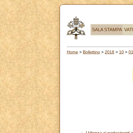
SALA STAMPA
VAT
Home
>
Bollettino
>
2018
>
10
>
0
Udienza ai partecipanti a