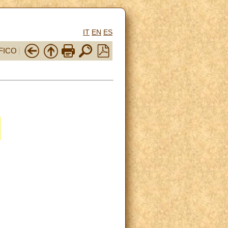
IT
EN
ES
FICO