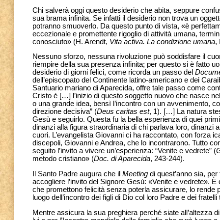
Chi salverà oggi questo desiderio che abita, seppure confu
sua brama infinita. Se infatti il desiderio non trova un og
potranno smuoverlo. Da questo punto di vista, «è perfetta
eccezionale e promettente rigoglio di attività umana, termini 
conosciuto» (H. Arendt,
Vita activa. La condizione umana
,
Nessuno sforzo, nessuna rivoluzione può soddisfare il cuore 
riempire della sua presenza infinita; per questo si è fatto 
desiderio di giorni felici, come ricorda un passo del
Documen
dell’episcopato del Continente latino-americano e dei Caraib
Santuario mariano di Aparecida, offre tale passo come cont
Cristo è […] l’inizio di questo soggetto nuovo che nasce nell
o una grande idea, bensì l’incontro con un avvenimento, co
direzione decisiva” (
Deus caritas est
, 1). […] La natura st
Gesù e seguirlo. Questa fu la bella esperienza di quei primi
dinanzi alla figura straordinaria di chi parlava loro, dinanzi 
cuori. L’evangelista Giovanni ci ha raccontato, con forza i
discepoli, Giovanni e Andrea, che lo incontrarono. Tutto c
seguito l’invito a vivere un’esperienza: “Venite e vedrete” (
metodo cristiano» (
Doc. di Aparecida
, 243-244).
Il Santo Padre augura che il
Meeting
di quest’anno sia, per 
accogliere l’invito del Signore Gesù: «Venite e vedrete». È qu
che promettono felicità senza poterla assicurare, lo rende 
luogo dell’incontro dei figli di Dio col loro Padre e dei fratelli 
Mentre assicura la sua preghiera perché siate all’altezza