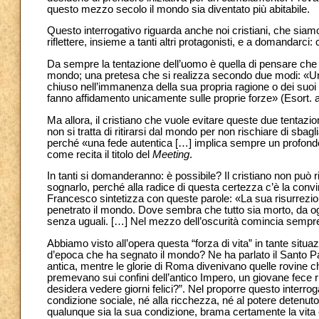
questo mezzo secolo il mondo sia diventato più abitabile.
Questo interrogativo riguarda anche noi cristiani, che siam
riflettere, insieme a tanti altri protagonisti, e a domanda
Da sempre la tentazione dell’uomo è quella di pensare che la
mondo; una pretesa che si realizza secondo due modi: «Uno è
chiuso nell’immanenza della sua propria ragione o dei suoi s
fanno affidamento unicamente sulle proprie forze» (Esort. 
Ma allora, il cristiano che vuole evitare queste due tenta
non si tratta di ritirarsi dal mondo per non rischiare di sba
perché «una fede autentica […] implica sempre un profondo
come recita il titolo del
Meeting
.
In tanti si domanderanno: è possibile? Il cristiano non può
sognarlo, perché alla radice di questa certezza c’è la conv
Francesco sintetizza con queste parole: «La sua risurrezio
penetrato il mondo. Dove sembra che tutto sia morto, da ogn
senza uguali. […] Nel mezzo dell’oscurità comincia sempr
Abbiamo visto all’opera questa “forza di vita” in tante situ
d’epoca che ha segnato il mondo? Ne ha parlato il Santo Pa
antica, mentre le glorie di Roma divenivano quelle rovine 
premevano sui confini dell’antico Impero, un giovane fece r
d
esidera vedere giorni felici?”. Nel proporre questo interr
condizione sociale, né alla ricchezza, né al potere detenut
qualunque sia la sua condizione, brama certamente la vita e 