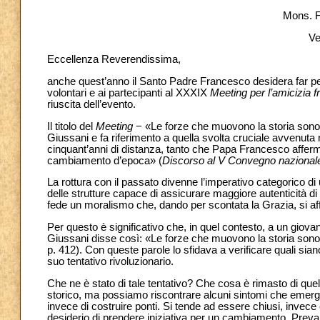
Mons. 
Ve
Eccellenza Reverendissima,
anche quest’anno il Santo Padre Francesco desidera far perve
volontari e ai partecipanti al XXXIX
Meeting per l’amicizia fr
riuscita dell’evento.
Il titolo del
Meeting
− «Le forze che muovono la storia sono 
Giussani e fa riferimento a quella svolta cruciale avvenuta ne
cinquant’anni di distanza, tanto che Papa Francesco affe
cambiamento d’epoca» (
Discorso al V Convegno nazionale 
La rottura con il passato divenne l’imperativo categorico d
delle strutture capace di assicurare maggiore autenticità di v
fede un moralismo che, dando per scontata la Grazia, si affi
Per questo è significativo che, in quel contesto, a un giova
Giussani disse così: «Le forze che muovono la storia sono 
p. 412). Con queste parole lo sfidava a verificare quali sian
suo tentativo rivoluzionario.
Che ne è stato di tale tentativo? Che cosa è rimasto di que
storico, ma possiamo riscontrare alcuni sintomi che emergon
invece di costruire ponti. Si tende ad essere chiusi, invece c
desiderio di prendere iniziativa per un cambiamento. Preval