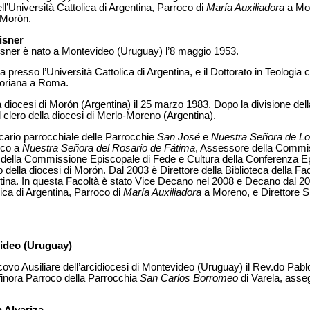
ll’Università Cattolica di Argentina, Parroco di
María Auxiliadora
a Mor
 Morón.
isner
isner è nato a Montevideo (Uruguay) l’8 maggio 1953.
 presso l’Università Cattolica di Argentina, e il Dottorato in Teologia c
goriana a Roma.
a diocesi di Morón (Argentina) il 25 marzo 1983. Dopo la divisione dell
l clero della diocesi di Merlo-Moreno (Argentina).
icario parrocchiale delle Parrocchie
San José
e
Nuestra Señora de Lo
oco a
Nuestra Señora del Rosario de Fátima
, Assessore della Commi
to della Commissione Episcopale di Fede e Cultura della Conferenza E
o della diocesi di Morón. Dal 2003 è Direttore della Biblioteca della Fac
entina. In questa Facoltà è stato Vice Decano nel 2008 e Decano dal 2
lica di Argentina, Parroco di
María Auxiliadora
a Moreno, e Direttore S
video (Uruguay)
ovo Ausiliare dell’arcidiocesi di Montevideo (Uruguay) il Rev.do Pabl
 finora Parroco della Parrocchia
San Carlos Borromeo
di Varela, asseg