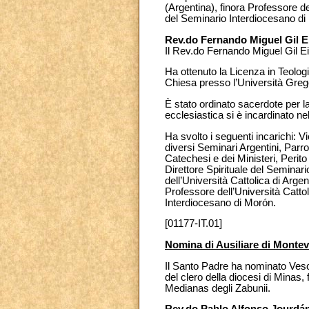
(Argentina), finora Professore de
del Seminario Interdiocesano di
Rev.do Fernando Miguel Gil E
Il Rev.do Fernando Miguel Gil E
Ha ottenuto la Licenza in Teologia
Chiesa presso l’Università Gre
È stato ordinato sacerdote per l
ecclesiastica si è incardinato ne
Ha svolto i seguenti incarichi: V
diversi Seminari Argentini, Parr
Catechesi e dei Ministeri, Peri
Direttore Spirituale del Seminari
dell’Università Cattolica di Arg
Professore dell’Università Catto
Interdiocesano di Morón.
[01177-IT.01]
Nomina di Ausiliare di Monte
Il Santo Padre ha nominato Vesc
del clero della diocesi di Minas,
Medianas degli Zabunii.