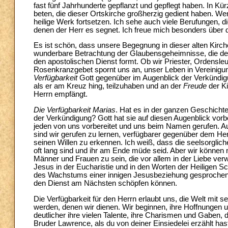
fast fünf Jahrhunderte gepflanzt und gepflegt haben. In K
beten, die dieser Ortskirche großherzig gedient haben. Wen
heilige Werk fortsetzen. Ich sehe auch viele Berufungen, 
denen der Herr es segnet. Ich freue mich besonders über 
Es ist schön, dass unsere Begegnung in dieser alten Kirch
wunderbare Betrachtung der Glaubensgeheimnisse, die der 
den apostolischen Dienst formt. Ob wir Priester, Ordensle
Rosenkranzgebet spornt uns an, unser Leben in Vereinigun
Verfügbarkeit
Gott gegenüber im Augenblick der Verkünd
als er am Kreuz hing, teilzuhaben und an der
Freude
der K
Herrn empfängt.
Die Verfügbarkeit Marias
. Hat es in der ganzen Geschicht
der Verkündigung? Gott hat sie auf diesen Augenblick vorbe
jeden von uns vorbereitet und uns beim Namen gerufen. Au
sind wir gerufen zu lernen, verfügbarer gegenüber dem He
seinen Willen zu erkennen. Ich weiß, dass die seelsorglic
oft lang sind und ihr am Ende müde seid. Aber wir können 
Männer und Frauen zu sein, die vor allem in der Liebe ver
Jesus in der Eucharistie und in den Worten der Heiligen Schr
des Wachstums einer innigen Jesusbeziehung gesprochen ha
den Dienst am Nächsten schöpfen können.
Die Verfügbarkeit für den Herrn erlaubt uns, die Welt mit s
werden, denen wir dienen. Wir beginnen, ihre Hoffnungen 
deutlicher ihre vielen Talente, ihre Charismen und Gaben, d
Bruder Lawrence, als du von deiner Einsiedelei erzählt hast