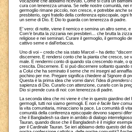
vocazione che abbiamo ricevuto. Come si cura un bambino
cura con tenerezza umana. Se nelle nostre comunità, nei n
germoglio rimane piccolo, non cresce, e potrebbe anche sec
presbiterio, ogni fratello della conferenza episcopale, ogni f
un seme di Dio. E Dio lo guarda con tenerezza di padre.
E’ vero: di notte, viene il nemico e semina un altro seme, e
Com’è brutta la zizzania nei presbiteri… che brutta la zizz
religiose e nei seminari. Curare il germoglio, il germogli
cattivo seme e dall’erbaccia.
Uno di voi – credo che sia stato Marcel – ha detto: “disce
discernere. E rendersi conto che la pianta che cresce, se 
male. E rendermi conto di quando sta crescendo male, o q
crescita. Discernere. E si può discernere soltanto quando 
a Colui che ha seminato il seme che mi insegni ad annaffiar
pochino per me. Pregare significa chiedere al Signore di pre
Questa è la prima idea che vorrei darvi: l’idea di
prendersi 
sapienza di Dio. Curarlo con attenzione, curarlo con la pre
Dio si prende cura di noi: con tenerezza di padre.
La seconda idea che mi viene è che in questo giardino del R
germogli, tutti noi siamo germogli. E
non è facile fare comu
la vita comunitaria, minacciano la pace. La comunità di vita
comunità della conferenza episcopale devono sapersi difende
che il Bangladesh sa dare in ambito di dialogo interreligios
Tauran, quando disse che il Bangladesh è il miglior esempio
per il Cardinale Tauran. Se ieri abbiamo detto questo del dialo
nostra confessione cattolica, delle nostre comunità? Anch