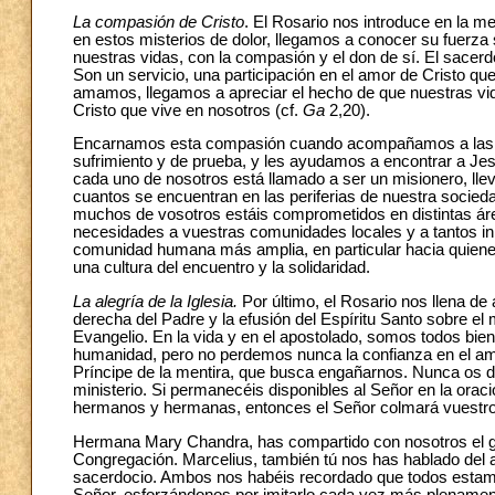
La compasión de Cristo
. El Rosario nos introduce en la 
en estos misterios de dolor, llegamos a conocer su fuerza 
nuestras vidas, con la compasión y el don de sí. El sacerd
Son un servicio, una participación en el amor de Cristo q
amamos, llegamos a apreciar el hecho de que nuestras v
Cristo que vive en nosotros (cf.
Ga
2,20).
Encarnamos esta compasión cuando acompañamos a las 
sufrimiento y de prueba, y les ayudamos a encontrar a Jes
cada uno de nosotros está llamado a ser un misionero, lle
cuantos se encuentran en las periferias de nuestra socie
muchos de vosotros estáis comprometidos en distintas áre
necesidades a vuestras comunidades locales y a tantos inmi
comunidad humana más amplia, en particular hacia quiene
una cultura del encuentro y la solidaridad.
La alegría de la Iglesia.
Por último, el Rosario nos llena de 
derecha del Padre y la efusión del Espíritu Santo sobre el 
Evangelio. En la vida y en el apostolado, somos todos bie
humanidad, pero no perdemos nunca la confianza en el amo
Príncipe de la mentira, que busca engañarnos. Nunca os de
ministerio. Si permanecéis disponibles al Señor en la orac
hermanos y hermanas, entonces el Señor colmará vuestros 
Hermana Mary Chandra, has compartido con nosotros el goz
Congregación. Marcelius, también tú nos has hablado del 
sacerdocio. Ambos nos habéis recordado que todos estamos
Señor, esforzándonos por imitarlo cada vez más plenament