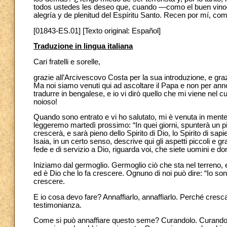
todos ustedes les deseo que, cuando —como el buen vino— la
alegría y de plenitud del Espíritu Santo. Recen por mí, co
[01843-ES.01] [Texto original: Español]
Traduzione in lingua italiana
Cari fratelli e sorelle,
grazie all’Arcivescovo Costa per la sua introduzione, e graz
Ma noi siamo venuti qui ad ascoltare il Papa e non per anno
tradurre in bengalese, e io vi dirò quello che mi viene nel
noioso!
Quando sono entrato e vi ho salutato, mi è venuta in mente
leggeremo martedì prossimo: “In quei giorni, spunterà un p
crescerà, e sarà pieno dello Spirito di Dio, lo Spirito di sapie
Isaia, in un certo senso, descrive qui gli aspetti piccoli e gra
fede e di servizio a Dio, riguarda voi, che siete uomini e do
Iniziamo dal germoglio. Germoglio ciò che sta nel terreno, 
ed è Dio che lo fa crescere. Ognuno di noi può dire: “Io son
crescere.
E io cosa devo fare? Annaffiarlo, annaffiarlo. Perché cresca
testimonianza.
Come si può annaffiare questo seme? Curandolo. Curando i