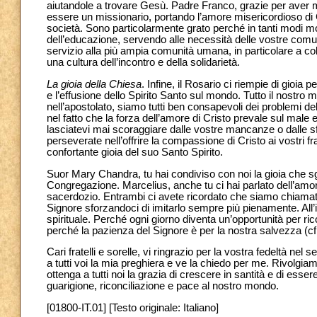
aiutandole a trovare Gesù. Padre Franco, grazie per aver 
essere un missionario, portando l’amore misericordioso di Cri
società. Sono particolarmente grato perché in tanti modi mol
dell’educazione, servendo alle necessità delle vostre comunit
servizio alla più ampia comunità umana, in particolare a c
una cultura dell’incontro e della solidarietà.
La gioia della Chiesa
. Infine, il Rosario ci riempie di gioia 
e l’effusione dello Spirito Santo sul mondo. Tutto il nostro m
nell’apostolato, siamo tutti ben consapevoli dei problemi d
nel fatto che la forza dell’amore di Cristo prevale sul male
lasciatevi mai scoraggiare dalle vostre mancanze o dalle sfi
perseverate nell’offrire la compassione di Cristo ai vostri fra
confortante gioia del suo Santo Spirito.
Suor Mary Chandra, tu hai condiviso con noi la gioia che sg
Congregazione. Marcelius, anche tu ci hai parlato dell’amor
sacerdozio. Entrambi ci avete ricordato che siamo chiamati 
Signore sforzandoci di imitarlo sempre più pienamente. All’in
spirituale. Perché ogni giorno diventa un’opportunità per r
perché la pazienza del Signore è per la nostra salvezza (c
Cari fratelli e sorelle, vi ringrazio per la vostra fedeltà nel
a tutti voi la mia preghiera e ve la chiedo per me. Rivolg
ottenga a tutti noi la grazia di crescere in santità e di esse
guarigione, riconciliazione e pace al nostro mondo.
[01800-IT.01] [Testo originale: Italiano]