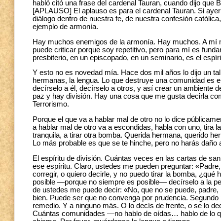
habló citó una frase del cardenal Tauran, cuando dijo que B
[APLAUSO] El aplauso es para el cardenal Tauran. Si ayer di
diálogo dentro de nuestra fe, de nuestra confesión católi
ejemplo de armonía.
Hay muchos enemigos de la armonía. Hay muchos. A mí m
puede criticar porque soy repetitivo, pero para mí es fund
presbiterio, en un episcopado, en un seminario, es el espír
Y esto no es novedad mía. Hace dos mil años lo dijo un tal
hermanas, la lengua. Lo que destruye una comunidad es el 
decírselo a él, decírselo a otros, y así crear un ambiente
paz y hay división. Hay una cosa que me gusta decirla com
Terrorismo.
Porque el que va a hablar mal de otro no lo dice públicamen
a hablar mal de otro va a escondidas, habla con uno, tira 
tranquila, a tirar otra bomba. Querida hermana, querido h
Lo más probable es que se te hinche, pero no harás daño 
El espíritu de división. Cuántas veces en las cartas de sa
ese espíritu. Claro, ustedes me pueden preguntar: «Padre,
corregir, o quiero decirle, y no puedo tirar la bomba, ¿qué
posible —porque no siempre es posible— decírselo a la p
de ustedes me puede decir: «No, que no se puede, padre
bien. Puede ser que no convenga por prudencia. Segundo pr
remedio. Y a ninguno más. O lo decís de frente, o se lo de
Cuántas comunidades —no hablo de oídas… hablo de lo que