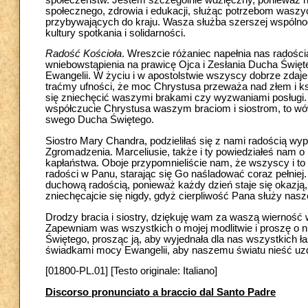
społecznego, zdrowia i edukacji, służąc potrzebom waszy
przybywających do kraju. Wasza służba szerszej wspólnoc
kultury spotkania i solidarności.
Radość Kościoła
. Wreszcie różaniec napełnia nas radośc
wniebowstąpienia na prawicę Ojca i Zesłania Ducha Święte
Ewangelii. W życiu i w apostolstwie wszyscy dobrze zdajem
traćmy ufności, że moc Chrystusa przeważa nad złem i ks
się zniechęcić waszymi brakami czy wyzwaniami posługi. J
współczucie Chrystusa waszym braciom i siostrom, to w
swego Ducha Świętego.
Siostro Mary Chandra, podzieliłaś się z nami radością 
Zgromadzenia. Marceliusie, także i ty powiedziałeś nam o m
kapłaństwa. Oboje przypomnieliście nam, że wszyscy i to
radości w Panu, starając się Go naśladować coraz pełniej
duchową radością, ponieważ każdy dzień staje się okazj
zniechęcajcie się nigdy, gdyż cierpliwość Pana służy nas
Drodzy bracia i siostry, dziękuję wam za waszą wierność 
Zapewniam was wszystkich o mojej modlitwie i proszę o n
Świętego, prosząc ją, aby wyjednała dla nas wszystkich ła
świadkami mocy Ewangelii, aby naszemu światu nieść uzdr
[01800-PL.01] [Testo originale: Italiano]
Discorso pronunciato a braccio dal Santo Padre