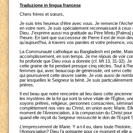
Traduzione in lingua francese
Chers frères et sœurs,
Je suis très heureux d’être avec vous. Je remercie l’Arche
en votre nom. Je suis spécialement reconnaissant à ceux 
Dieu. J’exprime aussi ma gratitude au Père Mintu [Palma] p
l’heure. En tant que successeur de Pierre il est de mon de
qu’aujourd’hui, à travers vos paroles et votre présence, v
La Communauté catholique au Bangladesh est petite. Mais
accomplissement, en son temps. Je me réjouis de voir comme
foi profonde que Dieu vous a donnée (cf.
Mt
13, 31-32). Je
cette graine de foi pendant presque cinq siècles. Tout à l’he
femmes qui, avec beaucoup de générosité, ont servi cette É
qui poursuivent cette œuvre sainte. Je vois aussi de nombr
par lesquelles le Seigneur la bénit. Je suis particulièreme
prières.
Il est beau que notre rencontre ait lieu dans cette ancienn
les mystères de la foi qui sont la sève vitale de l’Église, un
soyons prêtres, religieux, personnes consacrées, séminari
complètement nos vies au Christ, en union avec Marie. Elle
moment de l’Annonciation, à la
compassion
du Christ pour 
quand elle reçoit du Seigneur ressuscité le don de l’Esprit S
L’empressement de Marie
. Y a-t-il eu, dans toute l’hist
l’Annonciation? Dieu l’a préparée pour ce moment et elle