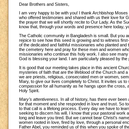
Dear Brothers and Sisters,
I am very happy to be with you! I thank Archbishop Moses [
who offered testimonies and shared with us their love for 
the prayer that we will shortly recite to Our Lady. As the Su
know that, through your words and presence here today, you
The Catholic community in Bangladesh is small. But you are 
rejoice to see how this seed is growing and to witness firs
of the dedicated and faithful missionaries who planted and te
the cemetery here and pray for these men and women who s
missionaries who continue this holy work. I also see many v
God is blessing your land. I am particularly pleased by th
It is good that our meeting takes place in this ancient Chur
mysteries of faith that are the lifeblood of the Church and 
we are priests, religious, consecrated men or women, semina
Mary, to give our lives completely to Christ. It invites us t
compassion
for all humanity as he hangs upon the cross,
Holy Spirit.
Mary’s attentiveness.
In all of history, has there ever be
for that moment and she responded in love and trust. So 
to that call is a lifelong process. Every day we have to lea
seeking to discern his will. I know that your pastoral wor
long and leave you tired. But we cannot bear Christ’s name
women rooted in love, fired by love, through a personal en
Father Abel, you reminded us of this when you spoke of the 