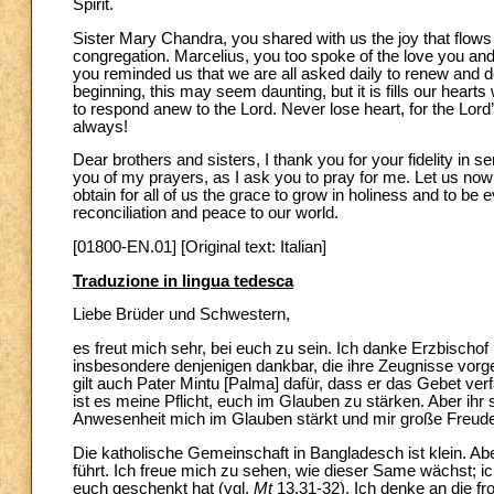
Spirit.
Sister Mary Chandra, you shared with us the joy that flows 
congregation. Marcelius, you too spoke of the love you and 
you reminded us that we are all asked daily to renew and dee
beginning, this may seem daunting, but it is fills our heart
to respond anew to the Lord. Never lose heart, for the Lord’s
always!
Dear brothers and sisters, I thank you for your fidelity in se
you of my prayers, as I ask you to pray for me. Let us no
obtain for all of us the grace to grow in holiness and to be
reconciliation and peace to our world.
[01800-EN.01] [Original text: Italian]
Traduzione in lingua tedesca
Liebe Brüder und Schwestern,
es freut mich sehr, bei euch zu sein. Ich danke Erzbischo
insbesondere denjenigen dankbar, die ihre Zeugnisse vorge
gilt auch Pater Mintu [Palma] dafür, dass er das Gebet verf
ist es meine Pflicht, euch im Glauben zu stärken. Aber ihr
Anwesenheit mich im Glauben stärkt und mir große Freude 
Die katholische Gemeinschaft in Bangladesch ist klein. Abe
führt. Ich freue mich zu sehen, wie dieser Same wächst; ic
euch geschenkt hat (vgl.
Mt
13,31-32). Ich denke an die 