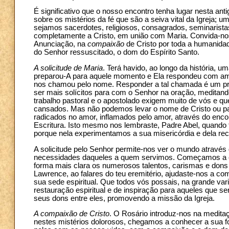
É significativo que o nosso encontro tenha lugar nesta an
sobre os mistérios da fé que são a seiva vital da Igreja; um
sejamos sacerdotes, religiosos, consagrados, seminarista
completamente a Cristo, em união com Maria. Convida-nos
Anunciação, na
compaixão
de Cristo por toda a humanida
do Senhor ressuscitado, o dom do Espírito Santo.
A solicitude de Maria
. Terá havido, ao longo da história,
preparou-A para aquele momento e Ela respondeu com am
nos chamou pelo nome. Responder a tal chamada é um pr
ser mais solícitos para com o Senhor na oração, meditand
trabalho pastoral e o apostolado exigem muito de vós e 
cansados. Mas não podemos levar o nome de Cristo ou pa
radicados no amor, inflamados pelo amor, através do enc
Escritura. Isto mesmo nos lembraste, Padre Abel, quando f
porque nela experimentamos a sua misericórdia e dela re
A solicitude pelo Senhor permite-nos ver o mundo através 
necessidades daqueles a quem servimos. Começamos a e
forma mais clara os numerosos talentos, carismas e dons q
Lawrence, ao falares do teu eremitério, ajudaste-nos a c
sua sede espiritual. Que todos vós possais, na grande va
restauração espiritual e de inspiração para aqueles que s
seus dons entre eles, promovendo a missão da Igreja.
A compaixão de Cristo
. O Rosário introduz-nos na medit
nestes mistérios dolorosos, chegamos a conhecer a sua f