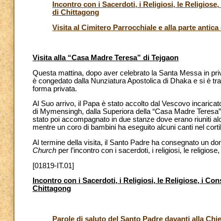
Incontro con i Sacerdoti, i Religiosi, le Religiose
di Chittagong
Visita al Cimitero Parrocchiale e alla parte antica
Visita alla “Casa Madre Teresa” di Tejgaon
Questa mattina, dopo aver celebrato la Santa Messa in priva
è congedato dalla Nunziatura Apostolica di Dhaka e si è tras
forma privata.
Al Suo arrivo, il Papa è stato accolto dal Vescovo incaric
di Mymensingh, dalla Superiora della “Casa Madre Teresa” e
stato poi accompagnato in due stanze dove erano riuniti alcu
mentre un coro di bambini ha eseguito alcuni canti nel corti
Al termine della visita, il Santo Padre ha consegnato un do
Church
per l’incontro con i sacerdoti, i religiosi, le religiose
[01819-IT.01]
Incontro con i Sacerdoti, i Religiosi, le Religiose, i Co
Chittagong
Parole di saluto del Santo Padre davanti alla Chi