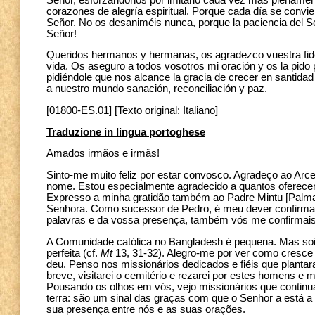
corazones de alegría espiritual. Porque cada día se conv
Señor. No os desaniméis nunca, porque la paciencia del Se
Señor!
Queridos hermanos y hermanas, os agradezco vuestra fidelid
vida. Os aseguro a todos vosotros mi oración y os la pido
pidiéndole que nos alcance la gracia de crecer en santidad 
a nuestro mundo sanación, reconciliación y paz.
[01800-ES.01] [Texto original: Italiano]
Traduzione in lingua portoghese
Amados irmãos e irmãs!
Sinto-me muito feliz por estar convosco. Agradeço ao Ar
nome. Estou especialmente agradecido a quantos oferece
Expresso a minha gratidão também ao Padre Mintu [Palma
Senhora. Como sucessor de Pedro, é meu dever confirmar
palavras e da vossa presença, também vós me confirmais 
A Comunidade católica no Bangladesh é pequena. Mas soi
perfeita (cf.
Mt
13, 31-32). Alegro-me por ver como cresce 
deu. Penso nos missionários dedicados e fiéis que planta
breve, visitarei o cemitério e rezarei por estes homens e 
Pousando os olhos em vós, vejo missionários que contin
terra: são um sinal das graças com que o Senhor a está a
sua presença entre nós e as suas orações.