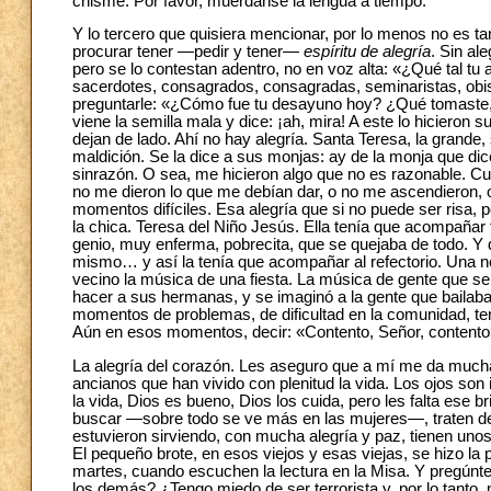
chisme. Por favor, muérdanse la lengua a tiempo.
Y lo tercero que quisiera mencionar, por lo menos no es tan
procurar tener —pedir y tener—
espíritu de alegría
. Sin al
pero se lo contestan adentro, no en voz alta: «¿Qué tal 
sacerdotes, consagrados, consagradas, seminaristas, obis
preguntarle: «¿Cómo fue tu desayuno hoy? ¿Qué tomaste,
viene la semilla mala y dice: ¡ah, mira! A este lo hicieron s
dejan de lado. Ahí no hay alegría. Santa Teresa, la grand
maldición. Se la dice a sus monjas: ay de la monja que dic
sinrazón. O sea, me hicieron algo que no es razonable. 
no me dieron lo que me debían dar, o no me ascendieron, o
momentos difíciles. Esa alegría que si no puede ser risa,
la chica. Teresa del Niño Jesús. Ella tenía que acompañar 
genio, muy enferma, pobrecita, que se quejaba de todo. Y qu
mismo… y así la tenía que acompañar al refectorio. Una no
vecino la música de una fiesta. La música de gente que se 
hacer a sus hermanas, y se imaginó a la gente que bailaba, 
momentos de problemas, de dificultad en la comunidad, tene
Aún en esos momentos, decir: «Contento, Señor, contento
La alegría del corazón. Les aseguro que a mí me da much
ancianos que han vivido con plenitud la vida. Los ojos son 
la vida, Dios es bueno, Dios los cuida, pero les falta ese br
buscar —sobre todo se ve más en las mujeres—, traten de 
estuvieron sirviendo, con mucha alegría y paz, tienen unos o
El pequeño brote, en esos viejos y esas viejas, se hizo la 
martes, cuando escuchen la lectura en la Misa. Y pregúnte
los demás? ¿Tengo miedo de ser terrorista y, por lo tanto,