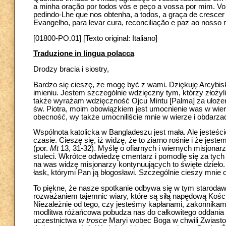
a minha oração por todos vós e peço a vossa por mim. Vo
pedindo-Lhe que nos obtenha, a todos, a graça de cresce
Evangelho, para levar cura, reconciliação e paz ao nosso
[01800-PO.01] [Texto original: Italiano]
Traduzione in lingua polacca
Drodzy bracia i siostry,
Bardzo się cieszę, że mogę być z wami. Dziękuję Arcyb
imieniu. Jestem szczególnie wdzięczny tym, którzy złożyli 
także wyrażam wdzięczność Ojcu Mintu [Palma] za ułożen
św. Piotra, moim obowiązkiem jest umocnienie was w wierze
obecność, wy także umocniliście mnie w wierze i obdarzac
Wspólnota katolicka w Bangladeszu jest mała. Ale jesteś
czasie. Cieszę się, iż widzę, że to ziarno rośnie i że jes
(por.
Mt
13, 31-32). Myślę o ofiarnych i wiernych misjonarza
stuleci. Wkrótce odwiedzę cmentarz i pomodlę się za tych 
na was widzę misjonarzy kontynuujących to święte dzieło
łask, którymi Pan ją błogosławi. Szczególnie cieszy mnie 
To piękne, że nasze spotkanie odbywa się w tym staroda
rozważaniem tajemnic wiary, które są siłą napędową Kościo
Niezależnie od tego, czy jesteśmy kapłanami, zakonnika
modlitwa różańcowa pobudza nas do całkowitego oddania 
uczestnictwa
w trosce
Maryi wobec Boga w chwili Zwiast