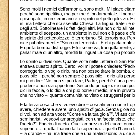
Sono molti i nemici dell’armonia, sono molti. Mi piace cit
perché sono ripetitivo, ma per me è fondamentale. Il nemico 
episcopato, in un seminario è lo spirito del pettegolezzo. E
in una Lettera che scrisse alla Chiesa. La lingua, fratelli e 
degli altri. Sottolineare i difetti degli altri. Ma non dirlo all
ambiente di sospetto, un ambiente in cui non c’è pace e c’
lo spirito del pettegolezzo: è terrorismo. Sì, terrorismo. Per
dice pubblicamente: “Sono un terrorista”. E chi parla male d
E quella bomba distrugge. E lui se ne va, tranquillamente, a
parlar male di un altro, morditi la lingua! La cosa più probabi
Lo spirito di divisione. Quante volte nelle Lettere di San
entrava questo spirito. Certo, voi mi potete chiedere: “Padre,
correggerlo, o voglio dirlo, ma non posso tirare la bomba, 
possibile – perché non sempre è possibile – dirlo alla pers
mi può dire: “No, non si può fare, Padre, perché è una pe
prudenza non sia opportuno. Secondo principio: se non puoi d
dici in faccia, o lo dici a chi può porre rimedio, ma in priva
che ho visto –, quante comunità ho visto distruggersi per lo
E la terza cosa che vi volevo dire – così almeno non è trop
avere, chiedere e avere, uno
spirito di gioia
. Senza gioia no
di voi, non ad alta voce: “Come va la tua gioia?”. Vi assic
seminaristi, vescovi amareggiati, con una faccia triste, che
l’aceto?”. Faccia di aceto. Quell’amarezza del cuore, quando
superiore… quella l’hanno fatta superiora… quello l’hanno 
– la grande – ha una frase che è una maledizione; la dice 