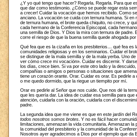
¿Y yo qué tengo que hacer? Regarla. Regarla. Para que eso 
que dar como testimonio. ¿Cómo se puede regar esta semil
a crecer! Cuidar la vocación que hemos recibido. Como se
anciano. La vocación se cuida con ternura humana. Si en n
de ternura humana, el brote queda chiquito, no crece, y qu
cada hermano de la Conferencia Episcopal, cada hermano
una semilla de Dios. Y Dios la mira con ternura de padre. 
corre el riesgo de que la buena semilla quede ahogada por 
Qué fea que es la cizaña en los presbiterios… qué fea es 
comunidades religiosas y en los seminarios. Cuidar el brote
se distingue de la mala semilla y de la mala yerba. Uno d
ver cómo crece mi vocación». Cuidar es discernir. Y darse 
los días, crece bien. Si va por este otro lado y la descu
compañías o amigos o personas o situaciones que amenaz
tiene un corazón orante. Orar. Cuidar es orar. Es pedirle a 
o me quedo dormido, que la riegue un tiempito por mí.
Orar es pedirle al Señor que nos cuide. Que nos dé la ter
que les quería dar. La idea de cuidar esa semilla para que e
atención, cuidarla con la oración, cuidarla con el discerni
padre.
La segunda idea que me viene es que en este jardín del Re
todos nosotros somos brotes
. Y no es fácil hacer comunid
limitaciones, amenazan la vida comunitaria. Amenazan la 
la comunidad del presbiterio y la comunidad de la Conferen
Nosotros ayer agradecimos a Dios por el ejemplo que da B