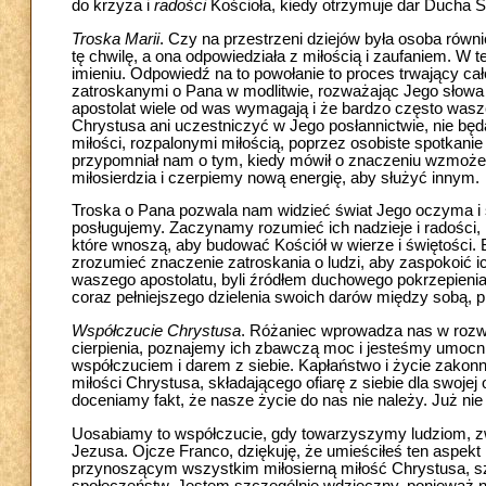
do krzyża i
radości
Kościoła, kiedy otrzymuje dar Ducha 
Troska Marii
. Czy na przestrzeni dziejów była osoba równ
tę chwilę, a ona odpowiedziała z miłością i zaufaniem. W
imieniu. Odpowiedź na to powołanie to proces trwający ca
zatroskanymi o Pana w modlitwie, rozważając Jego słowa 
apostolat wiele od was wymagają i że bardzo często wasze
Chrystusa ani uczestniczyć w Jego posłannictwie, nie b
miłości, rozpalonymi miłością, poprzez osobiste spotkani
przypomniał nam o tym, kiedy mówił o znaczeniu wzmoże
miłosierdzia i czerpiemy nową energię, aby służyć innym.
Troska o Pana pozwala nam widzieć świat Jego oczyma i s
posługujemy. Zaczynamy rozumieć ich nadzieje i radości, lę
które wnoszą, aby budować Kościół w wierze i świętości. 
zrozumieć znaczenie zatroskania o ludzi, aby zaspokoić i
waszego apostolatu, byli źródłem duchowego pokrzepienia i 
coraz pełniejszego dzielenia swoich darów między sobą, pr
Współczucie Chrystusa
. Różaniec wprowadza nas w rozwa
cierpienia, poznajemy ich zbawczą moc i jesteśmy umocni
współczuciem i darem z siebie. Kapłaństwo i życie zakonn
miłości Chrystusa, składającego ofiarę z siebie dla swoje
doceniamy fakt, że nasze życie do nas nie należy. Już ni
Uosabiamy to współczucie, gdy towarzyszymy ludziom, zwł
Jezusa. Ojcze Franco, dziękuję, że umieściłeś ten aspekt
przynoszącym wszystkim miłosierną miłość Chrystusa, sz
społeczeństw. Jestem szczególnie wdzięczny, ponieważ n