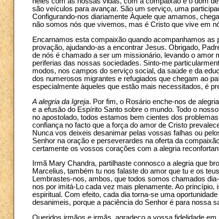
neles com as nossas vidas, com a compaixão e o dom de n
são veículos para avançar. São um serviço, uma participa
Configurando-nos diariamente Àquele que amamos, chegam
não somos nós que vivemos, mas é Cristo que vive em nó
Encarnamos esta compaixão quando acompanhamos as pe
provação, ajudando-as a encontrar Jesus. Obrigado, Padre
de nós é chamado a ser um missionário, levando o amor mi
periferias das nossas sociedades. Sinto-me particularmen
modos, nos campos do serviço social, da saúde e da edu
dos numerosos migrantes e refugiados que chegam ao pa
especialmente àqueles que estão mais necessitados, é prec
A alegria da Igreja
. Por fim, o Rosário enche-nos de alegria
e a efusão do Espírito Santo sobre o mundo. Todo o nosso 
no apostolado, todos estamos bem cientes dos problema
confiança no facto que a força do amor de Cristo prevalec
Nunca vos deixeis desanimar pelas vossas falhas ou pelos
Senhor na oração e perseverardes na oferta da compaixão
certamente os vossos corações com a alegria reconfortant
Irmã Mary Chandra, partilhaste connosco a alegria que br
Marcelius, também tu nos falaste do amor que tu e os te
Lembrastes-nos, ambos, que todos somos chamados dia-a-d
nos por imitá-Lo cada vez mais plenamente. Ao princípio,
espiritual. Com efeito, cada dia torna-se uma oportunid
desanimeis, porque a paciência do Senhor é para nossa s
Queridos irmãos e irmãs, agradeço a vossa fidelidade em s