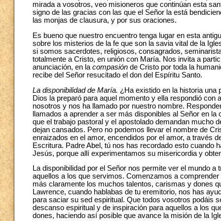
mirada a vosotros, veo misioneros que continúan esta san
signo de las gracias con las que el Señor la está bendicie
las monjas de clausura, y por sus oraciones.
Es bueno que nuestro encuentro tenga lugar en esta antigu
sobre los misterios de la fe que son la savia vital de la Igle
si somos sacerdotes, religiosos, consagrados, seminaristas
totalmente a Cristo, en unión con María. Nos invita a partic
anunciación, en la
compasión
de Cristo por toda la human
recibe del Señor resucitado el don del Espíritu Santo.
La disponibilidad de María.
¿Ha existido en la historia un
Dios la preparó para aquel momento y ella respondió con 
nosotros y nos ha llamado por nuestro nombre. Responder
llamados a aprender a ser más disponibles al Señor en la 
que el trabajo pastoral y el apostolado demandan mucho d
dejan cansados. Pero no podemos llevar el nombre de Cris
enraizados en el amor, encendidos por el amor, a través d
Escritura. Padre Abel, tú nos has recordado esto cuando h
Jesús, porque allí experimentamos su misericordia y obt
La disponibilidad por el Señor nos permite ver el mundo a
aquellos a los que servimos. Comenzamos a comprender s
más claramente los muchos talentos, carismas y dones que 
Lawrence, cuando hablabas de tu eremitorio, nos has ayu
para saciar su sed espiritual. Que todos vosotros podáis s
descanso espiritual y de inspiración para aquellos a los 
dones, haciendo así posible que avance la misión de la Igl