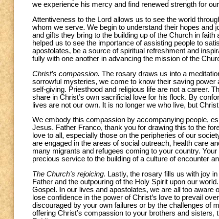
we experience his mercy and find renewed strength for our 
Attentiveness to the Lord allows us to see the world throu
whom we serve. We begin to understand their hopes and jo
and gifts they bring to the building up of the Church in fa
helped us to see the importance of assisting people to satisfy 
apostolates, be a source of spiritual refreshment and inspi
fully with one another in advancing the mission of the Chur
Christ’s compassion.
The rosary draws us into a meditatio
sorrowful mysteries, we come to know their saving power an
self-giving. Priesthood and religious life are not a career.
share in Christ’s own sacrificial love for his flock. By con
lives are not our own. It is no longer we who live, but Christ
We embody this compassion by accompanying people, especia
Jesus. Father Franco, thank you for drawing this to the for
love to all, especially those on the peripheries of our soci
are engaged in the areas of social outreach, health care a
many migrants and refugees coming to your country. Your se
precious service to the building of a culture of encounter and
The Church’s rejoicing
. Lastly, the rosary fills us with joy 
Father and the outpouring of the Holy Spirit upon our world.
Gospel. In our lives and apostolates, we are all too aware 
lose confidence in the power of Christ’s love to prevail ove
discouraged by your own failures or by the challenges of min
offering Christ’s compassion to your brothers and sisters, th