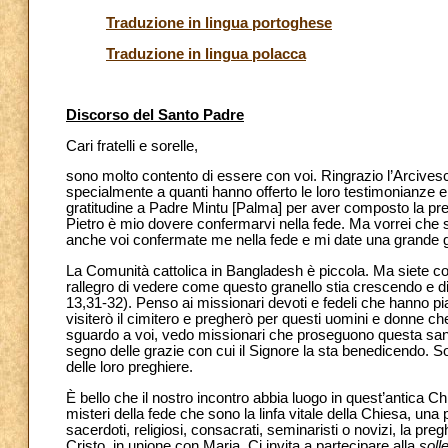
Traduzione in lingua portoghese
Traduzione in lingua polacca
Discorso del Santo Padre
Cari fratelli e sorelle,
sono molto contento di essere con voi. Ringrazio l’Arcive
specialmente a quanti hanno offerto le loro testimonianze e
gratitudine a Padre Mintu [Palma] per aver composto la pr
Pietro è mio dovere confermarvi nella fede. Ma vorrei che s
anche voi confermate me nella fede e mi date una grande g
La Comunità cattolica in Bangladesh è piccola. Ma siete c
rallegro di vedere come questo granello stia crescendo e di
13,31-32). Penso ai missionari devoti e fedeli che hanno pi
visiterò il cimitero e pregherò per questi uomini e donne c
sguardo a voi, vedo missionari che proseguono questa sant
segno delle grazie con cui il Signore la sta benedicendo. So
delle loro preghiere.
È bello che il nostro incontro abbia luogo in quest’antica 
misteri della fede che sono la linfa vitale della Chiesa, una 
sacerdoti, religiosi, consacrati, seminaristi o novizi, la pr
Cristo, in unione con Maria. Ci invita a partecipare alla
soll