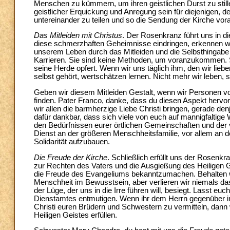
Menschen zu kümmern, um ihren geistlichen Durst zu stillen.
geistlicher Erquickung und Anregung sein für diejenigen, d
untereinander zu teilen und so die Sendung der Kirche vor
Das Mitleiden mit Christus
. Der Rosenkranz führt uns in d
diese schmerzhaften Geheimnisse eindringen, erkennen wir 
unserem Leben durch das Mitleiden und die Selbsthingabe
Karrieren. Sie sind keine Methoden, um voranzukommen. Sie
seine Herde opfert. Wenn wir uns täglich ihm, den wir lieb
selbst gehört, wertschätzen lernen. Nicht mehr wir leben, s
Geben wir diesem Mitleiden Gestalt, wenn wir Personen vor
finden. Pater Franco, danke, dass du diesen Aspekt hervor
wir allen die barmherzige Liebe Christi bringen, gerade d
dafür dankbar, dass sich viele von euch auf mannigfaltige
den Bedürfnissen eurer örtlichen Gemeinschaften und der 
Dienst an der größeren Menschheitsfamilie, vor allem an d
Solidarität aufzubauen.
Die Freude der Kirche
. Schließlich erfüllt uns der Rosenkr
zur Rechten des Vaters und die Ausgießung des Heiligen Ge
die Freude des Evangeliums bekanntzumachen. Behalten wi
Menschheit im Bewusstsein, aber verlieren wir niemals das
der Lüge, der uns in die Irre führen will, besiegt. Lasst
Dienstamtes entmutigen. Wenn ihr dem Herrn gegenüber im 
Christi euren Brüdern und Schwestern zu vermitteln, dann 
Heiligen Geistes erfüllen.