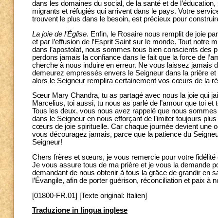
dans les domaines du social, de la santé et de l’éducati
migrants et réfugiés qui arrivent dans le pays. Votre servi
trouvent le plus dans le besoin, est précieux pour construire
La joie de l’Église
. Enfin, le Rosaire nous remplit de joie pa
et par l’effusion de l’Esprit Saint sur le monde. Tout notre m
dans l’apostolat, nous sommes tous bien conscients des 
perdons jamais la confiance dans le fait que la force de l’
cherche à nous induire en erreur. Ne vous laissez jamais 
demeurez empressés envers le Seigneur dans la prière et p
alors le Seigneur remplira certainement vos cœurs de la réc
Sœur Mary Chandra, tu as partagé avec nous la joie qui jail
Marcelius, toi aussi, tu nous as parlé de l’amour que toi 
Tous les deux, vous nous avez rappelé que nous sommes tou
dans le Seigneur en nous efforçant de l’imiter toujours plu
cœurs de joie spirituelle. Car chaque journée devient un
vous découragez jamais, parce que la patience du Seigneur
Seigneur!
Chers frères et sœurs, je vous remercie pour votre fidélité 
Je vous assure tous de ma prière et je vous la demande pou
demandant de nous obtenir à tous la grâce de grandir en sai
l’Évangile, afin de porter guérison, réconciliation et paix à
[01800-FR.01] [Texte original: Italien]
Traduzione in lingua inglese