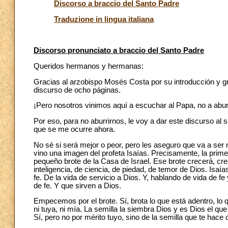
Discorso a braccio del Santo Padre
Traduzione in lingua italiana
Discorso pronunciato a braccio del Santo Padre
Queridos hermanos y hermanas:
Gracias al arzobispo Mosés Costa por su introducción y gr
discurso de ocho páginas.
¡Pero nosotros vinimos aquí a escuchar al Papa, no a abur
Por eso, para no aburrirnos, le voy a dar este discurso al s
que se me ocurre ahora.
No sé si será mejor o peor, pero les aseguro que va a se
vino una imagen del profeta Isaías. Precisamente, la prime
pequeño brote de la Casa de Israel. Ese brote crecerá, crec
inteligencia, de ciencia, de piedad, de temor de Dios. Isaí
fe. De la vida de servicio a Dios. Y, hablando de vida de 
de fe. Y que sirven a Dios.
Empecemos por el brote. Sí, brota lo que está adentro, lo qu
ni tuya, ni mía. La semilla la siembra Dios y es Dios el qu
Sí, pero no por mérito tuyo, sino de la semilla que te hace 