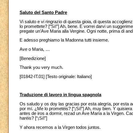
Saluto del Santo Padre
Vi saluto e vi ringrazio di questa gioia, di questa accoglie
lo promettete? [“Sì!”] Ah, bene. E vorrei darvi un suggerime
pregate un’Ave Maria alla Vergine. Ogni notte, prima di and
E adesso preghiamo la Madonna tutti insieme.
Ave o Maria, …
[Benedizione]
Thank you very much.
[01842-IT.01] [Testo originale: Italiano]
Traduzione di lavoro in lingua spagnola
Os saludo y os doy las gracias por esta alegría, por esta 
por mí. ¿Me lo prometéis? [“¡Sí!”] Ah, muy bien. Y quisier
antes de iros a dormir, rezad un Ave María a la Virgen. Ca
haréis? [“¡Sí!”]
Y ahora recemos a la Virgen todos juntos.