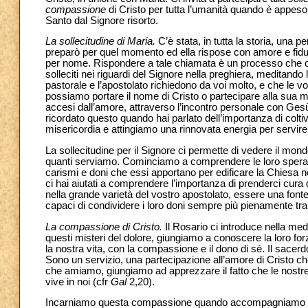
compassione
di Cristo per tutta l’umanità quando è appeso 
Santo dal Signore risorto.
La sollecitudine di Maria.
C’è stata, in tutta la storia, una
preparò per quel momento ed ella rispose con amore e fiduc
per nome. Rispondere a tale chiamata è un processo che du
solleciti nei riguardi del Signore nella preghiera, meditando
pastorale e l’apostolato richiedono da voi molto, e che le 
possiamo portare il nome di Cristo o partecipare alla sua 
accesi dall’amore, attraverso l’incontro personale con Gesù n
ricordato questo quando hai parlato dell’importanza di colt
misericordia e attingiamo una rinnovata energia per servire gl
La sollecitudine per il Signore ci permette di vedere il mondo
quanti serviamo. Cominciamo a comprendere le loro speranze 
carismi e doni che essi apportano per edificare la Chiesa ne
ci hai aiutati a comprendere l’importanza di prenderci cura d
nella grande varietà del vostro apostolato, essere una fonte 
capaci di condividere i loro doni sempre più pienamente tra
La compassione di Cristo.
Il Rosario ci introduce nella me
questi misteri del dolore, giungiamo a conoscere la loro fo
la nostra vita, con la compassione e il dono di sé. Il sacer
Sono un servizio, una partecipazione all’amore di Cristo c
che amiamo, giungiamo ad apprezzare il fatto che le nostr
vive in noi (cfr
Gal
2,20).
Incarniamo questa compassione quando accompagniamo le p