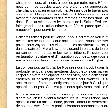
chacun de nous, et il nous a appelés par notre nom. Répond
nous sommes appelés à apprendre à être plus empressés en
cherchant à discerner sa volonté. Je sais que le travail p
sont souvent longues et vous fatiguent. Mais nous ne pouvo
avant tout des hommes et des femmes enracinés dans l’am
dans l’Eucharistie et dans les paroles de la Sainte Écriture
faire grandir une relation intime avec Jésus, parce que là
renouvelée pour servir les autres.
L’empressement pour le Seigneur nous permet de voir le mo
nécessités de tous ceux que nous servons. Nous commenço
poids, nous voyons plus clairement les nombreux talents, cha
dans la sainteté. Frère Lawrence, quand tu parlais de ton 
personnes pour rassasier leur soif spirituelle. Puissiez-vo
restauration spirituelle et d’inspiration pour ceux que vou
eux leurs dons, faisant progresser la mission de l’Église.
La compassion du Christ
. Le Rosaire nous introduit dans l
profondément dans ces mystères douloureux, nous parveno
l’appel à en être participants par nos vies, par la compassi
carrières. Ils ne sont pas des véhicules pour avancer. Ils so
son troupeau. En nous configurant chaque jour à Celui que
appartiennent pas. Ce n’est plus nous qui vivons, mais le Ch
Nous incarnons cette compassion quand nous accompagno
d’épreuve, en les aidant à trouver Jésus. Père Franco, me
appelé à être un missionnaire, portant l’amour miséricordie
de nos sociétés. Je suis particulièrement reconnaissant