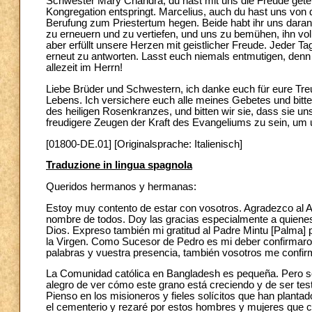
Schwester Mary Chandra, du hast mit uns die Freude gete
Kongregation entspringt. Marcelius, auch du hast uns von 
Berufung zum Priestertum hegen. Beide habt ihr uns daran e
zu erneuern und zu vertiefen, und uns zu bemühen, ihn 
aber erfüllt unsere Herzen mit geistlicher Freude. Jeder
erneut zu antworten. Lasst euch niemals entmutigen, denn 
allezeit im Herrn!
Liebe Brüder und Schwestern, ich danke euch für eure Treu
Lebens. Ich versichere euch alle meines Gebetes und bitte
des heiligen Rosenkranzes, und bitten wir sie, dass sie un
freudigere Zeugen der Kraft des Evangeliums zu sein, um 
[01800-DE.01] [Originalsprache: Italienisch]
Traduzione in lingua spagnola
Queridos hermanos y hermanas:
Estoy muy contento de estar con vosotros. Agradezco al A
nombre de todos. Doy las gracias especialmente a quienes
Dios. Expreso también mi gratitud al Padre Mintu [Palma
la Virgen. Como Sucesor de Pedro es mi deber confirmaros 
palabras y vuestra presencia, también vosotros me confirm
La Comunidad católica en Bangladesh es pequeña. Pero s
alegro de ver cómo este grano está creciendo y de ser test
Pienso en los misioneros y fieles solícitos que han plantad
el cementerio y rezaré por estos hombres y mujeres que con