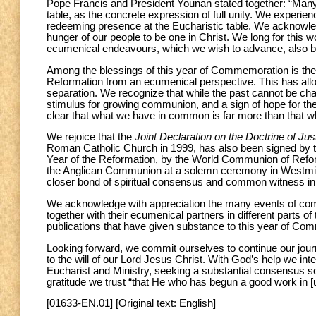
Pope Francis and President Younan stated together: “Many
table, as the concrete expression of full unity. We experie
redeeming presence at the Eucharistic table. We acknowledge 
hunger of our people to be one in Christ. We long for this w
ecumenical endeavours, which we wish to advance, also by
Among the blessings of this year of Commemoration is the f
Reformation from an ecumenical perspective. This has allow
separation. We recognize that while the past cannot be ch
stimulus for growing communion, and a sign of hope for th
clear that what we have in common is far more than that whi
We rejoice that the
Joint Declaration on the Doctrine of Just
Roman Catholic Church in 1999, has also been signed by 
Year of the Reformation, by the World Communion of Refo
the Anglican Communion at a solemn ceremony in Westmin
closer bond of spiritual consensus and common witness in 
We acknowledge with appreciation the many events of com
together with their ecumenical partners in different parts of
publications that have given substance to this year of Co
Looking forward, we commit ourselves to continue our journ
to the will of our Lord Jesus Christ. With God’s help we in
Eucharist and Ministry, seeking a substantial consensus 
gratitude we trust “that He who has begun a good work in [us]
[01633-EN.01] [Original text: English]