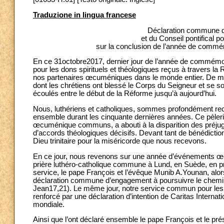
Traduzione in lingua francese
Déclaration commune de
et du Conseil pontifical p
sur la conclusion de l’année de commém
En ce 31octobre2017, dernier jour de l’année de commé
pour les dons spirituels et théologiques reçus à traver
nos partenaires œcuméniques dans le monde entier. De 
dont les chrétiens ont blessé le Corps du Seigneur et se 
écoulés entre le début de la Réforme jusqu’à aujourd’hui.
Nous, luthériens et catholiques, sommes profondément 
ensemble durant les cinquante dernières années. Ce pèlerina
œcuménique communs, a abouti à la disparition des préjugés
d’accords théologiques décisifs. Devant tant de bénédictio
Dieu trinitaire pour la miséricorde que nous recevons.
En ce jour, nous revenons sur une année d’événements 
prière luthéro-catholique commune à Lund, en Suède, en p
service, le pape François et l’évêque Munib A.Younan, alor
déclaration commune d’engagement à poursuivre le chemin 
Jean17,21). Le même jour, notre service commun pour les p
renforcé par une déclaration d’intention de Caritas Internat
mondiale.
Ainsi que l’ont déclaré ensemble le pape François et le