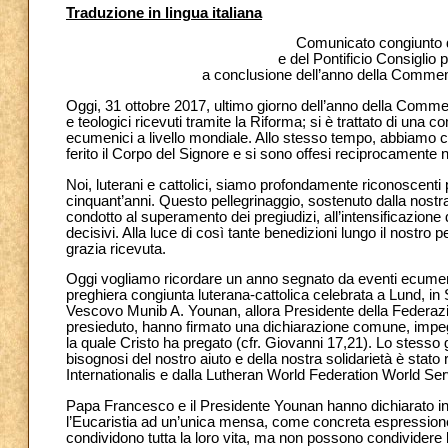
Traduzione in lingua italiana
Comunicato congiunto 
e del Pontificio Consiglio 
a conclusione dell’anno della Commem
Oggi, 31 ottobre 2017, ultimo giorno dell’anno della Comme
e teologici ricevuti tramite la Riforma; si è trattato di un
ecumenici a livello mondiale. Allo stesso tempo, abbiamo chi
ferito il Corpo del Signore e si sono offesi reciprocamente n
Noi, luterani e cattolici, siamo profondamente riconoscent
cinquant’anni. Questo pellegrinaggio, sostenuto dalla nostr
condotto al superamento dei pregiudizi, all’intensificazion
decisivi. Alla luce di così tante benedizioni lungo il nostro p
grazia ricevuta.
Oggi vogliamo ricordare un anno segnato da eventi ecumenici
preghiera congiunta luterana-cattolica celebrata a Lund, in
Vescovo Munib A. Younan, allora Presidente della Federazio
presieduto, hanno firmato una dichiarazione comune, impe
la quale Cristo ha pregato (cfr. Giovanni 17,21). Lo stesso
bisognosi del nostro aiuto e della nostra solidarietà è stato r
Internationalis e dalla Lutheran World Federation World Ser
Papa Francesco e il Presidente Younan hanno dichiarato in
l’Eucaristia ad un’unica mensa, come concreta espressione 
condividono tutta la loro vita, ma non possono condividere