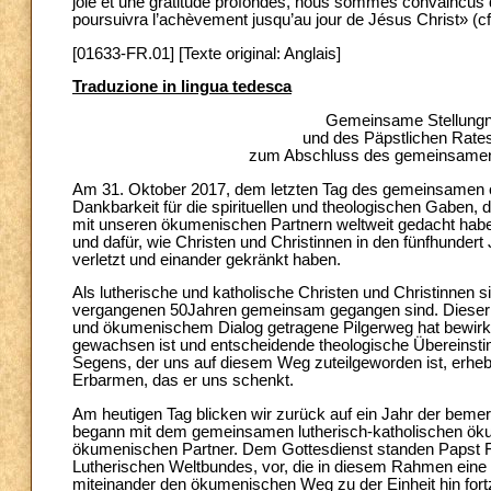
joie et une gratitude profondes, nous sommes convaincus
poursuivra l’achèvement jusqu’au jour de Jésus Christ» (cf
[01633-FR.01] [Texte original: Anglais]
Traduzione in lingua tedesca
Gemeinsame Stellungn
und des Päpstlichen Rates
zum Abschluss des gemeinsamen 
Am 31. Oktober 2017, dem letzten Tag des gemeinsamen ö
Dankbarkeit für die spirituellen und theologischen Gaben,
mit unseren ökumenischen Partnern weltweit gedacht hab
und dafür, wie Christen und Christinnen in den fünfhundert
verletzt und einander gekränkt haben.
Als lutherische und katholische Christen und Christinnen s
vergangenen 50Jahren gemeinsam gegangen sind. Diese
und ökumenischem Dialog getragene Pilgerweg hat bewirkt,
gewachsen ist und entscheidende theologische Übereinsti
Segens, der uns auf diesem Weg zuteilgeworden ist, erheb
Erbarmen, das er uns schenkt.
Am heutigen Tag blicken wir zurück auf ein Jahr der be
begann mit dem gemeinsamen lutherisch-katholischen öku
ökumenischen Partner. Dem Gottesdienst standen Papst F
Lutherischen Weltbundes, vor, die in diesem Rahmen eine 
miteinander den ökumenischen Weg zu der Einheit hin fortz