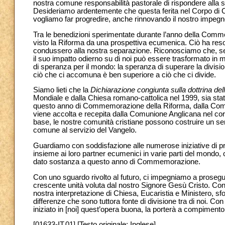
nostra comune responsabilità pastorale di rispondere alla se
Desideriamo ardentemente che questa ferita nel Corpo di Cri
vogliamo far progredire, anche rinnovando il nostro impegno 
Tra le benedizioni sperimentate durante l’anno della Commemo
visto la Riforma da una prospettiva ecumenica. Ciò ha res
condussero alla nostra separazione. Riconosciamo che, se 
il suo impatto odierno su di noi può essere trasformato in
di speranza per il mondo: la speranza di superare la divi
ciò che ci accomuna è ben superiore a ciò che ci divide.
Siamo lieti che la
Dichiarazione congiunta sulla dottrina dell
Mondiale e dalla Chiesa romano-cattolica nel 1999, sia sta
questo anno di Commemorazione della Riforma, dalla Comu
viene accolta e recepita dalla Comunione Anglicana nel co
base, le nostre comunità cristiane possono costruire un se
comune al servizio del Vangelo.
Guardiamo con soddisfazione alle numerose iniziative di pre
insieme ai loro partner ecumenici in varie parti del mondo, 
dato sostanza a questo anno di Commemorazione.
Con uno sguardo rivolto al futuro, ci impegniamo a prosegui
crescente unità voluta dal nostro Signore Gesù Cristo. Con l
nostra interpretazione di Chiesa, Eucaristia e Ministero, sf
differenze che sono tuttora fonte di divisione tra di noi. Con
iniziato in [noi] quest’opera buona, la porterà a compimento f
[01633-IT.01] [Testo originale: Inglese]