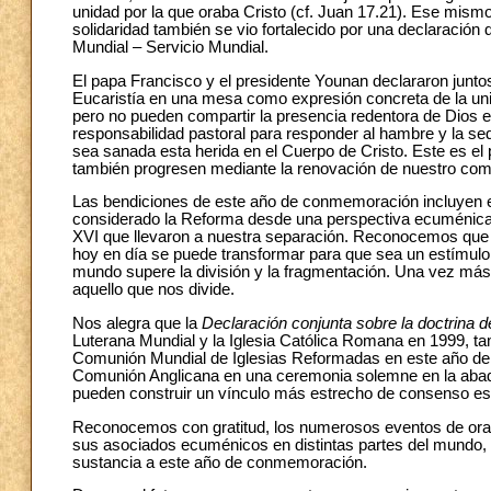
unidad por la que oraba Cristo (cf. Juan 17.21). Ese mismo
solidaridad también se vio fortalecido por una declaración d
Mundial – Servicio Mundial.
El papa Francisco y el presidente Younan declararon junt
Eucaristía en una mesa como expresión concreta de la uni
pero no pueden compartir la presencia redentora de Dios 
responsabilidad pastoral para responder al hambre y la se
sea sanada esta herida en el Cuerpo de Cristo. Este es 
también progresen mediante la renovación de nuestro comp
Las bendiciones de este año de conmemoración incluyen el
considerado la Reforma desde una perspectiva ecuménica, 
XVI que llevaron a nuestra separación. Reconocemos que s
hoy en día se puede transformar para que sea un estímulo 
mundo supere la división y la fragmentación. Una vez má
aquello que nos divide.
Nos alegra que la
Declaración conjunta sobre la doctrina de 
Luterana Mundial y la Iglesia Católica Romana en 1999, ta
Comunión Mundial de Iglesias Reformadas en este año de
Comunión Anglicana en una ceremonia solemne en la abad
pueden construir un vínculo más estrecho de consenso espi
Reconocemos con gratitud, los numerosos eventos de oraci
sus asociados ecuménicos en distintas partes del mundo, lo
sustancia a este año de conmemoración.