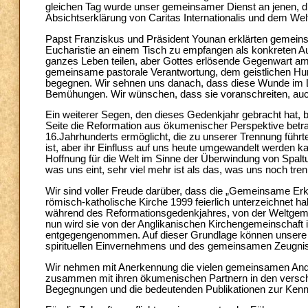
gleichen Tag wurde unser gemeinsamer Dienst an jenen, die 
Absichtserklärung von Caritas Internationalis und dem We
Papst Franziskus und Präsident Younan erklärten gemeins
Eucharistie an einem Tisch zu empfangen als konkreten Ausd
ganzes Leben teilen, aber Gottes erlösende Gegenwart am 
gemeinsame pastorale Verantwortung, dem geistlichen Hun
begegnen. Wir sehnen uns danach, dass diese Wunde im Lei
Bemühungen. Wir wünschen, dass sie voranschreiten, auch
Ein weiterer Segen, den dieses Gedenkjahr gebracht hat, b
Seite die Reformation aus ökumenischer Perspektive betra
16.Jahrhunderts ermöglicht, die zu unserer Trennung führt
ist, aber ihr Einfluss auf uns heute umgewandelt werden 
Hoffnung für die Welt im Sinne der Überwindung von Spaltu
was uns eint, sehr viel mehr ist als das, was uns noch tren
Wir sind voller Freude darüber, dass die „Gemeinsame Erkl
römisch-katholische Kirche 1999 feierlich unterzeichnet 
während des Reformationsgedenkjahres, von der Weltgeme
nun wird sie von der Anglikanischen Kirchengemeinschaft i
entgegengenommen. Auf dieser Grundlage können unsere 
spirituellen Einvernehmens und des gemeinsamen Zeugni
Wir nehmen mit Anerkennung die vielen gemeinsamen Andac
zusammen mit ihren ökumenischen Partnern in den verschie
Begegnungen und die bedeutenden Publikationen zur Kennt