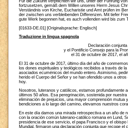
Für die Zukunft verpflichten wir uns, unter der Führung 
fortzusetzen, gemäß dem Willen unseres Herrn Jesus Chris
Verständnis von Kirche, Eucharistie und Amt prüfen im 
der zwischen uns verbleibenden Differenzen. Mit tiefer Fre
gute Werk begonnen hat, es auch vollenden wird bis zum Ta
[01633-DE.01] [Originalsprache: Englisch]
Traduzione in lingua spagnola
Declaración conjunta
y el Pontificio Consejo para la Pro
el 31 de octubre de 2017, el
El 31 de octubre de 2017, último día del año de conmem
los dones espirituales y teológicos recibidos a través d
asociados ecuménicos del mundo entero. Asimismo, pedimo
herido el Cuerpo del Señor y se han ofendido unos a otros 
hoy.
Nosotros, luteranos y católicos, estamos profundamente 
últimos 50 años. Esa peregrinación, sostenida por nuestra 
eliminación de prejuicios, una mayor comprensión mutua y l
bendiciones a lo largo del camino, elevamos nuestros coraz
En este día damos una mirada retrospectiva a un año de 
con la oración común luterano-católico romana en Lund, S
presidencia de ese servicio, el papa Francisco y el obisp
Mundial, firmaron una declaración conjunta que recoge el