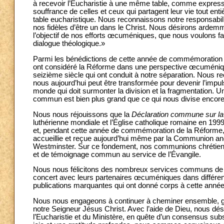
à recevoir l’Eucharistie à une même table, comme expressio
souffrance de celles et ceux qui partagent leur vie tout en
table eucharistique. Nous reconnaissons notre responsabilit
nos fidèles d’être un dans le Christ. Nous désirons ardemm
l’objectif de nos efforts œcuméniques, que nous voulons f
dialogue théologique.»
Parmi les bénédictions de cette année de commémoration fig
ont considéré la Réforme dans une perspective œcuméniqu
seizième siècle qui ont conduit à notre séparation. Nous r
nous aujourd’hui peut être transformée pour devenir l’imp
monde qui doit surmonter la division et la fragmentation. U
commun est bien plus grand que ce qui nous divise encore
Nous nous réjouissons que la
Déclaration commune sur la d
luthérienne mondiale et l’Église catholique romaine en 199
et, pendant cette année de commémoration de la Réforme,
accueillie et reçue aujourd’hui même par la Communion an
Westminster. Sur ce fondement, nos communions chrétienne
et de témoignage commun au service de l’Évangile.
Nous nous félicitons des nombreux services communs de pri
concert avec leurs partenaires œcuméniques dans différen
publications marquantes qui ont donné corps à cette ann
Nous nous engageons à continuer à cheminer ensemble, guid
notre Seigneur Jésus Christ. Avec l’aide de Dieu, nous dési
l’Eucharistie et du Ministère, en quête d’un consensus subs