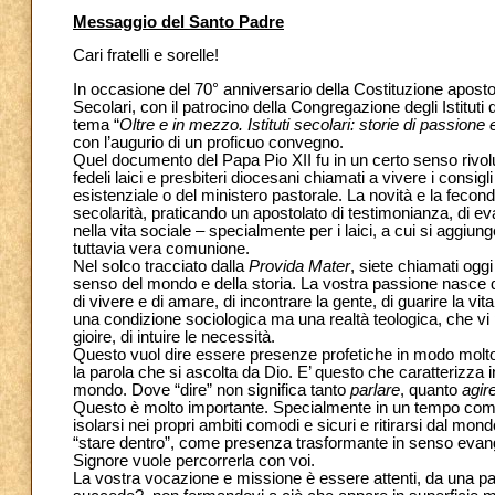
Messaggio del Santo Padre
Cari fratelli e sorelle!
In occasione del 70° anniversario della Costituzione apost
Secolari, con il patrocino della Congregazione degli Istituti 
tema “
Oltre e in mezzo. Istituti secolari: storie di passione
con l’augurio di un proficuo convegno.
Quel documento del Papa Pio XII fu in un certo senso rivolu
fedeli laici e presbiteri diocesani chiamati a vivere i consig
esistenziale o del ministero pastorale. La novità e la fecon
secolarità, praticando un apostolato di testimonianza, di ev
nella vita sociale – specialmente per i laici, a cui si aggiu
tuttavia vera comunione.
Nel solco tracciato dalla
Provida Mater
, siete chiamati oggi
senso del mondo e della storia. La vostra passione nasce 
di vivere e di amare, di incontrare la gente, di guarire la vit
una condizione sociologica ma una realtà teologica, che vi p
gioire, di intuire le necessità.
Questo vuol dire essere presenze profetiche in modo molto co
la parola che si ascolta da Dio. E’ questo che caratterizza i
mondo. Dove “dire” non significa tanto
parlare
, quanto
agir
Questo è molto importante. Specialmente in un tempo come il n
isolarsi nei propri ambiti comodi e sicuri e ritirarsi dal mo
“stare dentro”, come presenza trasformante in senso evange
Signore vuole percorrerla con voi.
La vostra vocazione e missione è essere attenti, da una p