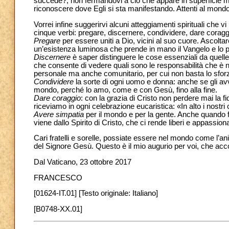
succede?, non fermandovi a ciò che appare in superficie ma
riconoscere dove Egli si sta manifestando. Attenti al mond
Vorrei infine suggerirvi alcuni atteggiamenti spirituali che
cinque verbi: pregare, discernere, condividere, dare coragg
Pregare
per essere uniti a Dio, vicini al suo cuore. Ascolta
un’esistenza luminosa che prende in mano il Vangelo e lo p
Discernere
è saper distinguere le cose essenziali da quelle 
che consente di vedere quali sono le responsabilità che è ne
personale ma anche comunitario, per cui non basta lo sforz
Condividere
la sorte di ogni uomo e donna: anche se gli av
mondo, perché lo amo, come e con Gesù, fino alla fine.
Dare coraggio
: con la grazia di Cristo non perdere mai la f
riceviamo in ogni celebrazione eucaristica: «In alto i nostri 
Avere simpatia
per il mondo e per la gente. Anche quando fa
viene dallo Spirito di Cristo, che ci rende liberi e appassionati
Cari fratelli e sorelle, possiate essere nel mondo come l’a
del Signore Gesù. Questo è il mio augurio per voi, che ac
Dal Vaticano, 23 ottobre 2017
FRANCESCO
[01624-IT.01] [Testo originale: Italiano]
[B0748-XX.01]