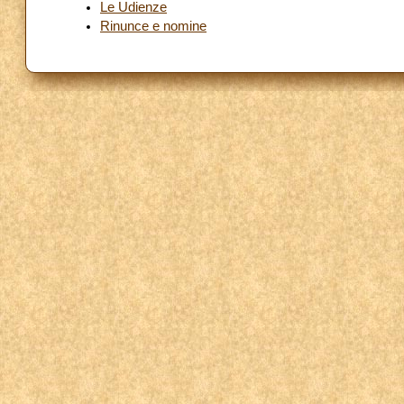
Le Udienze
Rinunce e nomine