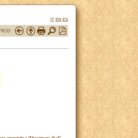
IT
EN
ES
FICO
era apostolica “Maximum illud”