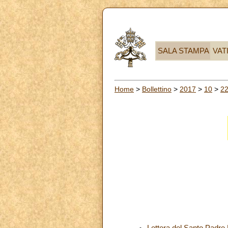
SALA STAMPA
VAT
Home
>
Bollettino
>
2017
>
10
>
2
Lettera del Santo Padre 