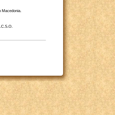
in Macedonia.
.C.S.O.