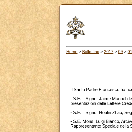
Home
>
Bollettino
>
2017
>
09
>
0
Il Santo Padre Francesco ha ric
- S.E. il Signor Jaime Manuel d
presentazioni delle Lettere Crede
- S.E. il Signor Houlin Zhao, Se
- S.E. Mons. Luigi Bianco, Arcive
Rappresentante Speciale della S