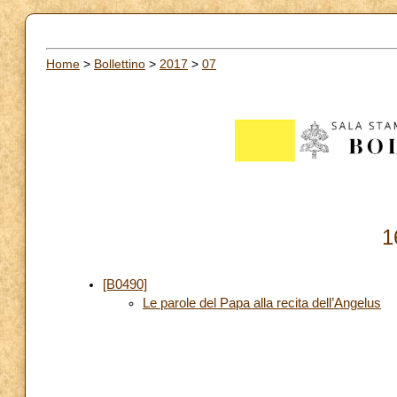
Home
>
Bollettino
>
2017
>
07
1
[B0490]
Le parole del Papa alla recita dell’Angelus