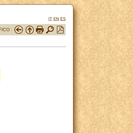
IT
EN
ES
FICO