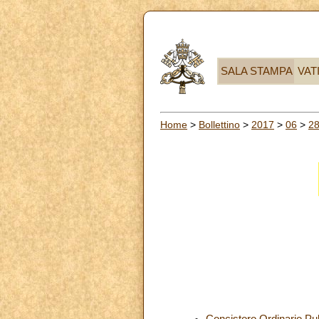
SALA STAMPA
VAT
Home
>
Bollettino
>
2017
>
06
>
2
Concistoro Ordinario Pub