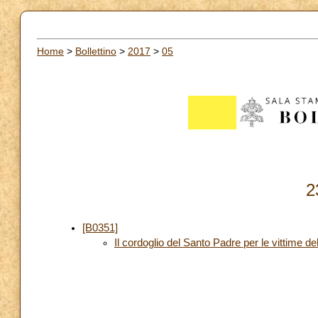
Home
>
Bollettino
>
2017
>
05
2
[B0351]
Il cordoglio del Santo Padre per le vittime d