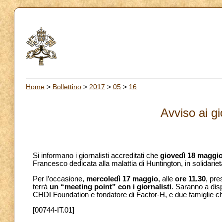
Home
>
Bollettino
>
2017
>
05
>
16
Avviso ai gi
Si informano i giornalisti accreditati che
giovedì 18 maggio 
Francesco dedicata alla malattia di Huntington, in solidarie
Per l’occasione,
mercoledì 17 maggio
, alle
ore 11.30
, pre
terrà
un “meeting point” con i giornalisti
. Saranno a disp
CHDI Foundation e fondatore di Factor-H, e due famiglie ch
[00744-IT.01]