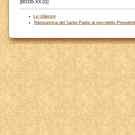
[B0335-XX.01]
Le Udienze
Telegramma del Santo Padre al neo-eletto Presiden