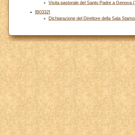
Visita pastorale del Santo Padre a Genova
[B0332]
Dichiarazione del Direttore della Sala Stam