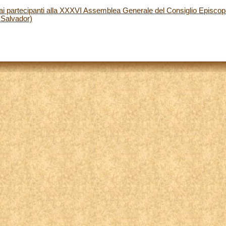
 ai partecipanti alla XXXVI Assemblea Generale del Consiglio Episc
 Salvador)