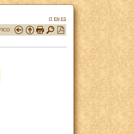
IT
EN
ES
FICO