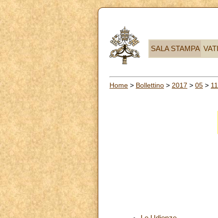
SALA STAMPA
VAT
Home
>
Bollettino
>
2017
>
05
>
11
Le Udienze