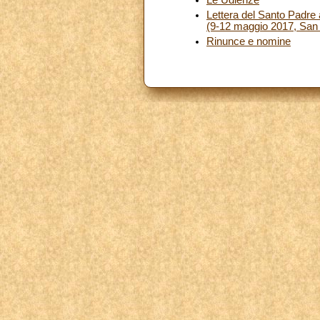
Lettera del Santo Padre
(9-12 maggio 2017, San
Rinunce e nomine