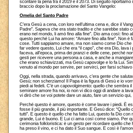
scontare la pena tra il 2019 e il 2073. Di seguito riportiamo
braccio dopo la proclamazione del Santo Vangelo:
Omelia del Santo Padre
C’era Gesù a cena, con loro nell’ultima cena e, dice il Va
Padre”. Sapeva che era stato tradito e che sarebbe stato 
erano nel mondo, li amò fino alla fine”. Dio ama così: fino al
questo perché Lui ha amore: “Amare fino alla fine”. Non è facil
cose. Tutti sappiamo amare, ma non siamo come Dio che am
far vedere questo, Lui che era “il capo”, che era Dio, lava i p
faceva, all’epoca, prima dei pranzi e delle cene, perché non
gesti per ricevere una persona a casa, e anche a mangiare, e
che erano schiavizzati, ma Gesù capovolge e lo fa Lui. Sim
venuto al mondo per servire, per servirci, per farsi schiavo p
Oggi, nella strada, quando arrivavo, c’era gente che salutav
Gesù; non scherziamo! Il Papa è la figura di Gesù e io vorrei
piedi ai fedeli. C’è un capovolgimento: quello che sembra i
seminare amore fra noi, io non vi dico oggi di andare a lavarv
vi dirò che se voi potete dare un aiuto, fare un servizio qu
Perché questo è amore, questo è come lavare i piedi. È essere
fosse il più grande, il più importante. E Gesù dice: “Quello c
tutti”. E questo è quello che ha fatto Lui, questo fa Dio con n
grande, Lui è buono. E Lui ci ama così come siamo. Per q
cerimonia folkloristica: è un gesto per ricordare quello che
ha preso il vino, e ci ha dato il Suo sangue. E così è l’amo