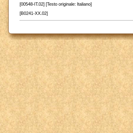
[00548-IT.02] [Testo originale: Italiano]
[B0241-XX.02]