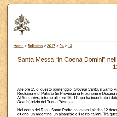
Home
>
Bollettino
>
2017
>
04
>
13
Santa Messa “in Coena Domini” nella
1
Alle ore 15 di questo pomeriggio,
Giovedì Santo
, il Santo 
Reclusione di Paliano (in Provincia di Frosinone e Diocesi d
Al Suo arrivo, intorno alle ore 16, il Papa ha incontrato i d
Domini
, inizio del Triduo Pasquale.
Nel corso del Rito il Santo Padre ha lavato i piedi a 12 det
giugno, un argentino, un albanese e il resto italiani. Tra quest