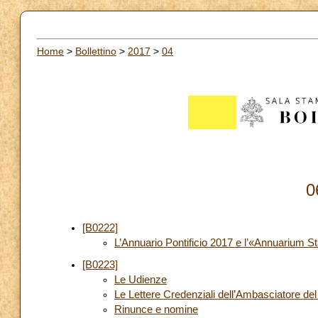
Home
>
Bollettino
>
2017
>
04
0
[B0222]
L’Annuario Pontificio 2017 e l’«Annuarium S
[B0223]
Le Udienze
Le Lettere Credenziali dell’Ambasciatore de
Rinunce e nomine