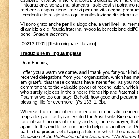
l’integrazione, senza mai stancarsi; solo così si potranno ra
mettere a disposizione i mezzi per una vita degna, promuove
i credenti e le religioni da ogni manifestazione di violenza e 
Vi sono grato anche per il dialogo che, a vari livelli, ali
di amicizia e di fiducia fraterna invoco la benedizione dell’O
bene.
Shalom alechem!
[00213-IT.01] [Testo originale: Italiano]
Traduzione in lingua inglese
Dear Friends,
I offer you a warm welcome, and I thank you for your kind
received delegations from your organization, which has mai
am grateful that these contacts have intensified: as you no
commitment, to the valuable power of reconciliation, which
who surely rejoices in the sincere friendship and fraternal
Psalmist we too can say: “Behold, how good and pleasant i
blessing, life for evermore” (
Ps
133: 1, 3b).
Whereas the culture of encounter and reconciliation engende
reaps despair. Last year I visited the Auschwitz-Birkenau
face of such horrors of cruelty and sin; there is prayer,
again. To this end let us continue to help one another, as 
part in the process of shaping a future in which the unspeak
Occasion of the Publication of the Document “We Remembe