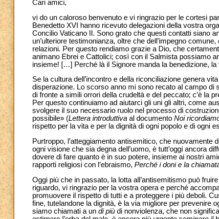
Cari amici,
vi do un caloroso benvenuto e vi ringrazio per le cortesi pa
Benedetto XVI hanno ricevuto delegazioni della vostra orga
Concilio Vaticano II. Sono grato che questi contatti siano an
un’ulteriore testimonianza, oltre che dell’impegno comune, d
relazioni. Per questo rendiamo grazie a Dio, che certamente 
animano Ebrei e Cattolici; così con il Salmista possiamo an
insieme! […] Perché là il Signore manda la benedizione, la
Se la cultura dell’incontro e della riconciliazione genera v
disperazione. Lo scorso anno mi sono recato al campo di s
di fronte a simili orrori della crudeltà e del peccato; c’è la 
Per questo continuiamo ad aiutarci gli uni gli altri, come a
svolgere il suo necessario ruolo nel processo di costruzione d
possibile» (
Lettera introduttiva
al documento
Noi ricordiamo
rispetto per la vita e per la dignità di ogni popolo e di ogni
Purtroppo, l’atteggiamento antisemitico, che nuovamente depl
ogni visione che sia degna dell’uomo, è tutt’oggi ancora dif
dovere di fare quanto è in suo potere, insieme ai nostri am
rapporti religiosi con l’ebraismo,
Perché i doni e la chiamata
Oggi più che in passato, la lotta all’antisemitismo può fruir
riguardo, vi ringrazio per la vostra opera e perché accomp
promuovere il rispetto di tutti e a proteggere i più deboli. 
fine, tutelandone la dignità, è la via migliore per prevenire 
siamo chiamati a un
di più
di nonviolenza, che non significa
estirpare l’erba del male, è ancora più urgente seminare il 