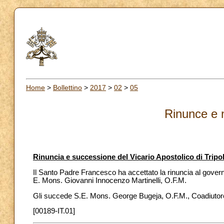
Home
>
Bollettino
>
2017
>
02
>
05
Rinunce e 
Rinuncia e successione del Vicario Apostolico di Tripoli
Il Santo Padre Francesco ha accettato la rinuncia al governo 
E. Mons. Giovanni Innocenzo Martinelli, O.F.M.
Gli succede S.E. Mons. George Bugeja, O.F.M., Coadiutore
[00189-IT.01]