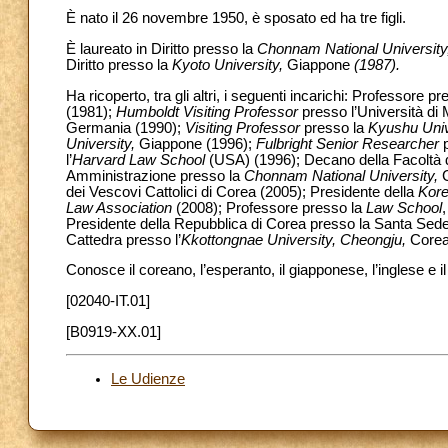
È nato il 26 novembre 1950, è sposato ed ha tre figli.
È laureato in Diritto presso la
Chonnam National Universit
Diritto presso la
Kyoto University,
Giappone
(1987).
Ha ricoperto, tra gli altri, i seguenti incarichi: Professore 
(1981);
Humboldt Visiting Professor
presso l’Università di
Germania (1990);
Visiting Professor
presso la
Kyushu Univ
University,
Giappone (1996);
Fulbright Senior Researcher
p
l’
Harvard Law School
(USA) (1996); Decano della Facoltà d
Amministrazione presso la
Chonnam National University,
dei Vescovi Cattolici di Corea (2005); Presidente della
Kore
Law Association
(2008); Professore presso la
Law School
Presidente della Repubblica di Corea presso la Santa Sed
Cattedra presso l’
Kkottongnae University, Cheongju,
Corea
Conosce il coreano, l’esperanto, il giapponese, l’inglese e i
[02040-IT.01]
[B0919-XX.01]
Le Udienze