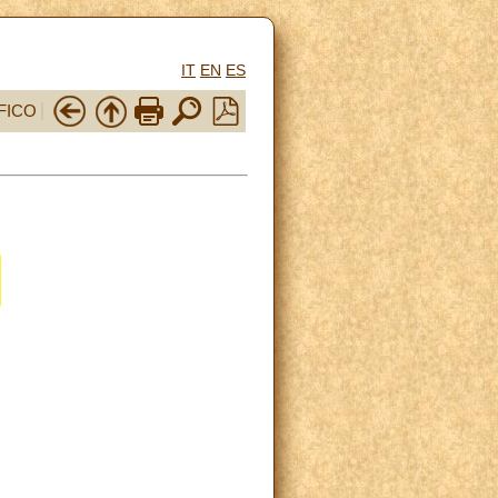
IT
EN
ES
FICO