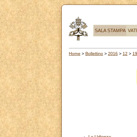
SALA STAMPA
VAT
Home
>
Bollettino
>
2016
>
12
>
1
Le Udienze