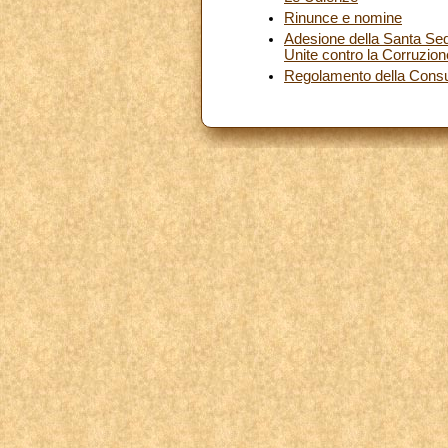
Rinunce e nomine
Adesione della Santa Sede
Unite contro la Corruzion
Regolamento della Consu