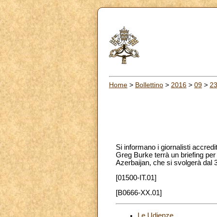
Home
>
Bollettino
>
2016
>
09
>
2
Si informano i giornalisti accred
Greg Burke terrà un briefing per
Azerbaijan, che si svolgerà dal 
[01500-IT.01]
[B0666-XX.01]
Le Udienze