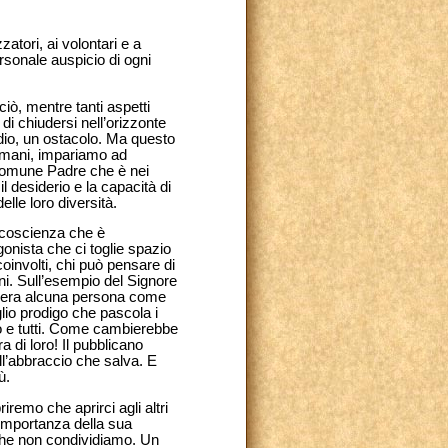
zzatori, ai volontari e a
sonale auspicio di ogni
ciò, mentre tanti aspetti
di chiudersi nell’orizzonte
tidio, un ostacolo. Ma questo
 umani, impariamo ad
l comune Padre che è nei
 il desiderio e la capacità di
lle loro diversità.
e coscienza che è
gonista che ci toglie spazio
coinvolti, chi può pensare di
ini. Sull’esempio del Signore
sidera alcuna persona come
lio prodigo che pascola i
to e tutti. Come cambierebbe
 di loro! Il pubblicano
l’abbraccio che salva. E
ù.
remo che aprirci agli altri
l’importanza della sua
 che non condividiamo. Un