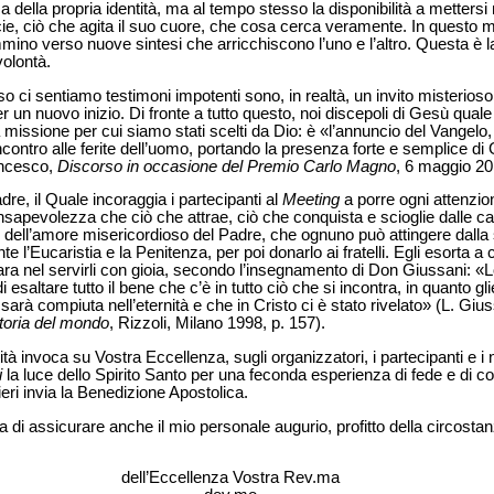
 della propria identità, ma al tempo stesso la disponibilità a mettersi n
ficie, ciò che agita il suo cuore, che cosa cerca veramente. In questo 
ino verso nuove sintesi che arricchiscono l’uno e l’altro. Questa è la 
volontà.
o ci sentiamo testimoni impotenti sono, in realtà, un invito misterioso
er un nuovo inizio. Di fronte a tutto questo, noi discepoli di Gesù qua
 missione per cui siamo stati scelti da Dio: è «l’annuncio del Vangelo,
ncontro alle ferite dell’uomo, portando la presenza forte e semplice di
ancesco,
Discorso in occasione del Premio Carlo Magno
, 6 maggio 20
re, il Quale incoraggia i partecipanti al
Meeting
a porre ogni attenzio
nsapevolezza che ciò che attrae, ciò che conquista e scioglie dalle ca
 dell’amore misericordioso del Padre, che ognuno può attingere dalla 
e l’Eucaristia e la Penitenza, per poi donarlo ai fratelli. Egli esorta a
gara nel servirli con gioia, secondo l’insegnamento di Don Giussani: «L
esaltare tutto il bene che c’è in tutto ciò che si incontra, in quanto gl
sarà compiuta nell’eternità e che in Cristo ci è stato rivelato» (L. Gius
toria del mondo
, Rizzoli, Milano 1998, p. 157).
à invoca su Vostra Eccellenza, sugli organizzatori, i partecipanti e i 
i
la luce dello Spirito Santo per una feconda esperienza di fede e di 
ieri invia la Benedizione Apostolica.
 di assicurare anche il mio personale augurio, profitto della circost
dell’Eccellenza Vostra Rev.ma