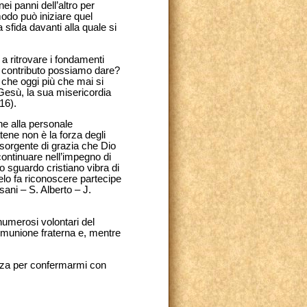
ei panni dell’altro per
modo può iniziare quel
sfida davanti alla quale si
 a ritrovare i fondamenti
le contributo possiamo dare?
 che oggi più che mai si
 Gesù, la sua misericordia
16).
ne alla personale
tene non è la forza degli
sorgente di grazia che Dio
 continuare nell’impegno di
o sguardo cristiano vibra di
ielo fa riconoscere partecipe
sani – S. Alberto – J.
numerosi volontari del
comunione fraterna e, mentre
anza per confermarmi con