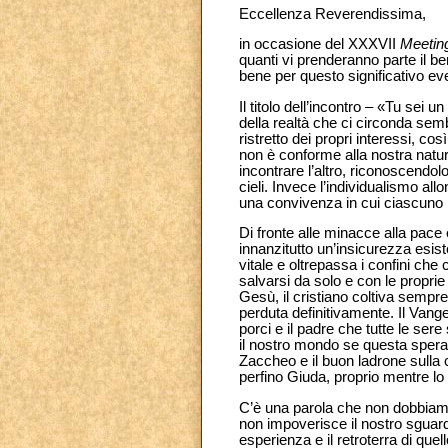
Eccellenza Reverendissima,
in occasione del XXXVII
Meeting
quanti vi prenderanno parte il 
bene per questo significativo ev
Il titolo dell’incontro – «Tu sei 
della realtà che ci circonda sem
ristretto dei propri interessi, c
non è conforme alla nostra natur
incontrare l’altro, riconoscendo
cieli. Invece l’individualismo allo
una convivenza in cui ciascuno po
Di fronte alle minacce alla pace
innanzitutto un’insicurezza esist
vitale e oltrepassa i confini che
salvarsi da solo e con le proprie 
Gesù, il cristiano coltiva sempr
perduta definitivamente. Il Vang
porci e il padre che tutte le se
il nostro mondo se questa speran
Zaccheo e il buon ladrone sulla
perfino Giuda, proprio mentre l
C’è una parola che non dobbiamo m
non impoverisce il nostro sguardo
esperienza e il retroterra di qu