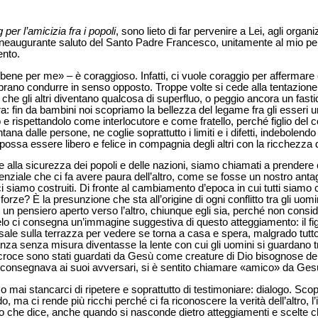
 per l’amicizia fra i popoli
, sono lieto di far pervenire a Lei, agli organi
beneaugurante saluto del Santo Padre Francesco, unitamente al mio per
ento.
un bene per me» – è coraggioso. Infatti, ci vuole coraggio per affermare 
brano condurre in senso opposto. Troppe volte si cede alla tentazione 
osì che gli altri diventano qualcosa di superfluo, o peggio ancora un fas
a: fin da bambini noi scopriamo la bellezza del legame fra gli esseri
lo e rispettandolo come interlocutore e come fratello, perché figlio de
ntana dalle persone, ne coglie soprattutto i limiti e i difetti, indebolendo
ssa essere libero e felice in compagnia degli altri con la ricchezza de
 e alla sicurezza dei popoli e delle nazioni, siamo chiamati a prender
enziale che ci fa avere paura dell’altro, come se fosse un nostro anta
 ci siamo costruiti. Di fronte al cambiamento d’epoca in cui tutti siamo 
forze? È la presunzione che sta all’origine di ogni conflitto tra gli uom
e un pensiero aperto verso l’altro, chiunque egli sia, perché non con
elo ci consegna un’immagine suggestiva di questo atteggiamento: il fig
re sale sulla terrazza per vedere se torna a casa e spera, malgrado tut
za senza misura diventasse la lente con cui gli uomini si guardano tra
 croce sono stati guardati da Gesù come creature di Dio bisognose del
o consegnava ai suoi avversari, si è sentito chiamare «amico» da Ges
ai stancarci di ripetere e soprattutto di testimoniare: dialogo. Scopri
, ma ci rende più ricchi perché ci fa riconoscere la verità dell’altro, 
ello che dice, anche quando si nasconde dietro atteggiamenti e scelte