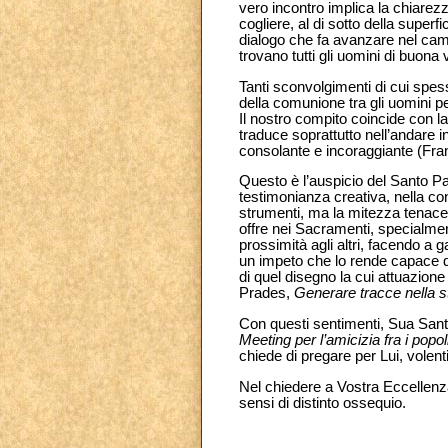
vero incontro implica la chiarezza
cogliere, al di sotto della super
dialogo che fa avanzare nel camm
trovano tutti gli uomini di buona 
Tanti sconvolgimenti di cui spess
della comunione tra gli uomini p
Il nostro compito coincide con la
traduce soprattutto nell’andare i
consolante e incoraggiante (Fr
Questo è l’auspicio del Santo Pad
testimonianza creativa, nella co
strumenti, ma la mitezza tenace
offre nei Sacramenti, specialment
prossimità agli altri, facendo a 
un impeto che lo rende capace di 
di quel disegno la cui attuazione 
Prades,
Generare tracce nella s
Con questi sentimenti, Sua Santit
Meeting per l’amicizia fra i popol
chiede di pregare per Lui, volent
Nel chiedere a Vostra Eccellenza
sensi di distinto ossequio.