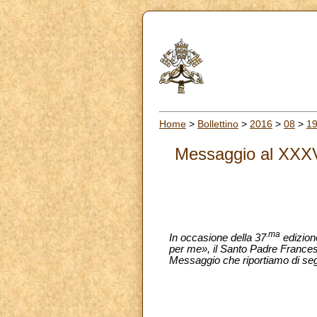
Home
>
Bollettino
>
2016
>
08
>
1
Messaggio al XXXVII
.ma
In occasione della 37
edizione
per me», il Santo Padre Francesc
Messaggio che riportiamo di seg