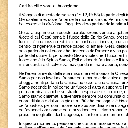
Cari fratelli e sorelle, buongiorno!
il Vangelo di questa domenica (
Lc
12,49-53) fa parte degli i
Gerusalemme, dove l’attende la morte in croce. Per indicare
battesimo
e la
divisione
. Oggi desidero parlare della prima 
Gesù la esprime con queste parole: «Sono venuto a gettare f
fuoco
di cui Gesù parla è il fuoco dello Spirito Santo, prese
fuoco - è una forza creatrice che purifica e rinnova, bruci
dentro, ci rigenera e ci rende capaci di amare. Gesù desid
solo partendo dal cuore che l’incendio dell’amore divino potr
parte dal cuore. E per questo Gesù vuole che il fuoco entr
fuoco che è lo Spirito Santo, Egli ci donerà l’audacia e il 
misericordia e di salvezza, navigando in mare aperto, sen
Nell’adempimento della sua missione nel mondo, la Chiesa - c
Santo per non lasciarsi frenare dalla paura e dal calcolo, p
atteggiamenti portano la Chiesa ad essere una Chiesa funzio
Santo accende in noi come un fuoco ci aiuta a superare i mu
per camminare anche su strade inesplorate o scomode, offr
Santo siamo chiamati a diventare sempre più comunità di 
cuore dilatato e dal volto gioioso. Più che mai oggi c’è bisog
dell’apostolo, per commuoversi e sostare dinanzi ai disagi e
dell’evangelizzazione e della missione con il ritmo sanante d
prossimi degli altri, dei bisognosi, di tante miserie umane, di 
In questo momento, penso anche con ammirazione soprattutto a
dedicano all’annuncio del Vangelo con grande amore e fedel