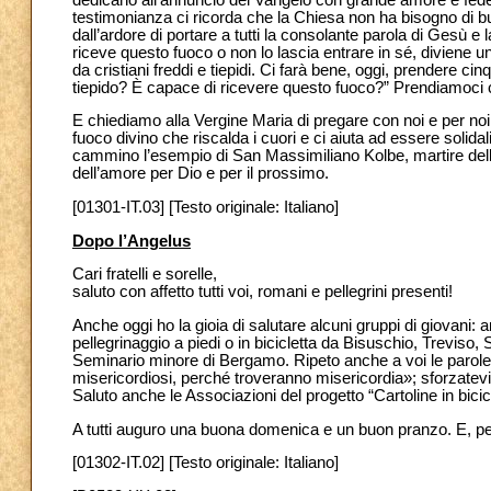
testimonianza ci ricorda che la Chiesa non ha bisogno di buro
dall’ardore di portare a tutti la consolante parola di Gesù e
riceve questo fuoco o non lo lascia entrare in sé, diviene un
da cristiani freddi e tiepidi. Ci farà bene, oggi, prendere
tiepido? È capace di ricevere questo fuoco?” Prendiamoci ci
E chiediamo alla Vergine Maria di pregare con noi e per noi il
fuoco divino che riscalda i cuori e ci aiuta ad essere solidali
cammino l’esempio di San Massimiliano Kolbe, martire della ca
dell’amore per Dio e per il prossimo.
[01301-IT.03] [Testo originale: Italiano]
Dopo l’Angelus
Cari fratelli e sorelle,
saluto con affetto tutti voi, romani e pellegrini presenti!
Anche oggi ho la gioia di salutare alcuni gruppi di giovani: an
pellegrinaggio a piedi o in bicicletta da Bisuschio, Treviso,
Seminario minore di Bergamo. Ripeto anche a voi le parole 
misericordiosi, perché troveranno misericordia»; sforzate
Saluto anche le Associazioni del progetto “Cartoline in bicicl
A tutti auguro una buona domenica e un buon pranzo. E, per
[01302-IT.02] [Testo originale: Italiano]