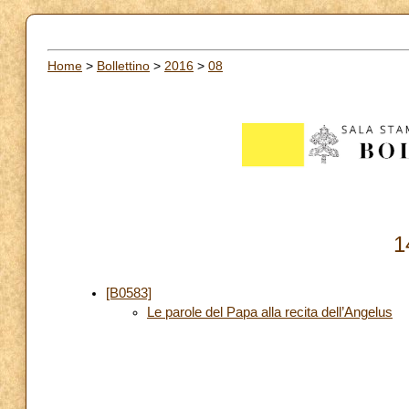
Home
>
Bollettino
>
2016
>
08
1
[B0583]
Le parole del Papa alla recita dell’Angelus