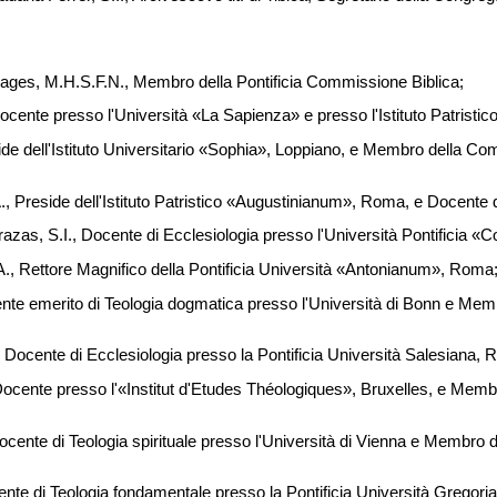
ges, M.H.S.F.N., Membro della Pontificia Commissione Biblica;
cente presso l'Università «La Sapienza» e presso l'Istituto Patrist
e dell'Istituto Universitario «Sophia», Loppiano, e Membro della C
 Preside dell'Istituto Patristico «Augustinianum», Roma, e Docente di
azas, S.I., Docente di Ecclesiologia presso l'Università Pontificia «C
, Rettore Magnifico della Pontificia Università «Antonianum», Roma
te emerito di Teologia dogmatica presso l'Università di Bonn e Me
Docente di Ecclesiologia presso la Pontificia Università Salesiana, 
, Docente presso l'«Institut d'Etudes Théologiques», Bruxelles, e Me
cente di Teologia spirituale presso l'Università di Vienna e Membro
nte di Teologia fondamentale presso la Pontificia Università Gregor