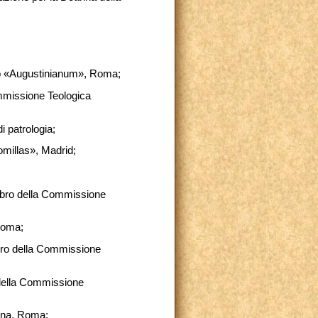
ico «Augustinianum», Roma;
ommissione Teologica
 patrologia;
omillas», Madrid;
;
mbro della Commissione
Roma;
mbro della Commissione
 della Commissione
iana, Roma;