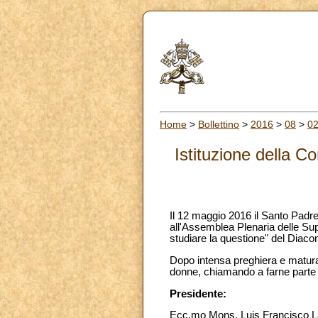
Home
>
Bollettino
>
2016
>
08
>
0
Istituzione della 
Il 12 maggio 2016 il Santo Padre,
all'Assemblea Plenaria delle Sup
studiare la questione" del Diacon
Dopo intensa preghiera e matura 
donne, chiamando a farne parte 
Presidente:
Ecc.mo Mons. Luis Francisco Lada