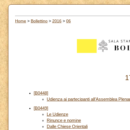
Home
>
Bollettino
>
2016
>
06
1
[B0448]
Udienza ai partecipanti all’Assemblea Plenaria
[B0449]
Le Udienze
Rinunce e nomine
Dalle Chiese Orientali