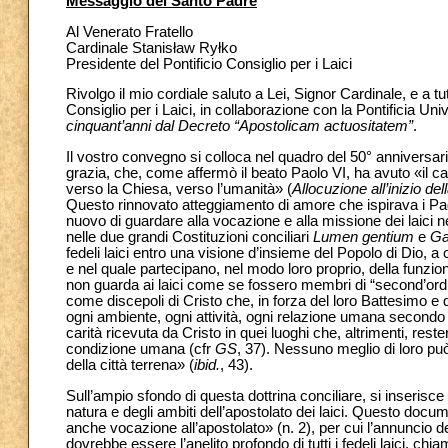
Messaggio del Santo Padre
Al Venerato Fratello
Cardinale Stanisław Ryłko
Presidente del Pontificio Consiglio per i Laici
Rivolgo il mio cordiale saluto a Lei, Signor Cardinale, e a tut
Consiglio per i Laici, in collaborazione con la Pontificia Un
cinquant’anni dal Decreto “Apostolicam actuositatem”
.
Il vostro convegno si colloca nel quadro del 50° anniversari
grazia, che, come affermò il beato Paolo VI, ha avuto «il ca
verso la Chiesa, verso l’umanità» (
Allocuzione all’inizio d
Questo rinnovato atteggiamento di amore che ispirava i Padri
nuovo di guardare alla vocazione e alla missione dei laici 
nelle due grandi Costituzioni conciliari
Lumen gentium
e
Ga
fedeli laici entro una visione d’insieme del Popolo di Dio, a
e nel quale partecipano, nel modo loro proprio, della funzion
non guarda ai laici come se fossero membri di “second’ordine
come discepoli di Cristo che, in forza del loro Battesimo e
ogni ambiente, ogni attività, ogni relazione umana secondo l
carità ricevuta da Cristo in quei luoghi che, altrimenti, rest
condizione umana (cfr
GS
, 37). Nessuno meglio di loro può
della città terrena» (
ibid.
, 43).
Sull’ampio sfondo di questa dottrina conciliare, si inserisce
natura e degli ambiti dell’apostolato dei laici. Questo doc
anche vocazione all’apostolato» (n. 2), per cui l’annuncio d
dovrebbe essere l’anelito profondo di tutti i fedeli laici, chi