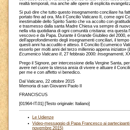
realtà temporali, ma anche alle opere di esplicita evangeliz
Si può dire che tutto questo insegnamento conciliare ha fatto
portato fino ad ora. Ma il Concilio Vaticano II, come ogni Con
inestimabile dello Spirito Santo che va accolto con gratitudi
e trasmesso dalla santa Madre Chiesa va sempre di nuovo cap
nella vita quotidiana di ogni comunità cristiana: era quest
vescovo e da Papa. Durante il Grande Giubileo del 2000, egl
dell’approfondimento degli insegnamenti conciliari, il tempo 
questi anni ha accudito e atteso. Il Concilio Ecumenico Vati
esserlo per molti anni del terzo millennio appena iniziato» (
Ecumenico Vaticano II
, 27 febbraio 2000:
Insegnamenti
, XX
Prego il Signore, per intercessione della Vergine Santa, perch
avere nel cuore la stessa ansia di vivere e attuare il Concil
per me e con affetto vi benedico.
Dal Vaticano, 22 ottobre 2015
Memoria di san Giovanni Paolo II
FRANCISCUS
[01964-IT.01] [Testo originale: Italiano]
Le Udienze
Video-messaggio di Papa Francesco ai partecipanti 
novembre 2015)