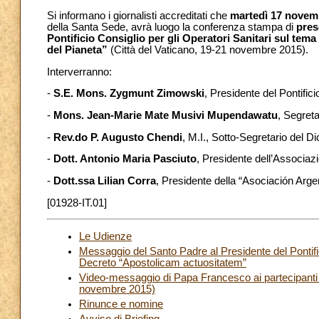
Si informano i giornalisti accreditati che
martedì 17 novem
della Santa Sede, avrà luogo la conferenza stampa di
pres
Pontificio Consiglio per gli Operatori Sanitari sul tema
del Pianeta”
(Città del Vaticano, 19-21 novembre 2015).
Interverranno:
-
S.E. Mons. Zygmunt Zimowski
, Presidente del Pontifici
-
Mons. Jean-Marie Mate Musivi Mupendawatu
, Segreta
-
Rev.do P. Augusto Chendi
, M.I., Sotto-Segretario del Di
-
Dott. Antonio Maria Pasciuto
, Presidente dell’Associazi
-
Dott.ssa Lilian Corra
, Presidente della “Asociación Arg
[01928-IT.01]
Le Udienze
Messaggio del Santo Padre al Presidente del Pontific
Decreto “Apostolicam actuositatem”
Video-messaggio di Papa Francesco ai partecipanti 
novembre 2015)
Rinunce e nomine