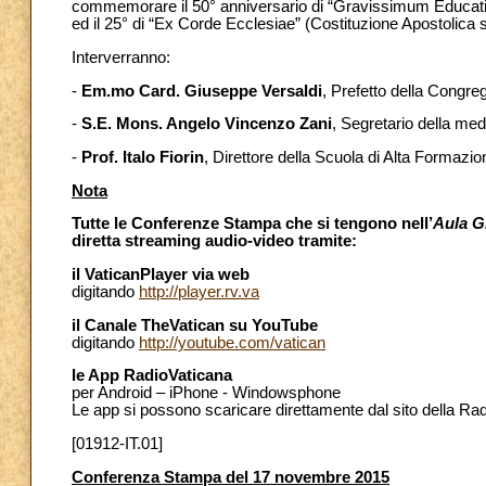
commemorare il 50° anniversario di “Gravissimum Education
ed il 25° di “Ex Corde Ecclesiae” (Costituzione Apostolica s
Interverranno:
-
Em.mo Card. Giuseppe Versaldi
, Prefetto della Congre
-
S.E. Mons. Angelo Vincenzo Zani
, Segretario della m
-
Prof. Italo Fiorin
, Direttore della Scuola di Alta Formazi
Nota
Tutte le Conferenze Stampa che si tengono nell’
Aula G
diretta streaming audio-video tramite:
il VaticanPlayer via web
digitando
http://player.rv.va
il Canale TheVatican su YouTube
digitando
http://youtube.com/vatican
le App RadioVaticana
per Android – iPhone - Windowsphone
Le app si possono scaricare direttamente dal sito della Ra
[01912-IT.01]
Conferenza Stampa del 17 novembre 2015